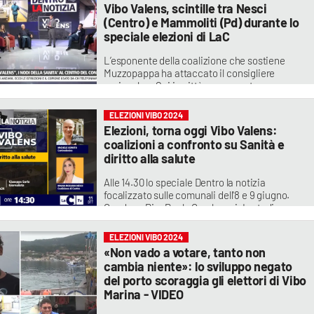
partendo da Vibo Valens
Vibo Valens, scintille tra Nesci
(Centro) e Mammoliti (Pd) durante lo
speciale elezioni di LaC
L’esponente della coalizione che sostiene
Muzzopappa ha attaccato il consigliere
regionale: «Qui in città non avevate nessuno
all’altezza?». Puntuta la replica: «Voi sareste
stati costretti a scegliere un consigliere che
ELEZIONI VIBO 2024
alla Regione sta con Occhiuto e qui contro
Elezioni, torna oggi Vibo Valens:
Cosentino»
coalizioni a confronto su Sanità e
diritto alla salute
Alle 14.30 lo speciale Dentro la notizia
focalizzato sulle comunali dell'8 e 9 giugno.
Conduce Pier Paolo Cambareri. In studio
anche il direttore Enrico De Girolamo e il
giornalista Giuseppe Sarlo
ELEZIONI VIBO 2024
«Non vado a votare, tanto non
cambia niente»: lo sviluppo negato
del porto scoraggia gli elettori di Vibo
Marina - VIDEO