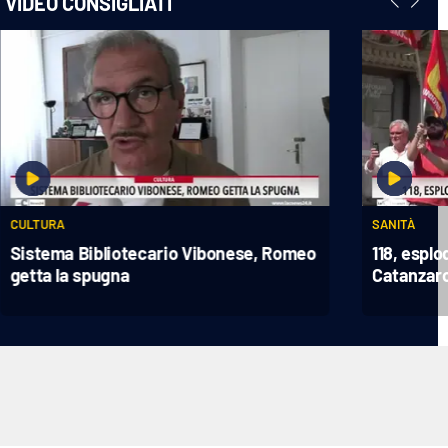
VIDEO CONSIGLIATI
CULTURA
SANITÀ
Sistema Bibliotecario Vibonese, Romeo
118, esplo
getta la spugna
Catanzar