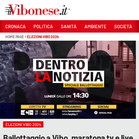
Vai
CRONACA
POLITICA
SANITÀ
AMBIENTE
SOCIETÀ
HOME PAGE
ELEZIONI VIBO 2024
Sezioni
CRONACA
POLITICA
SANITÀ
AMBIENTE
SOCIETÀ
CULTURA
ELEZIONI VIBO 2024
ECONOMIA E LAVORO
Ballottaggio a Vibo, maratona tv e live