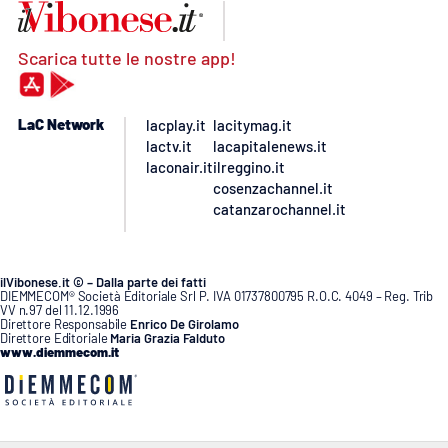
Scarica tutte le nostre app!
LaC Network
lacplay.it
lacitymag.it
lactv.it
lacapitalenews.it
laconair.it
ilreggino.it
cosenzachannel.it
catanzarochannel.it
ilVibonese.it © – Dalla parte dei fatti
DIEMMECOM® Società Editoriale Srl P. IVA 01737800795 R.O.C. 4049 – Reg. Trib
VV n.97 del 11.12.1996
Direttore Responsabile
Enrico De Girolamo
Direttore Editoriale
Maria Grazia Falduto
www.diemmecom.it