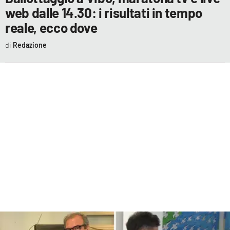
EVENTI
web dalle 14.30: i risultati in tempo
reale, ecco dove
SPORT
Redazione
Streaming
LAC TV
LAC NETWORK
LAC ONAIR
LaC
Network
LACPLAY.IT
LACTV.IT
LACONAIR.IT