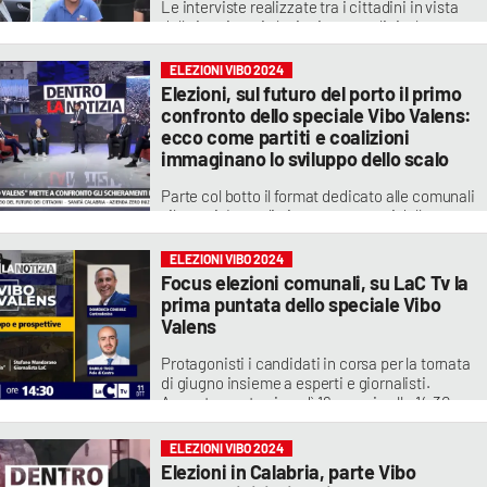
Le interviste realizzate tra i cittadini in vista
delle imminenti elezioni comunali rivelano
anche un profondo sconforto di fronte a
decenni di promesse non mantenute dalla
ELEZIONI VIBO 2024
politica
Elezioni, sul futuro del porto il primo
confronto dello speciale Vibo Valens:
ecco come partiti e coalizioni
immaginano lo sviluppo dello scalo
Parte col botto il format dedicato alle comunali
vibonesi. In studio i rappresentanti delle
quattro formazioni politiche in campo per
parlare dei ritardi dell'infrastruttura e delle sue
ELEZIONI VIBO 2024
prospettive di rilancio
Focus elezioni comunali, su LaC Tv la
prima puntata dello speciale Vibo
Valens
Protagonisti i candidati in corsa per la tornata
di giugno insieme a esperti e giornalisti.
Appuntamento giovedì 16 maggio alle 14.30 su
LaC Tv
ELEZIONI VIBO 2024
Elezioni in Calabria, parte Vibo