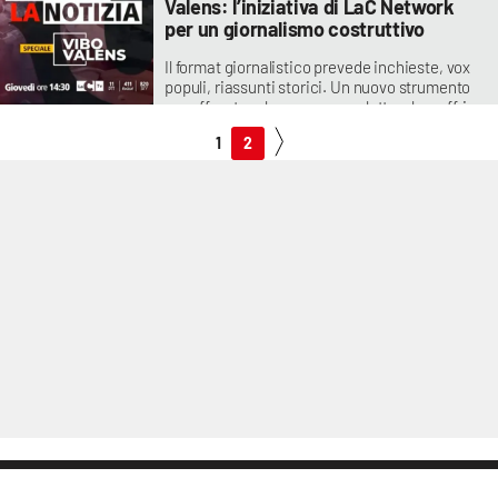
Valens: l’iniziativa di LaC Network
per un giornalismo costruttivo
Il format giornalistico prevede inchieste, vox
populi, riassunti storici. Un nuovo strumento
per affrontare la campagna elettorale e offrire
efficaci spunti di riflessione utili per un voto
1
2
consapevole