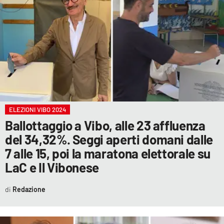
LACITYMAG.IT
ILREGGINO.IT
COSENZACHANNEL.IT
ILVIBONESE.IT
CATANZAROCHANNEL.IT
ELEZIONI VIBO 2024
LACAPITALENEWS.IT
Ballottaggio a Vibo, alle 23 affluenza
del 34,32%. Seggi aperti domani dalle
App
7 alle 15, poi la maratona elettorale su
LaC e Il Vibonese
ANDROID
APPLE
Redazione