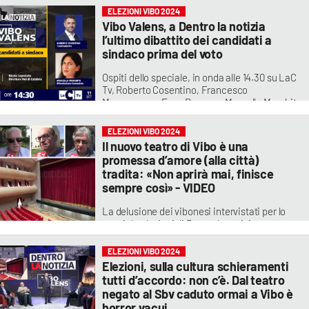
ricandidatura di Limardo alla visione della
ELEZIONI VIBO 2024
città
Vibo Valens, a Dentro la notizia
l’ultimo dibattito dei candidati a
sindaco prima del voto
Ospiti dello speciale, in onda alle 14.30 su LaC
Tv, Roberto Cosentino, Francesco
Muzzopappa, Enzo Romeo e Marcella Murabito
ELEZIONI VIBO 2024
Il nuovo teatro di Vibo è una
promessa d’amore (alla città)
tradita: «Non aprirà mai, finisce
sempre così» - VIDEO
La delusione dei vibonesi intervistati per lo
speciale elezioni di Dentro la notizia.
Percepibile la disillusione di chi ha atteso
quest’opera per oltre 20 anni per vederla
ELEZIONI VIBO 2024
inaugurata a San Valentino e subito resa
Elezioni, sulla cultura schieramenti
inaccessibile
tutti d’accordo: non c’è. Dal teatro
negato al Sbv caduto ormai a Vibo è
horror vacui