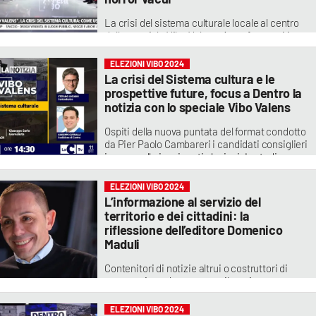
La crisi del sistema culturale locale al centro
dello speciale Vibo Valens. A confrontarsi in
studio Stefano Luciano, Giuseppe Cutrullà,
Antonio Lo Schiavo e Lorenzo Muratore
ELEZIONI VIBO 2024
La crisi del Sistema cultura e le
prospettive future, focus a Dentro la
notizia con lo speciale Vibo Valens
Ospiti della nuova puntata del format condotto
da Pier Paolo Cambareri i candidati consiglieri
in corsa alle imminenti elezioni. In studio
anche Enrico De Girolamo e Giuseppe Sarlo.
Appuntamento alle 14.30 su LaC Tv
ELEZIONI VIBO 2024
L’informazione al servizio del
territorio e dei cittadini: la
riflessione dell’editore Domenico
Maduli
Contenitori di notizie altrui o costruttori di
contenuti per dare un contributo importante
alla crescita del territorio? La riflessione del
presidente del gruppo editoriale Diemmecom,
ELEZIONI VIBO 2024