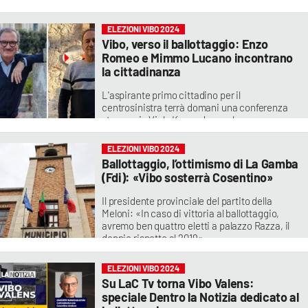
ELEZIONI VIBO 2024
Vibo, verso il ballottaggio: Enzo
Romeo e Mimmo Lucano incontrano
la cittadinanza
L'aspirante primo cittadino per il
centrosinistra terrà domani una conferenza
stampa, in Viale Kennedy, con la
partecipazione del neo eurodeputato
ELEZIONI VIBO 2024
Ballottaggio, l’ottimismo di La Gamba
(Fdi): «Vibo sosterrà Cosentino»
Il presidente provinciale del partito della
Meloni: «In caso di vittoria al ballottaggio,
avremo ben quattro eletti a palazzo Razza, il
doppio rispetto al 2019»
ELEZIONI VIBO 2024
Su LaC Tv torna Vibo Valens:
speciale Dentro la Notizia dedicato al