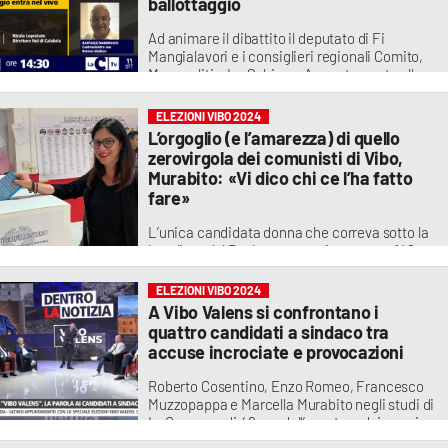
ballottaggio
Ad animare il dibattito il deputato di Fi
Mangialavori e i consiglieri regionali Comito,
Mammoliti e Lo Schiavo. Appuntamento alle
14.30
ELEZIONI VIBO 2024
L’orgoglio (e l’amarezza) di quello
zerovirgola dei comunisti di Vibo,
Murabito: «Vi dico chi ce l’ha fatto
fare»
L’unica candidata donna che correva sotto la
bandiera del Prc ha conseguito appena 148
voti, pari allo 0,81%: «Abbiamo partecipato
con l’obiettivo di denunciare un sistema che
ELEZIONI VIBO 2024
impedisce il voto libero. Ma anche tra le nostre
A Vibo Valens si confrontano i
file c’è chi si è adeguato»
quattro candidati a sindaco tra
accuse incrociate e provocazioni
Roberto Cosentino, Enzo Romeo, Francesco
Muzzopappa e Marcella Murabito negli studi di
LaC a meno di 48 ore dall’apertura dei seggi.
Tanti gli argomenti sul tavolo, dalla mancata