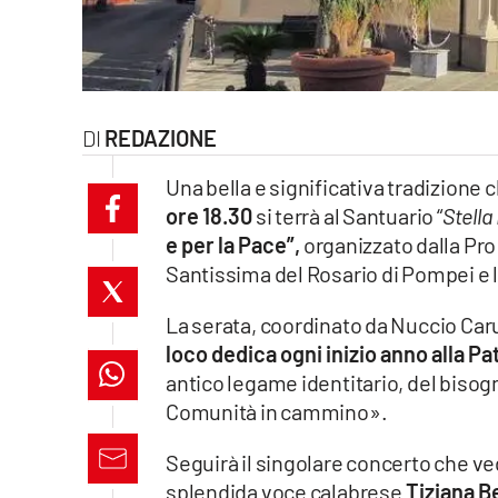
laconair.it
lacitymag.it
REDAZIONE
ilreggino.it
Una bella e significativa tradizione c
cosenzachannel.it
ore 18.30
si terrà al Santuario “
Stella
e per la Pace”,
organizzato dalla Pro
ilvibonese.it
Santissima del Rosario di Pompei e 
catanzarochannel.it
La serata, coordinato da Nuccio Caru
lacapitalenews.it
loco dedica ogni inizio anno alla Pa
antico legame identitario, del bisog
Comunità in cammino».
App
Android
Seguirà il singolare concerto che ve
splendida voce calabrese
Tiziana B