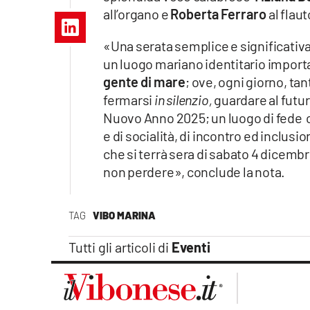
Apple
all’organo e
Roberta Ferraro
al flaut
«Una serata semplice e significativa
un luogo mariano identitario import
gente di mare
; ove, ogni giorno, tan
Vai
fermarsi
in silenzio,
guardare al futu
Nuovo Anno 2025; un luogo di fede ch
e di socialità, di incontro ed inclus
che si terrà sera di sabato 4 dicembr
non perdere», conclude la nota.
TAG
VIBO MARINA
Tutti gli articoli di
Eventi