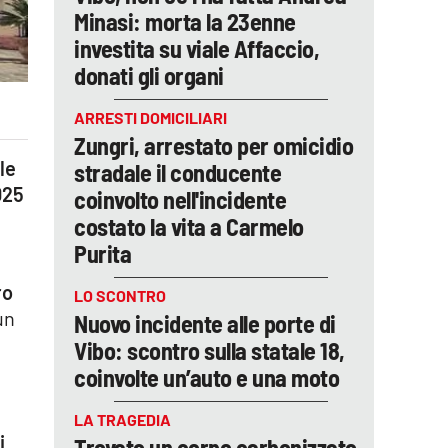
Minasi: morta la 23enne
investita su viale Affaccio,
donati gli organi
ARRESTI DOMICILIARI
Zungri, arrestato per omicidio
le
stradale il conducente
025
coinvolto nell'incidente
costato la vita a Carmelo
Purita
ro
LO SCONTRO
un
Nuovo incidente alle porte di
Vibo: scontro sulla statale 18,
coinvolte un’auto e una moto
LA TRAGEDIA
i
Trovato un corpo carbonizzato