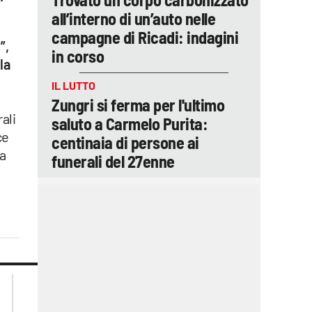
all’interno di un’auto nelle
campagne di Ricadi: indagini
”,
in corso
la
IL LUTTO
Zungri si ferma per l'ultimo
ali
saluto a Carmelo Purita:
ce
centinaia di persone ai
da
funerali del 27enne
lacplay.it
lacitymag.it
lactv.it
lacapitalenews.it