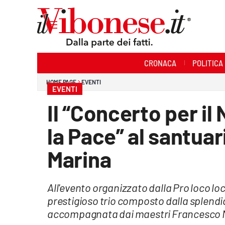
Sezioni
CRONACA
POLITICA
Cronaca
HOME PAGE
EVENTI
EVENTI
Politica
Il “Concerto per i
Sanità
la Pace” al santuar
Ambiente
Marina
Società
All'evento organizzato dalla Pro loco l
Cultura
prestigioso trio composto dalla splend
Economia e Lavoro
accompagnata dai maestri Francesco Min