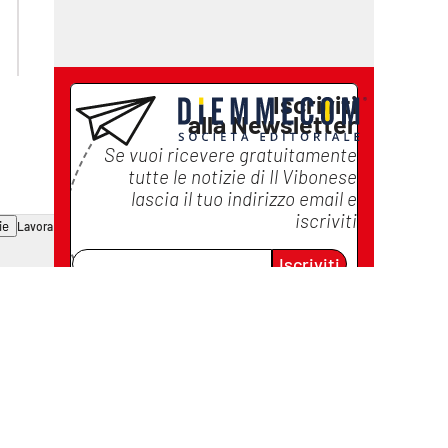
laconair.it
ilreggino.it
cosenzachannel.it
catanzarochannel.it
Iscriviti
alla Newsletter
Se vuoi ricevere gratuitamente
tutte le notizie di
Il Vibonese
lascia il tuo indirizzo email e
iscriviti
ie
Lavora con noi
Iscriviti