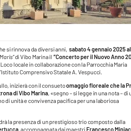
he si rinnova da diversi anni,
sabato 4 gennaio 2025 al
 Maris”
di Vibo Marina il
“Concerto per il Nuovo Anno 2
 Loco locale in collaborazione con la Parrocchia Maria
l’Istituto Comprensivo Statale A. Vespucci.
llo, inizierà con il consueto
omaggio floreale che la P
trona di Vibo Marina
, «segno – si legge in una nota – di 
no di unità e convivenza pacifica per una laboriosa
drà la presenza di un prestigioso trio composto dalla
ertucca
, accompagnata dai maestri
Francesco Miniac