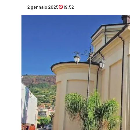
Eventi
2 gennaio 2025
19:52
Sport
Streaming
LaC TV
Lac Network
LaC OnAir
LaC
Network
lacplay.it
lactv.it