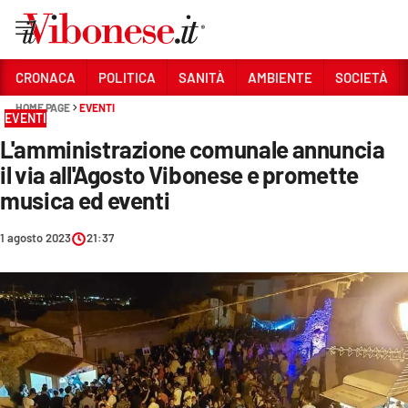
Vai
CRONACA
POLITICA
SANITÀ
AMBIENTE
SOCIETÀ
HOME PAGE
EVENTI
Sezioni
EVENTI
L'amministrazione comunale annuncia
CRONACA
il via all'Agosto Vibonese e promette
POLITICA
musica ed eventi
SANITÀ
1 agosto 2023
21:37
AMBIENTE
SOCIETÀ
CULTURA
ECONOMIA E LAVORO