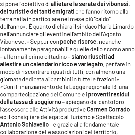
si pone l’obiettivo di
allietare le serate dei vibonesi,
LACITYMAG.IT
dei turisti e dei tanti emigrati
che fanno ritorno alla
terra natia in particolare nel mese più “caldo”
ILREGGINO.IT
dell’anno». È quanto dichiara il sindaco Maria Limardo
nell’annunciare gli eventi nell’ambito dell’Agosto
COSENZACHANNEL.IT
Vibonese. «Seppur con
poche risorse,
neanche
ILVIBONESE.IT
lontanamente paragonabili a quelle dello scorso anno
– afferma il primo cittadino –
siamo riusciti ad
CATANZAROCHANNEL.IT
allestire un calendario ricco e variegato
, per fare in
modo di riscontrare i gusti di tutti, con almeno una
LACAPITALENEWS.IT
giornata dedicata ai bambini in tutte le frazioni».
«Con il finanziamento della Legge regionale 13, una
App
compartecipazione del Comune e i
proventi residui
ANDROID
della tassa di soggiorno
– spiegano dal canto loro
l’assessore alle Attività produttive
Carmen Corrado
APPLE
ed il consigliere delegato al Turismo e Spettacolo
Antonio Schiavello
– e grazie alla fondamentale
collaborazione delle associazioni del territorio,