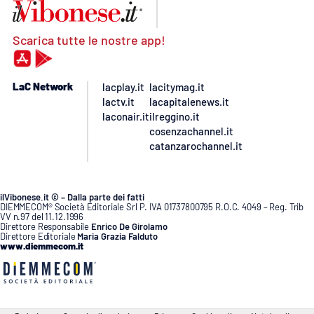
Scarica tutte le nostre app!
LaC Network
lacplay.it
lacitymag.it
lactv.it
lacapitalenews.it
laconair.it
ilreggino.it
cosenzachannel.it
catanzarochannel.it
ilVibonese.it © – Dalla parte dei fatti
DIEMMECOM® Società Editoriale Srl P. IVA 01737800795 R.O.C. 4049 – Reg. Trib
VV n.97 del 11.12.1996
Direttore Responsabile
Enrico De Girolamo
Direttore Editoriale
Maria Grazia Falduto
www.diemmecom.it