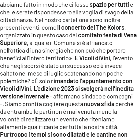
abbiamo fatto in modo che ci fosse
spazio per tutti
e
che le serate rispondessero alla voglia di svago della
cittadinanza. Nel nostro cartellone sono inoltre
presenti eventi, come
il concerto dei The Kolors
,
organizzato in questo caso dal
comitato festa di Vena
Superiore,
al quale il Comune si è affiancato
nell’ottica di una sinergia che non può che portare
benefici all’intero territorio».
E Vicoli diVini,
l’evento
che negli scorsi è stato un successo ed è invece
saltato nel mese di luglio scatenando non poche
polemiche? «È solo
rimandato l’appuntamento con
Vicoli diVini
.
L’edizione 2023 si svolgerà nell’inedita
versione invernale
– affermano sindaco e compagni
-. Siamo pronti a cogliere questa
nuova sfida
perché
da entrambe le parti non è mai venuta meno la
volontà di realizzare un evento che riteniamo
altamente qualificante per tutta la nostra città.
Purtroppo i tempi si sono dilatati e le cantine non