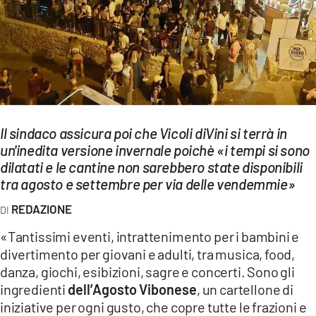
EVENTI
SPORT
Streaming
LAC TV
Il sindaco assicura poi che Vicoli diVini si terrà in
LAC NETWORK
un'inedita versione invernale poichè «i tempi si sono
dilatati e le cantine non sarebbero state disponibili
LAC ONAIR
tra agosto e settembre per via delle vendemmie»
LaC
REDAZIONE
Network
«Tantissimi eventi, intrattenimento per i bambini e
LACPLAY.IT
divertimento per giovani e adulti, tra musica, food,
danza, giochi, esibizioni, sagre e concerti. Sono gli
LACTV.IT
ingredienti
dell’Agosto Vibonese
, un cartellone di
LACONAIR.IT
iniziative per ogni gusto, che copre tutte le frazioni e