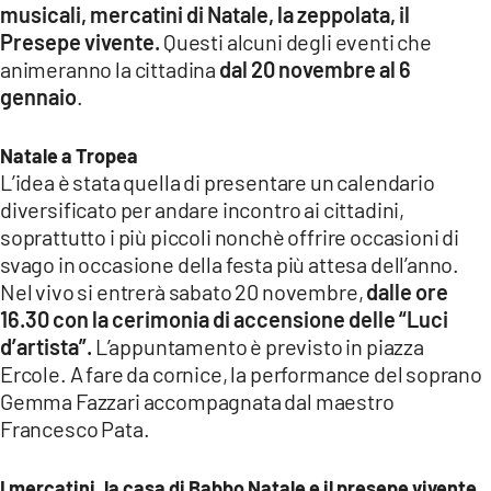
musicali, mercatini di Natale, la zeppolata, il
LACITYMAG.IT
Presepe vivente.
Questi alcuni degli eventi che
animeranno la cittadina
dal 20 novembre al 6
ILREGGINO.IT
gennaio
.
COSENZACHANNEL.IT
Natale a Tropea
ILVIBONESE.IT
L’idea è stata quella di presentare un calendario
diversificato per andare incontro ai cittadini,
CATANZAROCHANNEL.IT
soprattutto i più piccoli nonchè offrire occasioni di
svago in occasione della festa più attesa dell’anno.
LACAPITALENEWS.IT
Nel vivo si entrerà sabato 20 novembre,
dalle ore
16.30 con la cerimonia di accensione delle “Luci
App
d’artista”.
L’appuntamento è previsto in piazza
ANDROID
Ercole. A fare da cornice, la performance del soprano
Gemma Fazzari accompagnata dal maestro
APPLE
Francesco Pata.
I mercatini, la casa di Babbo Natale e il presepe vivente