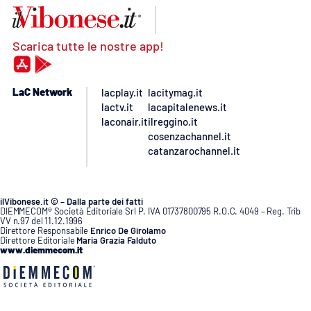
Scarica tutte le nostre app!
LaC Network
lacplay.it
lacitymag.it
lactv.it
lacapitalenews.it
laconair.it
ilreggino.it
cosenzachannel.it
catanzarochannel.it
ilVibonese.it © – Dalla parte dei fatti
DIEMMECOM® Società Editoriale Srl P. IVA 01737800795 R.O.C. 4049 – Reg. Trib
VV n.97 del 11.12.1996
Direttore Responsabile
Enrico De Girolamo
Direttore Editoriale
Maria Grazia Falduto
www.diemmecom.it