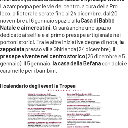
La zampogna per le vie del centro, a cura della Pro
loco, allieterà le serate fino al 24 dicembre. dal 20
novembre al 6 gennaio spazio alla
Casa di Babbo
Natale e ai mercatini
. Ci sarà anche uno spazio
dedicato ai selfie e al primo presepe artigianale nei
portoni storici. Tra le altre iniziative degne di nota,
la
zeppolata
presso villa Ghirlanda (24 dicembre),
il
presepe vivente nel centro storico
(26 dicembre e 5
gennaio). Il 5 gennaio,
la casa della Befana
con dolci e
caramelle per i bambini.
Il calendario degli eventi a Tropea