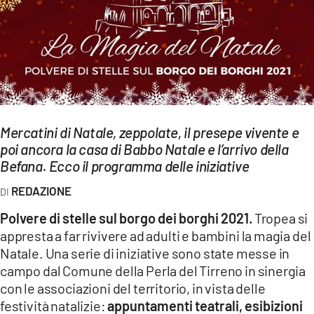
EVENTI
SPORT
Streaming
LAC TV
Mercatini di Natale, zeppolate, il presepe vivente e
LAC NETWORK
poi ancora la casa di Babbo Natale e l’arrivo della
Befana. Ecco il programma delle iniziative
LAC ONAIR
REDAZIONE
LaC
Polvere di stelle sul borgo dei borghi 2021.
Tropea si
Network
appresta a far rivivere ad adulti e bambini la magia del
LACPLAY.IT
Natale. Una serie di iniziative sono state messe in
campo dal Comune della Perla del Tirreno in sinergia
LACTV.IT
con le associazioni del territorio, in vista delle
LACONAIR.IT
festività natalizie:
appuntamenti teatrali, esibizioni