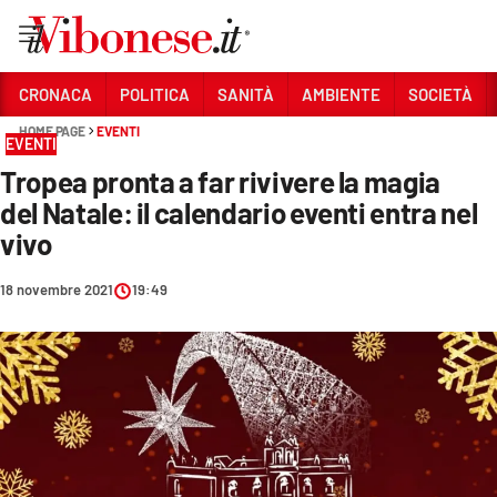
Vai
CRONACA
POLITICA
SANITÀ
AMBIENTE
SOCIETÀ
HOME PAGE
EVENTI
Sezioni
EVENTI
Tropea pronta a far rivivere la magia
CRONACA
del Natale: il calendario eventi entra nel
POLITICA
vivo
SANITÀ
18 novembre 2021
19:49
AMBIENTE
SOCIETÀ
CULTURA
ECONOMIA E LAVORO