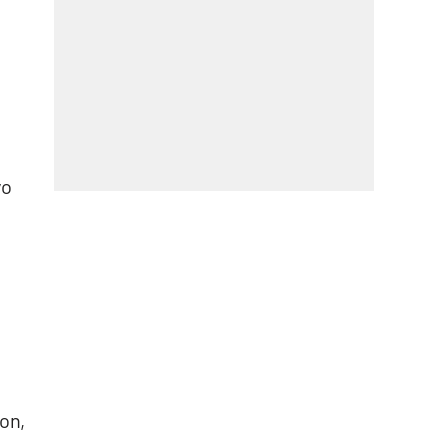
vo
on,