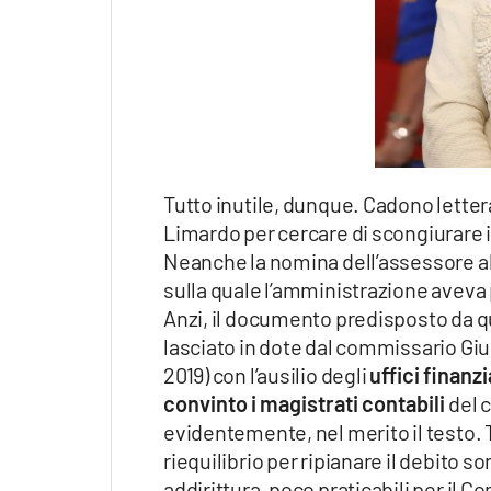
Tutto inutile, dunque. Cadono lett
Limardo per cercare di scongiurare i
Neanche la nomina dell’assessore al
sulla quale l’amministrazione aveva 
Anzi, il documento predisposto da q
lasciato in dote dal commissario Giu
2019) con l’ausilio degli
uffici finanzi
convinto i magistrati contabili
del 
evidentemente, nel merito il testo. 
riequilibrio per ripianare il debito
addirittura, poco praticabili per il 