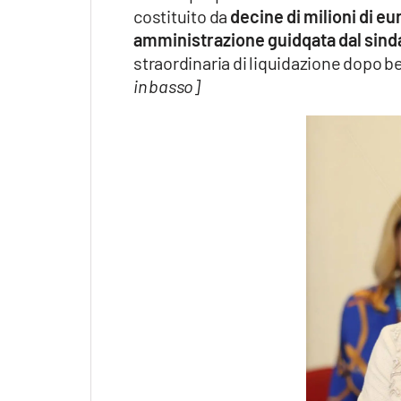
costituito da
decine di milioni di eu
amministrazione guidqata dal sind
straordinaria di liquidazione dopo ben
in basso]