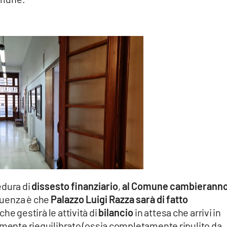
edura di
dissesto finanziario
,
al Comune cambierann
guenza è che
Palazzo Luigi Razza sarà di fatto
che gestirà le attività di
bilancio
in attesa che arrivi in
lmente riequilibrato (ossia completamente ripulito da