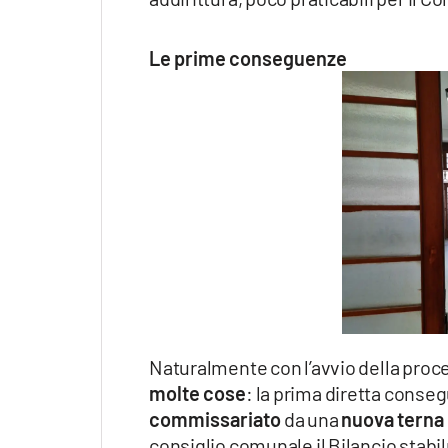
Le prime conseguenze
Naturalmente con l’avvio della proc
molte cose
: la prima diretta conse
commissariato
da una
nuova terna
consiglio comunale il Bilancio stabi