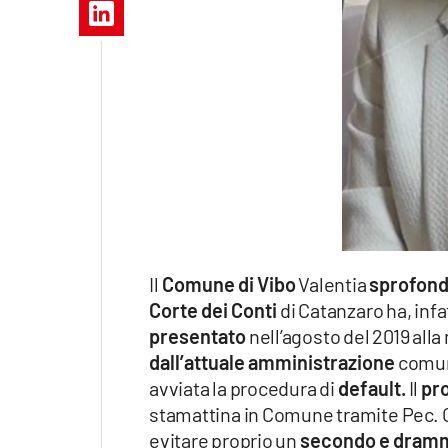
Apple
Vai
Il
Comune di Vibo
Valentia
sprofon
Corte dei Conti
di Catanzaro ha, infa
presentato
nell’agosto del 2019 alla
dall’attuale amministrazione
comun
avviata la procedura di
default.
Il
pro
stamattina in Comune tramite Pec. 
evitare proprio un
secondo e dramma