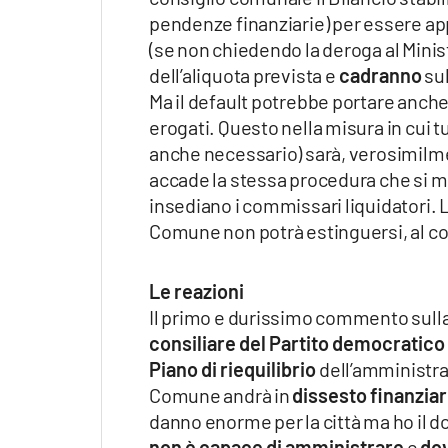
pendenze finanziarie) per essere a
(se non chiedendo la deroga al Minis
dell’aliquota prevista e
cadranno
sub
Ma il default potrebbe portare anch
erogati. Questo nella misura in cui tu
anche necessario) sarà, verosimilm
accade la stessa procedura che si m
insediano i commissari liquidatori. 
Comune non potrà estinguersi, al co
Le reazioni
Il primo e durissimo commento sulla
consiliare del Partito democratico
Piano di riequilibrio
dell’amministr
Comune andrà in
dissesto finanziar
danno enorme per la città ma ho il do
non è capace di amministrare
e
do