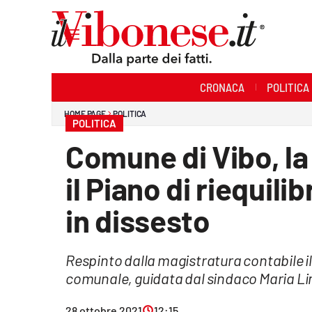
Sezioni
CRONACA
POLITICA
Cronaca
HOME PAGE
POLITICA
POLITICA
Politica
Comune di Vibo, la
Sanità
il Piano di riequilib
Ambiente
in dissesto
Società
Respinto dalla magistratura contabile 
Cultura
comunale, guidata dal sindaco Maria Lim
Economia e Lavoro
28 ottobre 2021
12:15