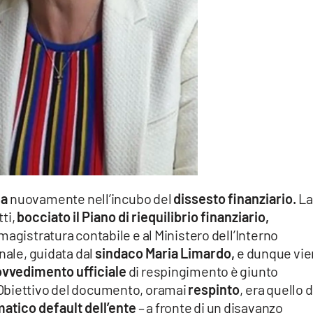
da
nuovamente nell’incubo del
dissesto finanziario.
La
tti,
bocciato il Piano di riequilibrio finanziario,
 magistratura contabile e al Ministero dell’Interno
ale, guidata dal
sindaco Maria Limardo,
e dunque vi
vvedimento ufficiale
di respingimento è giunto
Obiettivo del documento, oramai
respinto
, era quello d
tico default dell’ente
– a fronte di un disavanzo