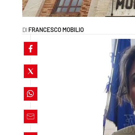
laconair.it
lacitymag.it
FRANCESCO MOBILIO
ilreggino.it
cosenzachannel.it
ilvibonese.it
catanzarochannel.it
lacapitalenews.it
App
Android