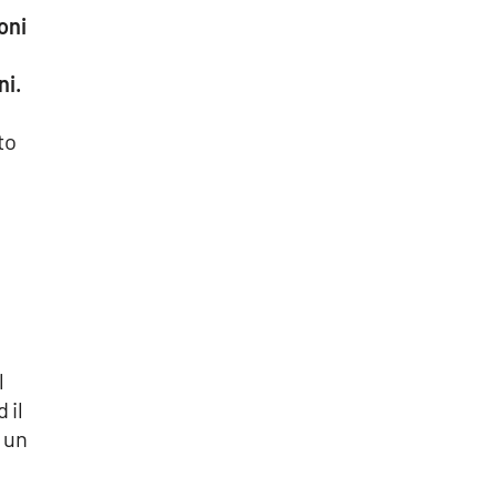
oni
ni.
to
l
 il
 un