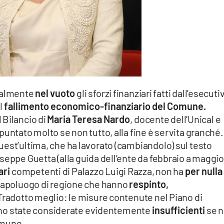
eralmente
nel vuoto
gli sforzi finanziari fatti dall’esecuti
l
fallimento economico-finanziario del Comune.
 Bilancio di
Maria Teresa Nardo
, docente dell’Unical e
puntato molto se non tutto, alla fine è servita granché.
uest’ultima, che ha lavorato (cambiandolo) sul testo
seppe Guetta (alla guida dell’ente da febbraio a maggio
ari
competenti di Palazzo Luigi Razza, non ha
per nulla
capoluogo di regione che hanno
respinto,
Tradotto meglio: le misure contenute nel Piano di
 sono state considerate evidentemente
insufficienti
se n
Comune.