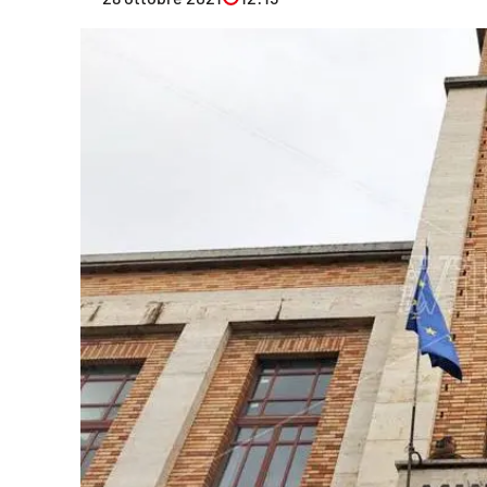
Eventi
Sport
Streaming
LaC TV
Lac Network
LaC OnAir
LaC
Network
lacplay.it
lactv.it