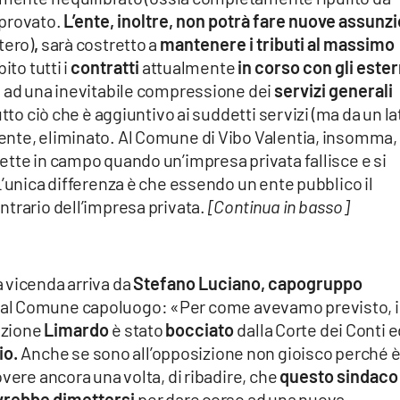
pprovato.
L’ente, inoltre, non potrà fare nuove assunzi
tero)
,
sarà costretto a
mantenere i tributi al massimo
ito tutti i
contratti
attualmente
in corso con gli ester
e ad una inevitabile compressione dei
servizi generali
tto ciò che è aggiuntivo ai suddetti servizi (ma da un la
ente, eliminato. Al Comune di Vibo Valentia, insomma,
ette in campo quando un’impresa privata fallisce e si
L’unica differenza è che essendo un ente pubblico il
ntrario dell’impresa privata.
[Continua in basso]
 vicenda arriva da
Stefano Luciano, capogruppo
al Comune capoluogo: «Per come avevamo previsto, i
azione
Limardo
è stato
bocciato
dalla Corte dei Conti ed
io.
Anche se sono all’opposizione non gioisco perché è
vere ancora una volta, di ribadire, che
questo sindaco
vrebbe dimettersi
per dare corso ad una nuova