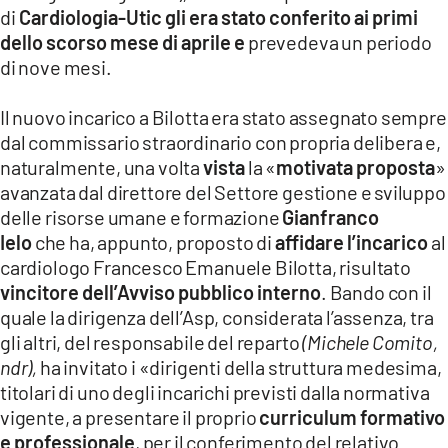
di
Cardiologia-Utic gli era stato conferito ai primi
dello scorso mese di aprile e
prevedeva un periodo
di nove mesi.
Il nuovo incarico a Bilotta era stato assegnato sempre
dal commissario straordinario con propria delibera e,
naturalmente, una volta
vista
la «
motivata proposta
»
avanzata dal direttore del Settore gestione e sviluppo
delle risorse umane e formazione
Gianfranco
Ielo
che ha, appunto, proposto di
affidare l’incarico
al
cardiologo Francesco Emanuele Bilotta, risultato
vincitore dell’Avviso pubblico interno
. Bando con il
quale la dirigenza dell’Asp, considerata l’assenza, tra
gli altri, del responsabile del reparto
(Michele Comito,
ndr),
ha invitato i «dirigenti della struttura medesima,
titolari di uno degli incarichi previsti dalla normativa
vigente, a presentare il proprio
curriculum formativo
e professionale
, per il conferimento del relativo