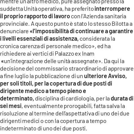
mentre un altro medico, pure assegnato presso la
suddetta Unità operativa, ha preferito
interrompere
il proprio rapporto di lavoro
con l’Azienda sanitaria
provinciale. A questo punto è stato lo stesso Bilotta a
denunciare
«l’impossibilità di continuare a garantire
i livelli essenziali di assistenza,
considerata la
cronica carenza di personale medico», ed ha
richiedere ai vertici di Palazzo ex Inam
«
un’integrazione delle unità assegnate». Da qui la
decisione del commissario straordinario di approvare
a fine luglio la pubblicazione di un
ulteriore Avviso,
per soli titoli, per la copertura di due posti di
dirigente medico a tempo pieno e
determinato,
disciplina di cardiologia, per la
durata di
sei mesi
, eventualmente prorogabili, fatta salva la
risoluzione al termine dell’aspettativa di uno dei due
dirigenti medici o con la copertura a tempo
indeterminato di uno dei due posti.