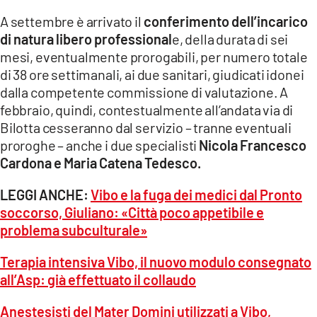
A settembre è arrivato il
conferimento dell’incarico
di natura libero professional
e, della durata di sei
mesi, eventualmente prorogabili, per numero totale
di 38 ore settimanali, ai due sanitari, giudicati idonei
dalla competente commissione di valutazione. A
febbraio, quindi, contestualmente all’andata via di
Bilotta cesseranno dal servizio – tranne eventuali
proroghe – anche i due specialisti
Nicola Francesco
Cardona e Maria Catena Tedesco.
LEGGI ANCHE:
Vibo e la fuga dei medici dal Pronto
soccorso, Giuliano: «Città poco appetibile e
problema subculturale»
Terapia intensiva Vibo, il nuovo modulo consegnato
all’Asp: già effettuato il collaudo
Anestesisti del Mater Domini utilizzati a Vibo,