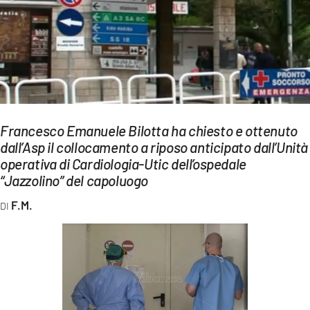
EVENTI
SPORT
Streaming
LAC TV
Francesco Emanuele Bilotta ha chiesto e ottenuto
LAC NETWORK
dall’Asp il collocamento a riposo anticipato dall’Unità
operativa di Cardiologia-Utic dell’ospedale
LAC ONAIR
“Jazzolino” del capoluogo
LaC
F.M.
Network
LACPLAY.IT
LACTV.IT
LACONAIR.IT