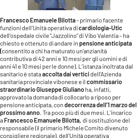
LACITYMAG.IT
Francesco Emanuele Bilotta
– primario facente
ILREGGINO.IT
funzioni dell’Unità operativa di
cardiologia-Utic
COSENZACHANNEL.IT
dell’ospedale civile “Jazzolino” di Vibo Valentia – ha
chiesto e ottenuto di andare in
pensione anticipata
ILVIBONESE.IT
(
consentito a chi ha maturato un’anzianità
contributiva di 42 anni e 10 mesi per gli uomini e di
CATANZAROCHANNEL.IT
anni 41 e 10 mesi per le donne). L’istanza inoltrata dal
sanitario è stata
accolta dai vertici
dell’Azienda
LACAPITALENEWS.IT
sanitaria provinciale vibonese e il
commissario
straordinario Giuseppe Giuliano
ha, infatti,
App
approvato la domanda di collocarlo a riposo per
ANDROID
pensione anticipata, con
decorrenza dell’1 marzo del
prossimo anno
. Tra poco più di due mesi. L’incarico
APPLE
a
Francesco Emanuele Bilotta,
di sostituzione del
responsabile (il primario Michele Comito divenuto
consigliere regionale)
,
dell’Unità operativa