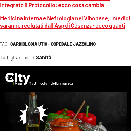
integrato il Protocollo: ecco cosa cambia
Medicina interna e Nefrologia nel Vibonese, i medici
saranno reclutati dall’Asp di Cosenza: ecco quanti
TAG
CARDIOLOGIA UTIC ·
OSPEDALE JAZZOLINO
Sanità
Tutti gli articoli di