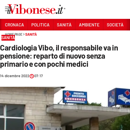
Vai
CRONACA
POLITICA
SANITÀ
AMBIENTE
SOCIETÀ
HOME PAGE
SANITÀ
Sezioni
SANITÀ
Cardiologia Vibo, il responsabile va in
CRONACA
pensione: reparto di nuovo senza
POLITICA
primario e con pochi medici
SANITÀ
14 dicembre 2022
07:17
AMBIENTE
SOCIETÀ
CULTURA
ECONOMIA E LAVORO