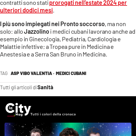
contratti sono stati
prorogati nell’estate 2024 per
ulteriori dodici mesi
.
I più sono impiegati nei Pronto soccorso
, ma non
solo: allo
Jazzolino
i medici cubani lavorano anche ad
esempio in Ginecologia, Pediatria, Cardiologia e
Malattie infettive; a Tropea pure in Medicina e
Anestesia e a Serra San Bruno in Medicina.
TAG
ASP VIBO VALENTIA ·
MEDICI CUBANI
Sanità
Tutti gli articoli di