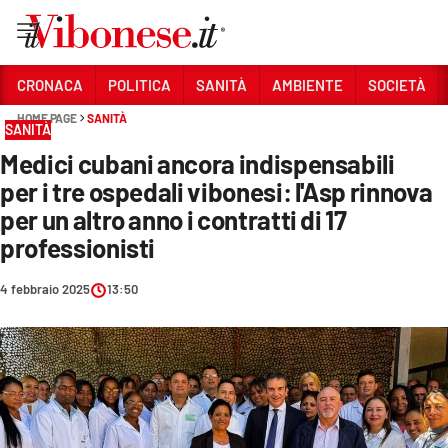
Vai
CRONACA
POLITICA
SANITÀ
AMBIENTE
SOCIETÀ
HOME PAGE
SANITÀ
Sezioni
SANITÀ
Medici cubani ancora indispensabili
CRONACA
per i tre ospedali vibonesi: l'Asp rinnova
POLITICA
per un altro anno i contratti di 17
professionisti
SANITÀ
AMBIENTE
4 febbraio 2025
13:50
SOCIETÀ
CULTURA
ECONOMIA E LAVORO