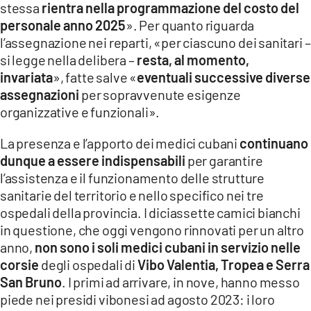
stessa
rientra nella programmazione del costo del
personale anno 2025
». Per quanto riguarda
l’assegnazione nei reparti, «per ciascuno dei sanitari –
si legge nella delibera –
resta, al momento,
invariata
», fatte salve «
eventuali successive diverse
assegnazioni
per sopravvenute esigenze
organizzative e funzionali».
La presenza e l’apporto dei medici cubani
continuano
dunque a essere indispensabili
per garantire
l’assistenza e il funzionamento delle strutture
sanitarie del territorio e nello specifico nei tre
ospedali della provincia. I diciassette camici bianchi
in questione, che oggi vengono rinnovati per un altro
anno,
non sono i soli medici cubani in servizio nelle
corsie
degli ospedali di
Vibo Valentia, Tropea e Serra
San Bruno
. I primi ad arrivare, in nove, hanno messo
piede nei presidi vibonesi ad agosto 2023: i loro