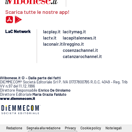
Scarica tutte le nostre app!
LaC Network
lacplay.it
lacitymag.it
lactv.it
lacapitalenews.it
laconair.it
ilreggino.it
cosenzachannel.it
catanzarochannel.it
ilVibonese.it © – Dalla parte dei fatti
DIEMMECOM® Società Editoriale Srl P. IVA 01737800795 R.O.C. 4049 – Reg. Trib
VV n.97 del 11.12.1996
Direttore Responsabile
Enrico De Girolamo
Direttore Editoriale
Maria Grazia Falduto
www.diemmecom.it
Redazione
Segnala alla redazione
Privacy
Cookie policy
Note legali