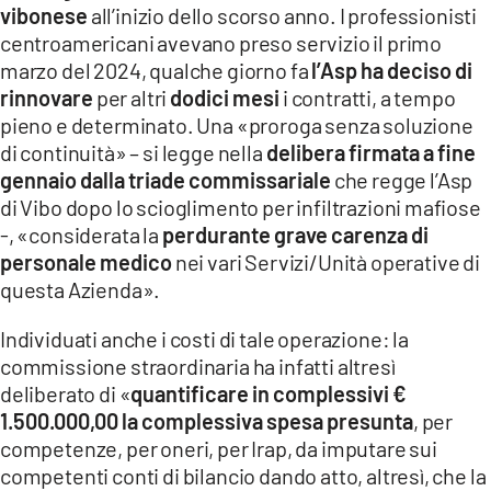
vibonese
all’inizio dello scorso anno. I professionisti
LACITYMAG.IT
centroamericani avevano preso servizio il primo
marzo del 2024, qualche giorno fa
l’Asp ha deciso di
ILREGGINO.IT
rinnovare
per altri
dodici mesi
i contratti, a tempo
COSENZACHANNEL.IT
pieno e determinato. Una «proroga senza soluzione
di continuità» – si legge nella
delibera firmata a fine
ILVIBONESE.IT
gennaio dalla triade commissariale
che regge l’Asp
di Vibo dopo lo scioglimento per infiltrazioni mafiose
CATANZAROCHANNEL.IT
-, «considerata la
perdurante grave carenza di
personale medico
nei vari Servizi/Unità operative di
LACAPITALENEWS.IT
questa Azienda».
App
Individuati anche i costi di tale operazione: la
commissione straordinaria ha infatti altresì
ANDROID
deliberato di «
quantificare in complessivi €
APPLE
1.500.000,00 la complessiva spesa presunta
, per
competenze, per oneri, per Irap, da imputare sui
competenti conti di bilancio dando atto, altresì, che la