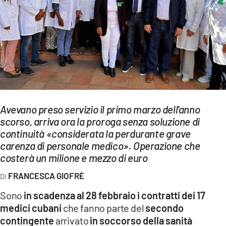
EVENTI
SPORT
Streaming
LAC TV
LAC NETWORK
Avevano preso servizio il primo marzo dell'anno
LAC ONAIR
scorso, arriva ora la proroga senza soluzione di
continuità «considerata la perdurante grave
carenza di personale medico». Operazione che
LaC
costerà un milione e mezzo di euro
Network
LACPLAY.IT
FRANCESCA GIOFRÈ
Sono
in scadenza al 28 febbraio i contratti dei 17
LACTV.IT
medici cubani
che fanno parte del
secondo
LACONAIR.IT
contingente
arrivato
in soccorso della sanità