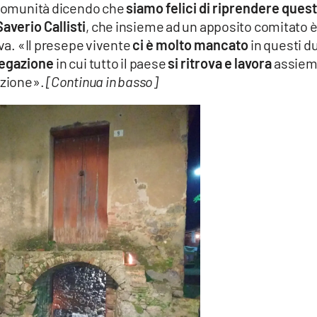
a comunità dicendo che
siamo felici di riprendere ques
averio Callisti
, che insieme ad un apposito comitato è
iva. «Il presepe vivente
ci è molto mancato
in questi d
egazione
in cui tutto il paese
si ritrova e lavora
assie
azione».
[Continua in basso]