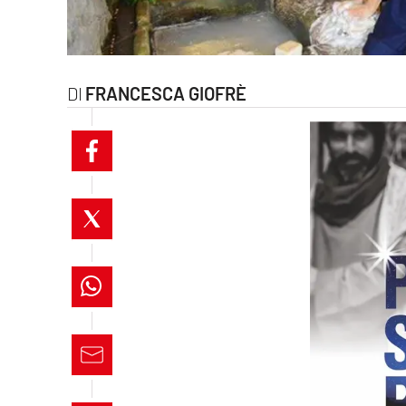
laconair.it
lacitymag.it
FRANCESCA GIOFRÈ
ilreggino.it
cosenzachannel.it
ilvibonese.it
catanzarochannel.it
lacapitalenews.it
App
Android