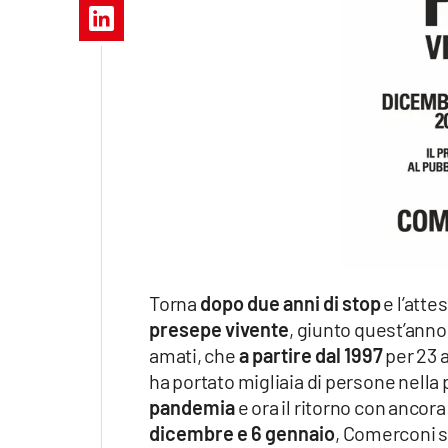
Apple
Vai
Torna
dopo due anni di stop
e l’atte
presepe vivente
, giunto quest’anno
amati, che
a partire dal 1997
per 23 
ha portato migliaia di persone nella 
pandemia
e ora il ritorno con ancor
dicembre e 6 gennaio
, Comerconi s