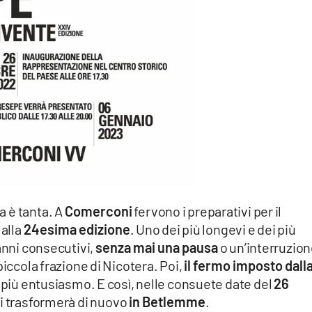
sa è tanta. A
Comerconi
fervono i preparativi per il
 alla
24esima edizione
. Uno dei più longevi e dei più
anni consecutivi,
senza mai una pausa
o un’interruzion
piccola frazione di Nicotera. Poi,
il fermo imposto dall
a più entusiasmo. E così, nelle consuete date del
26
i trasformerà di nuovo
in Betlemme
.