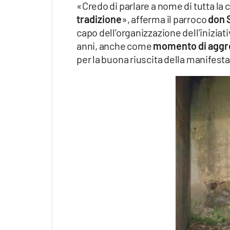
«Credo di parlare a nome di tutta l
tradizione
», afferma il parroco
don S
capo dell’organizzazione dell’iniziat
anni, anche come
momento di aggr
per la buona riuscita della manifest