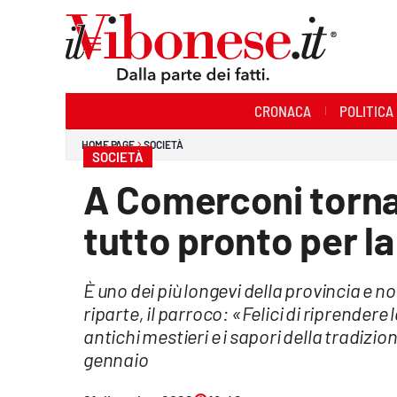
Sezioni
CRONACA
POLITICA
Cronaca
HOME PAGE
SOCIETÀ
SOCIETÀ
Politica
A Comerconi torna 
Sanità
tutto pronto per l
Ambiente
È uno dei più longevi della provincia e n
Società
riparte, il parroco: «Felici di riprender
Cultura
antichi mestieri e i sapori della tradiz
gennaio
Economia e Lavoro