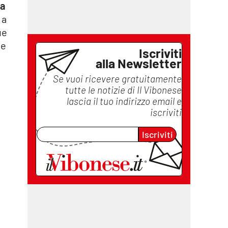
ta
 a
ue
me
Iscriviti
alla Newsletter
Se vuoi ricevere gratuitamente
tutte le notizie di
Il Vibonese
lascia il tuo indirizzo email e
iscriviti
Iscriviti