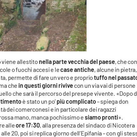
 viene allestito
nella parte vecchia del paese
, che con
cole o fuochi accesi e le
case antiche
, alcune in pietra
 vista, permette di fare un vero e proprio
tuffo nel passat
ma che
in questi giorni rivive
con un via vai di persone
uello che sarà il percorso del presepe vivente. «Dopo 
estimento
è stato un po’
più complicato
– spiega don
tà dei comerconesi e in particolare dei ragazzi
a grossa mano, manca pochissimo e
siamo pronti
».
re alle
ore 17:30
, alla presenza del sindaco di Nicotera
 alle 20, poi si replica giorno dell’Epifania – con gli stes