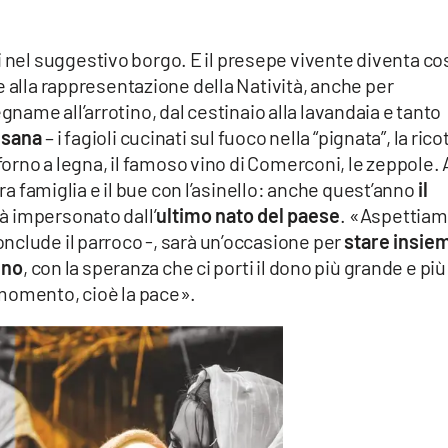
i nel suggestivo borgo. E il presepe vivente diventa co
e alla rappresentazione della Natività, anche per
egname all’arrotino, dal cestinaio alla lavandaia e tanto
esana
– i fagioli cucinati sul fuoco nella “pignata”, la rico
 forno a legna, il famoso vino di Comerconi, le zeppole. 
ra famiglia e il bue con l’asinello: anche quest’anno
il
rà impersonato dall’
ultimo nato del paese
. «Aspettia
nclude il parroco -, sarà un’occasione per
stare insie
ino
, con la speranza che ci porti il dono più grande e più
momento, cioè la pace».