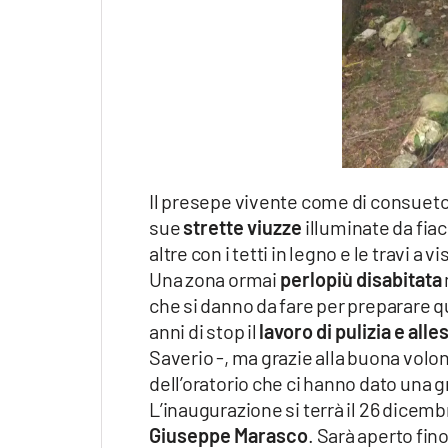
Il presepe vivente come di consueto
sue
strette viuzze
illuminate da fiac
altre con i tetti in legno e le travi a
Una zona ormai
perlopiù disabitata
che si danno da fare per preparare q
anni di stop il
lavoro di pulizia e all
Saverio -, ma grazie alla buona volon
dell’oratorio che ci hanno dato un
L’inaugurazione si terrà il 26 dicemb
Giuseppe Marasco
. Sarà aperto fino