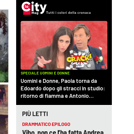
PIÙ LETTI
DRAMMATICO EPILOGO
Vibo, non ce l’ha fatta Andrea