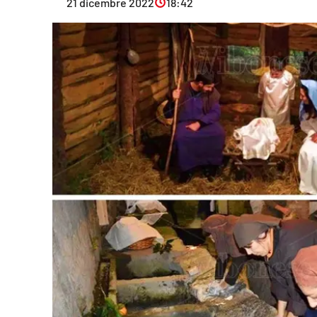
21 dicembre 2022
18:42
Eventi
Sport
Streaming
LaC TV
Lac Network
LaC OnAir
LaC
Network
lacplay.it
lactv.it