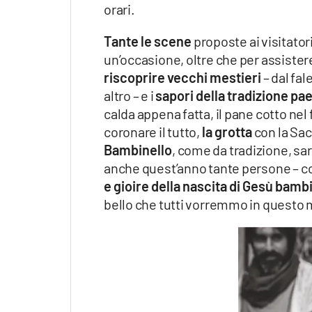
orari.
Tante le scene
proposte ai visitator
un’occasione, oltre che per assister
riscoprire vecchi mestieri
– dal fal
altro – e i
sapori della tradizione pa
calda appena fatta, il pane cotto nel
coronare il tutto,
la grotta
con la Sac
Bambinello
, come da tradizione, sa
anche quest’anno tante persone – co
e gioire della nascita di Gesù bamb
bello che tutti vorremmo in questo 