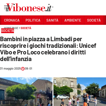
Vai
CRONACA
POLITICA
SANITÀ
AMBIENTE
SOCIETÀ
HOME PAGE
SOCIETÀ
Sezioni
SOCIETÀ
Bambini in piazza a Limbadi per
CRONACA
riscoprire i giochi tradizionali: Unicef
POLITICA
Vibo e Pro Loco celebrano i diritti
dell’infanzia
SANITÀ
AMBIENTE
31 maggio 2025
09:01
SOCIETÀ
CULTURA
ECONOMIA E LAVORO