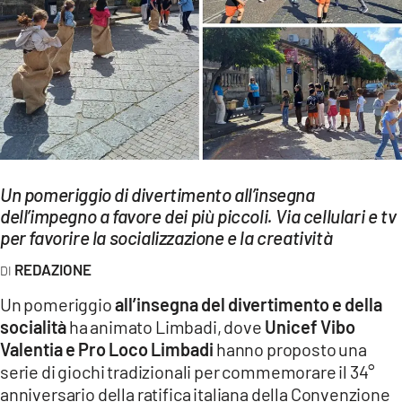
EVENTI
SPORT
Streaming
LAC TV
LAC NETWORK
Un pomeriggio di divertimento all’insegna
LAC ONAIR
dell’impegno a favore dei più piccoli. Via cellulari e tv
per favorire la socializzazione e la creatività
LaC
REDAZIONE
Network
Un pomeriggio
all’insegna del divertimento e della
LACPLAY.IT
socialità
ha animato Limbadi, dove
Unicef Vibo
Valentia e Pro Loco Limbadi
hanno proposto una
LACTV.IT
serie di giochi tradizionali per commemorare il 34°
LACONAIR.IT
anniversario della ratifica italiana della Convenzione