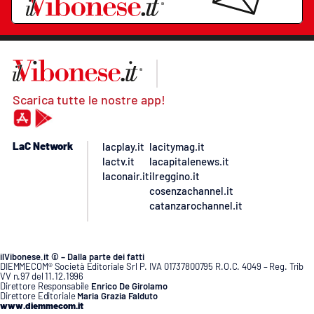
Scarica tutte le nostre app!
LaC Network
lacplay.it
lacitymag.it
lactv.it
lacapitalenews.it
laconair.it
ilreggino.it
cosenzachannel.it
catanzarochannel.it
ilVibonese.it © – Dalla parte dei fatti
DIEMMECOM® Società Editoriale Srl P. IVA 01737800795 R.O.C. 4049 – Reg. Trib
VV n.97 del 11.12.1996
Direttore Responsabile
Enrico De Girolamo
Direttore Editoriale
Maria Grazia Falduto
www.diemmecom.it