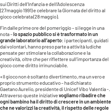
sui Diritti dell’Infanzia e dell’Adolescenza
LACITYMAG.IT
(27 maggio 1991) e celebrare la Giornata del diritto al
gioco celebrata (28 maggio).
ILREGGINO.IT
Fin dalle prime ore del pomeriggio – si legge in una
COSENZACHANNEL.IT
nota –
lo spazio pubblico si è trasformato in un
ILVIBONESE.IT
grande laboratorio all’aperto
: i partecipanti, guidati
dai volontari, hanno preso parte a attività ludiche
CATANZAROCHANNEL.IT
pensate per stimolare la collaborazione e la
creatività, oltre che per riflettere sull’importanza del
LACAPITALENEWS.IT
gioco come diritto irrinunciabile.
App
«Il gioco non è soltanto divertimento, ma un vero e
proprio strumento educativo – ha dichiarato
ANDROID
Gaetano Aurelio, presidente di Unicef Vibo Valentia -.
APPLE
Attraverso queste iniziative
vogliamo ribadire che
ogni bambino ha il diritto di crescere in un ambiente
che ne valorizzi la creatività, il rispetto delle regole