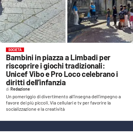
EVENTI
SPORT
Streaming
LAC TV
SOCIETÀ
Bambini in piazza a Limbadi per
LAC NETWORK
riscoprire i giochi tradizionali:
LAC ONAIR
Unicef Vibo e Pro Loco celebrano i
diritti dell’infanzia
LaC
Redazione
Network
Un pomeriggio di divertimento all’insegna dell’impegno a
LACPLAY.IT
favore dei più piccoli. Via cellulari e tv per favorire la
socializzazione e la creatività
LACTV.IT
LACONAIR.IT