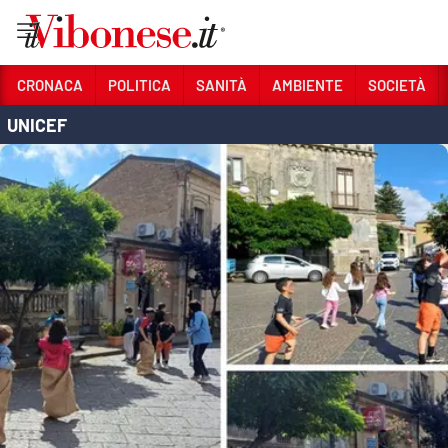
Vai
CRONACA
POLITICA
SANITÀ
AMBIENTE
SOCIETÀ
UNICEF
Sezioni
CRONACA
POLITICA
SANITÀ
AMBIENTE
SOCIETÀ
CULTURA
ECONOMIA E LAVORO