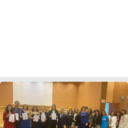
LACITYMAG.IT
ILREGGINO.IT
COSENZACHANNEL.IT
ILVIBONESE.IT
CATANZAROCHANNEL.IT
LACAPITALENEWS.IT
App
ANDROID
APPLE