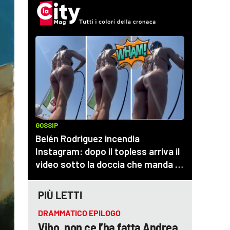
PIÙ LETTI
DRAMMATICO EPILOGO
Vibo, non ce l’ha fatta Andrea