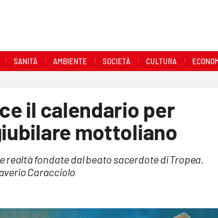
SANITÀ
AMBIENTE
SOCIETÀ
CULTURA
ECONOM
ce il calendario per
giubilare mottoliano
lle realtà fondate dal beato sacerdote di Tropea.
Saverio Caracciolo