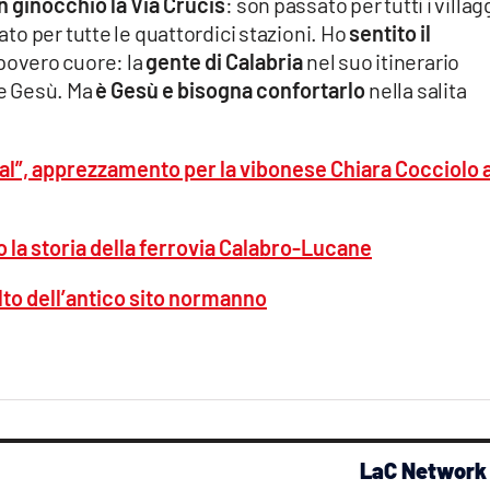
in ginocchio la Via Crucis
: son passato per tutti i villagg
tato per tutte le quattordici stazioni. Ho
sentito il
povero cuore: la
gente di Calabria
nel suo itinerario
e Gesù. Ma
è Gesù e bisogna confortarlo
nella salita
l”, apprezzamento per la vibonese Chiara Cocciolo a
o la storia della ferrovia Calabro-Lucane
volto dell’antico sito normanno
LaC Network