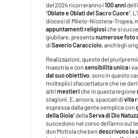
Apple
del 2024 ricorreranno i
100 anni
dell
“
Oblate e Oblati del Sacro Cuore
”. 
diocesi di Mileto-Nicotera-Tropea,
appuntamenti religiosi
che si succed
giubilare, presenta
numerose foto d
Vai
di
Saverio Caracciolo
, anch’egli ori
Realizzazioni, queste del pluriprem
maestria e con
sensibilità unica
i va
dal suo obiettivo
, sono in questo ca
molteplici sfaccettature che ne deri
altri
mestieri
che in questa regione
stagioni. E, ancora, spaccati di
vita 
espressa dalla gente semplice con
della Gioia
” della
Serva di Dio Natuz
succedono nel corso dell’anno sul ter
don Mottola che ben
descrivono la s