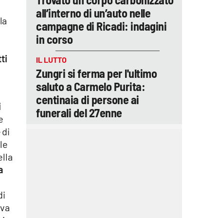
all’interno di un’auto nelle
la
campagne di Ricadi: indagini
in corso
ti
IL LUTTO
Zungri si ferma per l'ultimo
saluto a Carmelo Purita:
centinaia di persone ai
i
funerali del 27enne
e
 di
le
ella
a
di
eva