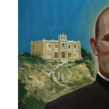
Eventi
Sport
Streaming
LaC TV
Lac Network
LaC OnAir
LaC
Network
lacplay.it
lactv.it