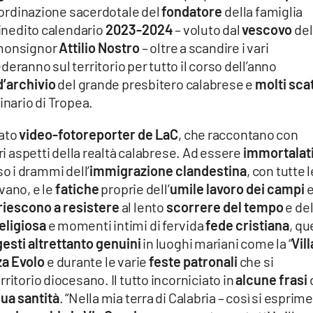
’ordinazione sacerdotale del
fondatore
della famiglia
L’inedito calendario
2023-2024
– voluto dal
vescovo
del
 monsignor
Attilio Nostro
– oltre a scandire i vari
eranno sul territorio per tutto il corso dell’anno
’archivio
del grande presbitero calabrese e
molti scat
ginario di Tropea.
iato
video-fotoreporter de LaC
, che raccontano con
ri aspetti della realtà calabrese. Ad essere
immortalat
so i drammi dell’
immigrazione clandestina
, con tutte l
vano, e le
fatiche
proprie dell’
umile lavoro dei campi
e
riescono a resistere
al lento
scorrere del tempo
e del
religiosa
e momenti intimi di fervida
fede cristiana
, qu
gesti altrettanto genuini
in luoghi mariani come la “
Vill
za Evolo
e durante le varie
feste patronali
che si
ritorio diocesano. Il tutto incorniciato in
alcune frasi
ua santità
. “Nella mia terra di Calabria – così si esprim