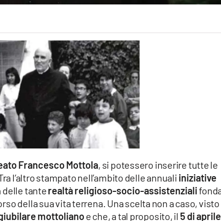
eato Francesco Mottola
, si potessero inserire tutte le
 Tra l’altro stampato nell’ambito delle annuali
iniziative
 delle tante
realtà religioso-socio-assistenziali
fond
orso della sua vita terrena. Una scelta non a caso, visto
giubilare mottoliano
e che, a tal proposito, il
5 di aprile