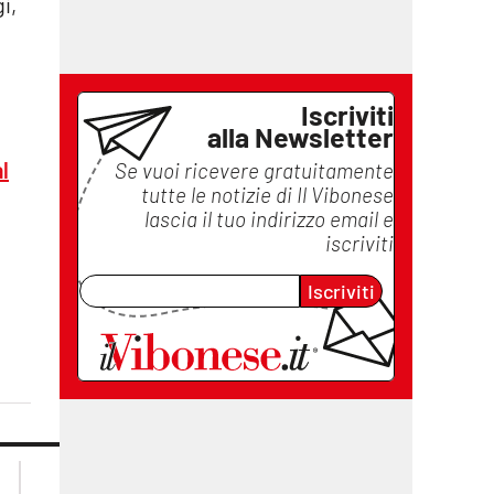
i,
Iscriviti
alla Newsletter
l
Se vuoi ricevere gratuitamente
tutte le notizie di
Il Vibonese
lascia il tuo indirizzo email e
iscriviti
Iscriviti
lacplay.it
lacitymag.it