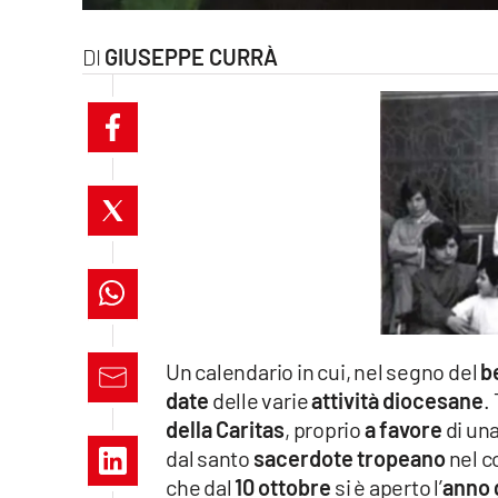
laconair.it
GIUSEPPE CURRÀ
lacitymag.it
ilreggino.it
cosenzachannel.it
ilvibonese.it
catanzarochannel.it
lacapitalenews.it
Un calendario in cui, nel segno del
b
date
delle varie
attività diocesane
.
App
della Caritas
, proprio
a favore
di una
dal santo
sacerdote tropeano
nel c
Android
che dal
10 ottobre
si è aperto l’
anno 