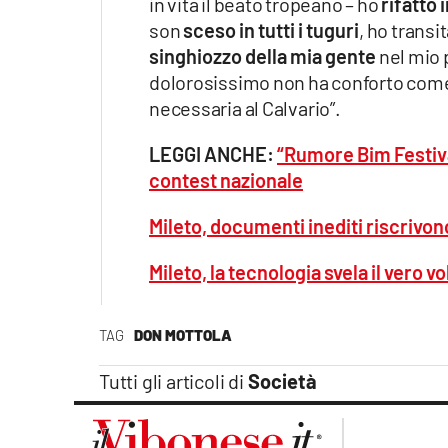
in vita il beato tropeano – ho
rifatto 
son
sceso in tutti i tuguri
, ho transi
singhiozzo della mia gente
nel mio 
dolorosissimo non ha conforto com
necessaria al Calvario”.
LEGGI ANCHE:
“Rumore Bim Festiva
contest nazionale
Mileto, documenti inediti riscrivon
Mileto, la tecnologia svela il vero 
TAG
DON MOTTOLA
Tutti gli articoli di
Società