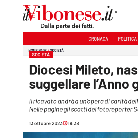
Sezioni
CRONACA
POLITICA
Cronaca
HOME PAGE
SOCIETÀ
SOCIETÀ
Politica
Diocesi Mileto, nas
Sanità
suggellare l’Anno 
Ambiente
Il ricavato andrà a un’opera di carità de
Società
Nelle pagine gli scatti del fotoreporter 
Cultura
13 ottobre 2023
18:38
Economia e Lavoro