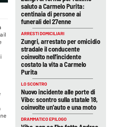
saluto a Carmelo Purita:
centinaia di persone ai
funerali del 27enne
a
ARRESTI DOMICILIARI
 il
Zungri, arrestato per omicidio
e
stradale il conducente
coinvolto nell'incidente
i
costato la vita a Carmelo
Purita
LO SCONTRO
Nuovo incidente alle porte di
e
Vibo: scontro sulla statale 18,
coinvolte un’auto e una moto
a
one
DRAMMATICO EPILOGO
Vibo, non ce l’ha fatta Andrea