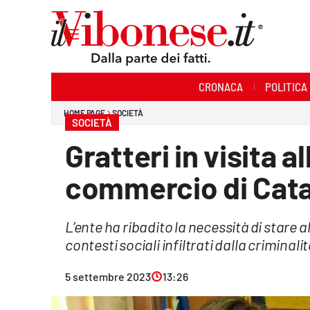
Sezioni
CRONACA
POLITICA
Cronaca
HOME PAGE
SOCIETÀ
SOCIETÀ
Politica
Gratteri in visita a
Sanità
commercio di Cata
Ambiente
L’ente ha ribadito la necessità di stare 
Società
contesti sociali infiltrati dalla criminal
Cultura
5 settembre 2023
13:26
Economia e Lavoro