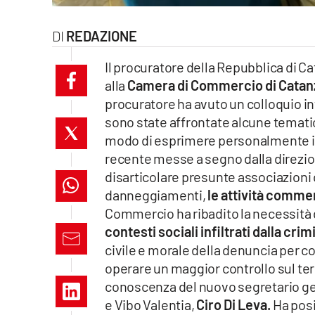
laconair.it
REDAZIONE
lacitymag.it
Il procuratore della Repubblica di C
alla
Camera di Commercio di Catanz
ilreggino.it
procuratore ha avuto un colloquio in
cosenzachannel.it
sono state affrontate alcune temati
modo di esprimere personalmente il
ilvibonese.it
recente messe a segno dalla direzio
disarticolare presunte associazioni
catanzarochannel.it
danneggiamenti,
le attività commer
Commercio ha ribadito la necessità d
lacapitalenews.it
contesti sociali infiltrati dalla cri
civile e morale della denuncia per con
App
operare un maggior controllo sul terri
conoscenza del nuovo segretario ge
Android
e Vibo Valentia,
Ciro Di Leva.
Ha posi