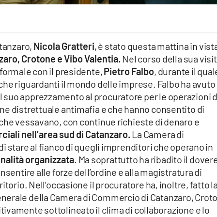
atanzaro,
Nicola Gratteri
, è stato questa mattina in vist
aro, Crotone e Vibo Valentia.
Nel corso della sua visita
formale con il presidente,
Pietro Falbo
, durante il qual
che riguardanti il mondo delle imprese. Falbo ha avuto
 suo apprezzamento al procuratore per le operazioni d
ne distrettuale antimafia e che hanno consentito di
 che vessavano, con continue richieste di denaro e
ciali nell’area sud di Catanzaro.
La Camera di
i stare al fianco di quegli imprenditori che operano in
minalità organizzata
. Ma soprattutto ha ribadito il dover
sentire alle forze dell’ordine e alla magistratura di
torio. Nell’occasione il procuratore ha, inoltre, fatto l
nerale della Camera di Commercio di Catanzaro, Crot
tivamente sottolineato il clima di collaborazione e lo