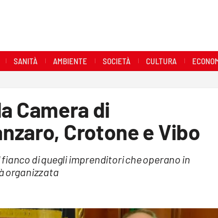
SANITÀ
AMBIENTE
SOCIETÀ
CULTURA
ECONOM
lla Camera di
nzaro, Crotone e Vibo
al fianco di quegli imprenditori che operano in
ità organizzata