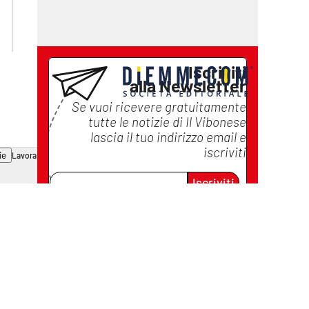
laconair.it
ilreggino.it
cosenzachannel.it
catanzarochannel.it
Iscriviti
alla Newsletter
Se vuoi ricevere gratuitamente
tutte le notizie di
Il Vibonese
lascia il tuo indirizzo email e
iscriviti
ie
Lavora con noi
Iscriviti