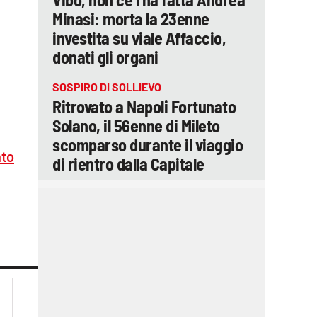
a
Minasi: morta la 23enne
investita su viale Affaccio,
donati gli organi
SOSPIRO DI SOLLIEVO
Ritrovato a Napoli Fortunato
Solano, il 56enne di Mileto
scomparso durante il viaggio
nto
di rientro dalla Capitale
lacplay.it
lacitymag.it
lactv.it
lacapitalenews.it