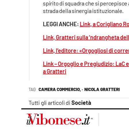
spirito di squadra che si percepisce 
Apple
strada della sinergia istituzionale.
LEGGI ANCHE:
Link, a Corigliano R
Vai
Link, Gratteri sulla ‘ndrangheta del
Link, l’editore: «Orgogliosi di corr
Link – Orgoglio e Pregiudizio: LaC e
a Gratteri
TAG
CAMERA COMMERCIO, ·
NICOLA GRATTERI
Tutti gli articoli di
Società