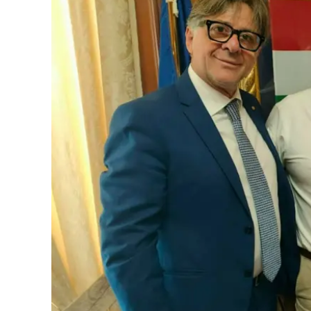
Eventi
Sport
Streaming
LaC TV
Lac Network
LaC OnAir
LaC
Network
lacplay.it
lactv.it