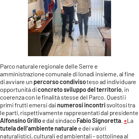
LACITYMAG.IT
ILREGGINO.IT
COSENZACHANNEL.IT
ILVIBONESE.IT
CATANZAROCHANNEL.IT
Parco naturale regionale delle Serre e
amministrazione comunale di Ionadi insieme, al fine
LACAPITALENEWS.IT
di avviare un
percorso condiviso
teso ad individuare
opportunità di
concreto sviluppo del territorio
, in
App
coerenza con le finalità stesse del Parco. Questi i
ANDROID
primi frutti emersi dai
numerosi incontri
svoltosi tra
le parti, rispettivamente rappresentati dal presidente
APPLE
Alfonsino Grillo
e dal sindaco
Fabio Signoretta
.
«
La
tutela dell’ambiente naturale
e dei valori
naturalistici, culturali ed ambientali – sottolinea al