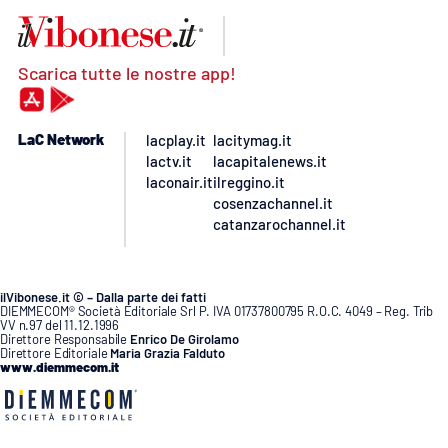
Scarica tutte le nostre app!
LaC Network
lacplay.it
lacitymag.it
lactv.it
lacapitalenews.it
laconair.it
ilreggino.it
cosenzachannel.it
catanzarochannel.it
ilVibonese.it © – Dalla parte dei fatti
DIEMMECOM® Società Editoriale Srl P. IVA 01737800795 R.O.C. 4049 – Reg. Trib
VV n.97 del 11.12.1996
Direttore Responsabile
Enrico De Girolamo
Direttore Editoriale
Maria Grazia Falduto
www.diemmecom.it