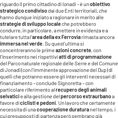
riguardo il primo cittadino di Ionadi – è un
obiettivo
strategico condiviso
dai due Enti territoriali, che
hanno dunque iniziato a ragionare in merito alle
strategie di sviluppo locale
che potrebbero
condurre, in particolare, a mettere in evidenza e a
tutelare tutta l’
area della ex Ferrovia
rimasta ancora
immersa nel verde
. Su quest’ultima si
concentreranno le prime
azioni concrete
, con
l’inserimento nei rispettivi
atti di programmazione
del Parco naturale regionale delle Serre e del Comune
di Jonadi (con l’imminente approvazione del Dup) di
quelli che potranno essere gli interventi necessari di
finanziamento – conclude Signoretta – con
particolare riferimento al
recupero degli animali
selvatici
e alla gestione del
percorso extraurbano
a
favore di
ciclisti e pedoni
. Un lavoro che certamente
necessita di una
cooperazione duratura
nel tempo, i
cui presupposti di partenza però sembrano già