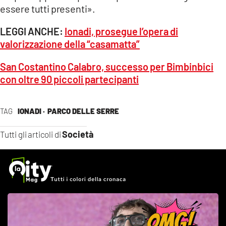
essere tutti presenti».
LEGGI ANCHE:
Ionadi, prosegue l’opera di
valorizzazione della “casamatta”
San Costantino Calabro, successo per Bimbinbici
con oltre 90 piccoli partecipanti
TAG
IONADI ·
PARCO DELLE SERRE
Società
Tutti gli articoli di