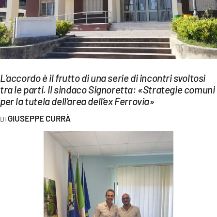
EVENTI
SPORT
Streaming
LAC TV
L’accordo è il frutto di una serie di incontri svoltosi
tra le parti. Il sindaco Signoretta: «Strategie comuni
LAC NETWORK
per la tutela dell’area dell’ex Ferrovia»
LAC ONAIR
GIUSEPPE CURRÀ
LaC
Network
LACPLAY.IT
LACTV.IT
LACONAIR.IT