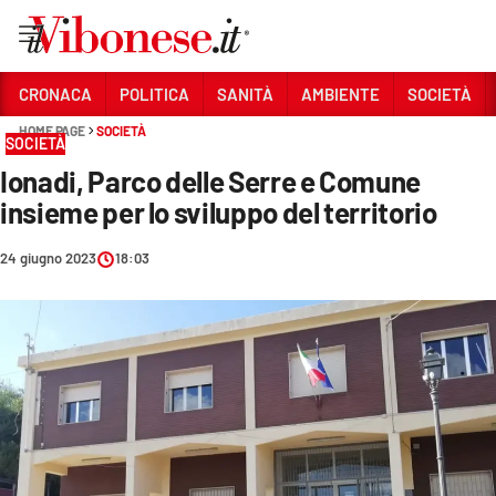
Vai
CRONACA
POLITICA
SANITÀ
AMBIENTE
SOCIETÀ
HOME PAGE
SOCIETÀ
Sezioni
SOCIETÀ
Ionadi, Parco delle Serre e Comune
CRONACA
insieme per lo sviluppo del territorio
POLITICA
24 giugno 2023
18:03
SANITÀ
AMBIENTE
SOCIETÀ
CULTURA
ECONOMIA E LAVORO