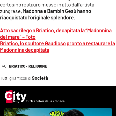
certosino restauro messo in atto dall’artista
zungrese,
Madonna e Bambin Gesù hanno
riacquistato l’originale splendore.
Atto sacrilego a Briatico, decapitata la “Madonnina
del mare” – Foto
Briatico, lo scultore Gaudioso pronto a restaurare la
Madonnina decapitata
TAG
BRIATICO ·
RELIGIONE
Società
Tutti gli articoli di