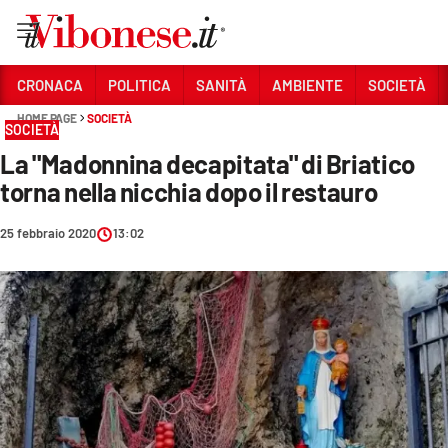
Vai
CRONACA
POLITICA
SANITÀ
AMBIENTE
SOCIETÀ
HOME PAGE
SOCIETÀ
Sezioni
SOCIETÀ
La "Madonnina decapitata" di Briatico
CRONACA
torna nella nicchia dopo il restauro
POLITICA
25 febbraio 2020
13:02
SANITÀ
AMBIENTE
SOCIETÀ
CULTURA
ECONOMIA E LAVORO