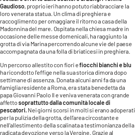
Gaudioso
, proprio ieri hanno potuto riabbracciare la
loro venerata statua. Un clima di preghiera e
raccoglimento per omaggiare il ritorno a casa della
Madonnina del mare. Ospitata nella chiesa madre in
occasione delle messe domenicali, ha raggiunto la
grotta di via Marina percorrendo alcune vie del paese
accompagnata da una folla di briaticesi in preghiera.
Un percorso allestito con fiori e
fiocchi bianchi e blu
ha ricondotto l’effige nella sua storica dimora dopo
settimane di assenza. Donata alcuni anni fa da una
famiglia residente a Roma, era stata benedetta da
papa Giovanni Paolo II e veniva venerata con grande
affetto
soprattutto dalla comunità locale di
pescatori.
Nei giorni scorsi in molti si erano adoperati
per la pulizia della grotta, dell’area circostante e
nell’allestimento della scalinata a testimonianza della
radicata devozione verso la Vergine. Grazie al