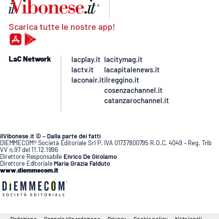
Scarica tutte le nostre app!
LaC Network
lacplay.it
lacitymag.it
lactv.it
lacapitalenews.it
laconair.it
ilreggino.it
cosenzachannel.it
catanzarochannel.it
ilVibonese.it © – Dalla parte dei fatti
DIEMMECOM® Società Editoriale Srl P. IVA 01737800795 R.O.C. 4049 – Reg. Trib
VV n.97 del 11.12.1996
Direttore Responsabile
Enrico De Girolamo
Direttore Editoriale
Maria Grazia Falduto
www.diemmecom.it