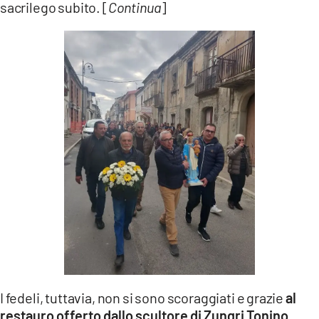
sacrilego subito. [
Continua
]
LACITYMAG.IT
ILREGGINO.IT
COSENZACHANNEL.IT
ILVIBONESE.IT
CATANZAROCHANNEL.IT
LACAPITALENEWS.IT
App
ANDROID
APPLE
I fedeli, tuttavia, non si sono scoraggiati e grazie
al
restauro offerto dallo scultore di Zungri Tonino