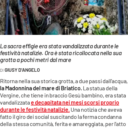
EVENTI
SPORT
Streaming
LAC TV
La sacra effigie era stata vandalizzata durante le
festività natalizie. Ora è stata ricollocata nella sua
LAC NETWORK
grotta a pochi metri dal mare
LAC ONAIR
GIUSY D'ANGELO
Ritorna nella sua storica grotta, a due passi dall’acqua,
LaC
la Madonnina del mare di Briatico.
La statua della
Network
Vergine, che tiene in braccio Gesù bambino, era stata
LACPLAY.IT
vandalizzata
e decapitata nei mesi scorsi proprio
durante le festività natalizie
.
Una notizia che aveva
LACTV.IT
fatto il giro dei social suscitando la ferma condanna
LACONAIR.IT
della stessa comunità, ferita e amareggiata, per l’atto