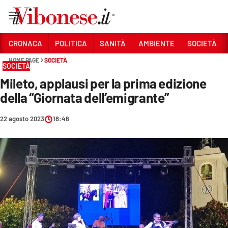
Vai
CRONACA
POLITICA
SANITÀ
AMBIENTE
SOCIETÀ
HOME PAGE
SOCIETÀ
Sezioni
SOCIETÀ
Mileto, applausi per la prima edizione
CRONACA
della “Giornata dell’emigrante”
POLITICA
22 agosto 2023
18:46
SANITÀ
AMBIENTE
SOCIETÀ
CULTURA
ECONOMIA E LAVORO