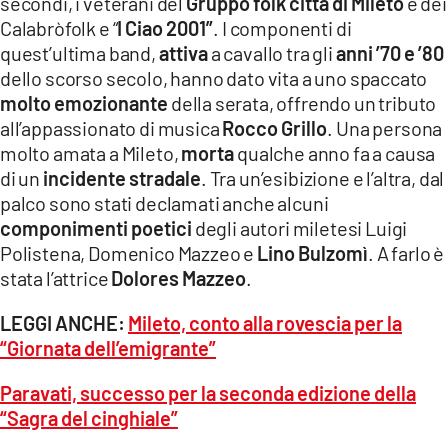
secondi, i veterani del
Gruppo folk città di Mileto
e dei
Calabròfolk e “
I
Ciao 2001”
. I componenti di
quest’ultima band,
attiva
a cavallo tra gli
anni
’70 e ’80
dello scorso secolo, hanno dato vita a uno spaccato
molto
emozionante
della serata, offrendo un tributo
all’appassionato di musica
Rocco Grillo
. Una persona
molto amata a Mileto,
morta
qualche anno fa a causa
di un
incidente stradale
. Tra un’esibizione e l’altra, dal
palco sono stati declamati anche alcuni
componimenti poetici
degli autori miletesi Luigi
Polistena, Domenico Mazzeo e
Lino Bulzomì
. A farlo è
stata l’attrice
Dolores Mazzeo
.
LEGGI ANCHE:
Mileto, conto alla rovescia per la
“Giornata dell’emigrante”
Paravati, successo per la seconda edizione della
“Sagra del cinghiale”