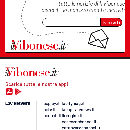
tutte le notizie di
Il Vibonese
lascia il tuo indirizzo email e iscriviti
Iscriviti
Scarica tutte le nostre app!
LaC Network
lacplay.it
lacitymag.it
lactv.it
lacapitalenews.it
laconair.it
ilreggino.it
cosenzachannel.it
catanzarochannel.it