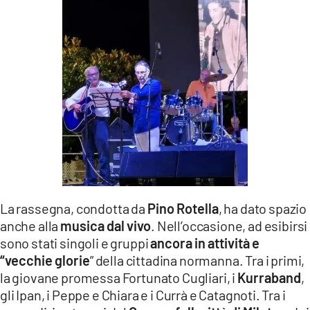
La rassegna, condotta da
Pino Rotella
, ha dato spazio
anche alla
musica dal vivo
. Nell’occasione, ad esibirsi
sono stati singoli e gruppi
ancora in attività e
“vecchie glorie
” della cittadina normanna. Tra i primi,
la giovane promessa Fortunato Cugliari, i
Kurraband
,
gli Ipan, i Peppe e Chiara e i Currà e Catagnoti. Tra i