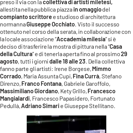
preso il via con la
collettiva di artisti miletesi,
allestita nella pubblica piazza
in omaggio
del
compianto scrittore
e studioso di architettura
normanna
Giuseppe Occhiato
. Visto il successo
ottenuto nel corso della serata, in collaborazione con
la locale associazione “
Accademia milesia
” si è
deciso di trasferire la mostra di pittura nella “
Casa
della Cultura
” e di tenerla aperta fino al prossimo
29
agosto
, tutti i giorni
dalle
18 alle 23
. Della collettiva
fanno parte gli artisti: Irene Borgese,
Mimmo
Corrado
, Maria Assunta Cupi,
Fina Currà
, Stefano
Direnzo,
Franco Fontana
, Gabriele Garoffolo,
Massimiliano Giordano
, Kety Grillo,
Francesco
Mangialardi
, Francesco Papasidero, Fortunato
Pedullà,
Adriano Simari
e Giuseppe Stellitano.