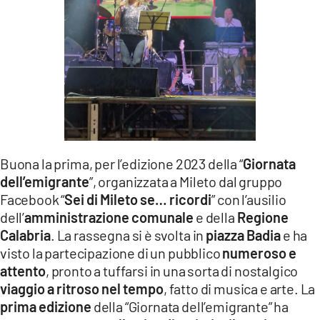
LACITYMAG.IT
ILREGGINO.IT
COSENZACHANNEL.IT
ILVIBONESE.IT
CATANZAROCHANNEL.IT
Buona la prima, per l’edizione 2023 della “
Giornata
LACAPITALENEWS.IT
dell’emigrante
”, organizzata a Mileto dal gruppo
Facebook “
Sei di Mileto se… ricordi
” con l’ausilio
App
dell’
amministrazione comunale
e della
Regione
Calabria
. La rassegna si è svolta in
piazza Badia
e ha
ANDROID
visto la partecipazione di un pubblico
numeroso e
APPLE
attento
, pronto a tuffarsi in una sorta di nostalgico
viaggio a ritroso nel tempo
, fatto di musica e arte. La
prima edizione
della “Giornata dell’emigrante” ha