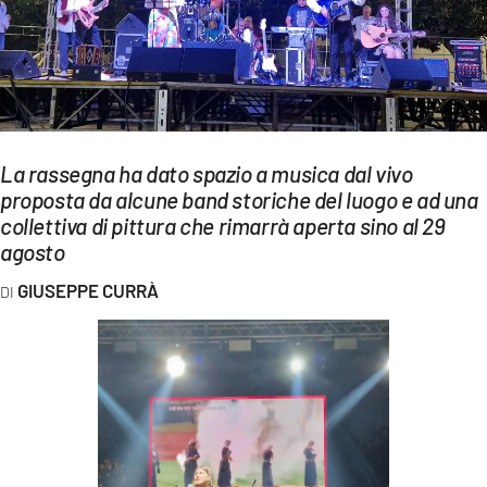
EVENTI
SPORT
Streaming
LAC TV
La rassegna ha dato spazio a musica dal vivo
proposta da alcune band storiche del luogo e ad una
LAC NETWORK
collettiva di pittura che rimarrà aperta sino al 29
agosto
LAC ONAIR
GIUSEPPE CURRÀ
LaC
Network
LACPLAY.IT
LACTV.IT
LACONAIR.IT