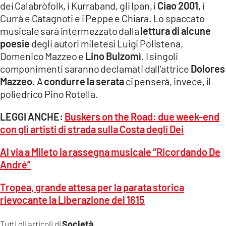
dei Calabròfolk, i Kurraband, gli Ipan, i
Ciao 2001
, i
Currà e Catagnoti e i Peppe e Chiara. Lo spaccato
musicale sarà intermezzato dalla
lettura di alcune
poesie
degli autori miletesi Luigi Polistena,
Domenico Mazzeo e
Lino Bulzomì
. I singoli
componimenti saranno declamati dall’attrice
Dolores
Mazzeo
. A
condurre
la serata
ci penserà, invece, il
poliedrico Pino Rotella.
LEGGI ANCHE:
Buskers on the Road: due week-end
con gli artisti di strada sulla Costa degli Dei
Al via a Mileto la rassegna musicale “Ricordando De
André”
Tropea, grande attesa per la parata storica
rievocante la Liberazione del 1615
Società
Tutti gli articoli di