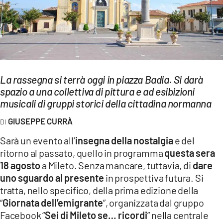
EVENTI
SPORT
Streaming
LAC TV
La rassegna si terrà oggi in piazza Badia. Si darà
spazio a una collettiva di pittura e ad esibizioni
LAC NETWORK
musicali di gruppi storici della cittadina normanna
LAC ONAIR
GIUSEPPE CURRÀ
Sarà un evento all’
insegna della nostalgia
e del
LaC
ritorno al passato, quello in programma
questa sera
Network
18 agosto
a Mileto. Senza mancare, tuttavia, di
dare
LACPLAY.IT
uno sguardo al presente
in prospettiva futura. Si
tratta, nello specifico, della prima edizione della
LACTV.IT
“
Giornata dell’emigrante
”, organizzata dal gruppo
LACONAIR.IT
Facebook “
Sei di Mileto se… ricordi
” nella centrale