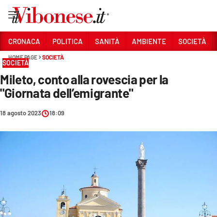
Vai
CRONACA
POLITICA
SANITÀ
AMBIENTE
SOCIETÀ
HOME PAGE
SOCIETÀ
Sezioni
SOCIETÀ
Mileto, conto alla rovescia per la
CRONACA
"Giornata dell’emigrante"
POLITICA
18 agosto 2023
18:09
SANITÀ
AMBIENTE
SOCIETÀ
CULTURA
ECONOMIA E LAVORO