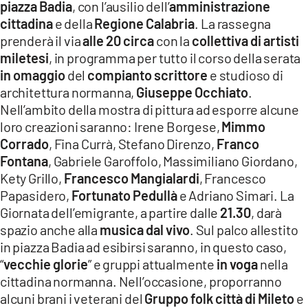
piazza Badia
, con l’ausilio dell’
amministrazione
LACITYMAG.IT
cittadina
e della
Regione Calabria
. La rassegna
prenderà il via
alle 20 circa
con la
collettiva di artisti
ILREGGINO.IT
miletesi
, in programma per tutto il corso della serata
in omaggio
del
compianto scrittore
e studioso di
COSENZACHANNEL.IT
architettura normanna,
Giuseppe Occhiato
.
ILVIBONESE.IT
Nell’ambito della mostra di pittura ad esporre alcune
loro creazioni saranno: Irene Borgese,
Mimmo
CATANZAROCHANNEL.IT
Corrado
, Fina Currà, Stefano Direnzo,
Franco
Fontana
, Gabriele Garoffolo, Massimiliano Giordano,
LACAPITALENEWS.IT
Kety Grillo,
Francesco Mangialardi
, Francesco
Papasidero,
Fortunato Pedullà
e Adriano Simari. La
App
Giornata dell’emigrante, a partire dalle
21.30
, darà
spazio anche alla
musica dal vivo
. Sul palco allestito
ANDROID
in piazza Badia ad esibirsi saranno, in questo caso,
APPLE
“
vecchie glorie
” e gruppi attualmente
in voga
nella
cittadina normanna. Nell’occasione, proporranno
alcuni brani i veterani del
Gruppo folk città di Mileto
e