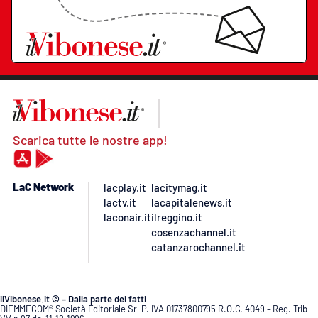
Scarica tutte le nostre app!
LaC Network
lacplay.it
lacitymag.it
lactv.it
lacapitalenews.it
laconair.it
ilreggino.it
cosenzachannel.it
catanzarochannel.it
ilVibonese.it © – Dalla parte dei fatti
DIEMMECOM® Società Editoriale Srl P. IVA 01737800795 R.O.C. 4049 – Reg. Trib