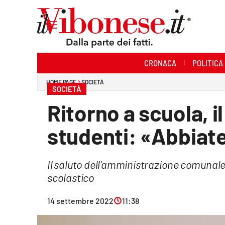
Sezioni
CRONACA
POLITICA
Cronaca
HOME PAGE
SOCIETÀ
SOCIETÀ
Politica
Ritorno a scuola, il
Sanità
studenti: «Abbiat
Ambiente
Il saluto dell'amministrazione comunale 
Società
scolastico
Cultura
14 settembre 2022
11:38
Economia e Lavoro