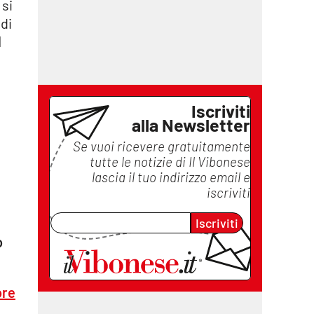
 si
 di
l
Iscriviti
alla Newsletter
Se vuoi ricevere gratuitamente
tutte le notizie di
Il Vibonese
lascia il tuo indirizzo email e
iscriviti
Iscriviti
o
ore