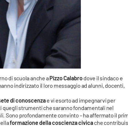
rno di scuola anche a
Pizzo Calabro
dove il sindaco e
nno indirizzato il loro messaggio ad alunni, docenti,
sete di conoscenza
e vi esorto ad impegnarvi per
i quegli strumenti che saranno fondamentali nel
ideali. Sono profondamente convinto – ha affermato il pri
della
formazione della coscienza civica
che contribui