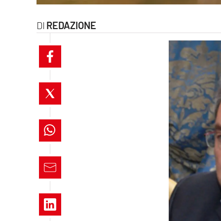
laconair.it
REDAZIONE
lacitymag.it
ilreggino.it
cosenzachannel.it
ilvibonese.it
catanzarochannel.it
lacapitalenews.it
App
Android