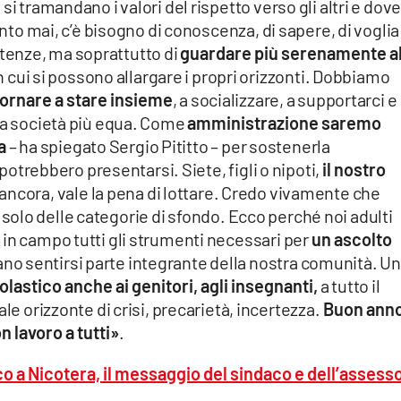
i tramandano i valori del rispetto verso gli altri e dove
anto mai, c’è bisogno di conoscenza, di sapere, di voglia
enze, ma soprattutto di
guardare più serenamente a
in cui si possono allargare i propri orizzonti. Dobbiamo
tornare a stare insieme
, a socializzare, a supportarci e
una società più equa. Come
amministrazione saremo
a
– ha spiegato Sergio Pititto – per sostenerla
 potrebbero presentarsi. Siete, figli o nipoti,
il nostro
i, ancora, vale la pena di lottare. Credo vivamente che
solo delle categorie di sfondo. Ecco perché noi adulti
in campo tutti gli strumenti necessari per
un ascolto
sano sentirsi parte integrante della nostra comunità. Un
lastico anche ai genitori, agli insegnanti,
a tutto il
ale orizzonte di crisi, precarietà, incertezza.
Buon ann
n lavoro a tutti»
.
co a Nicotera, il messaggio del sindaco e dell’assess