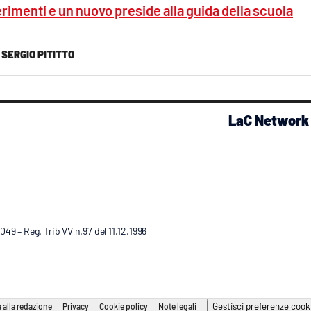
erimenti e un nuovo preside alla guida della scuola
SERGIO PITITTO
LaC Network
9 – Reg. Trib VV n.97 del 11.12.1996
Gestisci preferenze cook
 alla redazione
Privacy
Cookie policy
Note legali