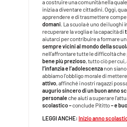
a costruire una comunità nella quale s
inizia a diventare cittadini. Oggi, qu
apprendere e di trasmettere compet
domani
. La scuola è uno dei luoghi 
recuperare la voglia e la capacità di
aiutarci per contribuire a formare 
sempre vicini al mondo della scuol
nell’affrontare tutte le difficoltà che
bene più prezioso
, tutto ciò per cu
l’infanzia e l’adolescenza
non siano 
abbiamo l’obbligo morale di mettere 
attivo
, affinché i nostri ragazzi pos
augurio sincero di un buon anno sco
personale
che aiuti a superare l’attu
scolastico –
conclude Pititto
– e buo
LEGGI ANCHE:
Inizio anno scolasti