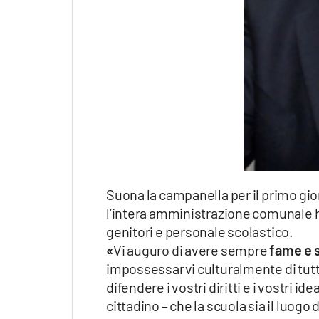
Apple
Vai
Suona la campanella per il primo gio
l’intera amministrazione comunale ha
genitori e personale scolastico.
«
Vi auguro di avere sempre
fame e 
impossessarvi culturalmente di tutt
difendere i vostri diritti e i vostri 
cittadino – che la scuola sia il luogo 