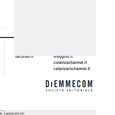
lacplay.it
lacitymag.it
lactv.it
lacapitalenews.it
laconair.it
ilreggino.it
cosenzachannel.it
catanzarochannel.it
ie
Lavora con noi