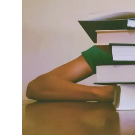
Eventi
Sport
Streaming
LaC TV
Lac Network
LaC OnAir
LaC
Network
lacplay.it
lactv.it