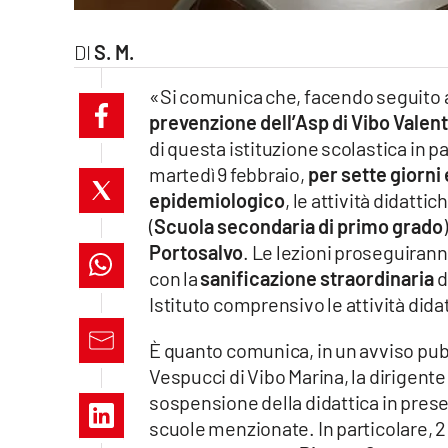
laconair.it
S. M.
lacitymag.it
«Si comunica che, facendo seguito a
prevenzione dell’Asp di Vibo Valent
ilreggino.it
di questa istituzione scolastica in p
cosenzachannel.it
martedì 9 febbraio,
per sette giorn
epidemiologico
, le attività didatti
ilvibonese.it
(
Scuola secondaria di primo grado
Portosalvo
. Le lezioni proseguirann
catanzarochannel.it
con la
sanificazione straordinaria
d
Istituto comprensivo le attività did
lacapitalenews.it
È quanto comunica, in un avviso pub
Vespucci di Vibo Marina, la dirigent
App
sospensione della didattica in prese
Android
scuole menzionate. In particolare, 2