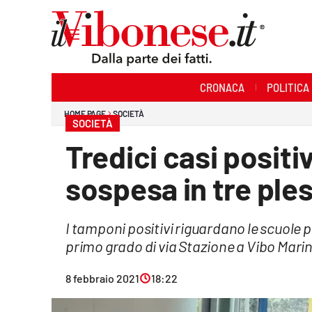
Sezioni
CRONACA
POLITICA
Cronaca
HOME PAGE
SOCIETÀ
SOCIETÀ
Politica
Tredici casi positi
Sanità
sospesa in tre ple
Ambiente
I tamponi positivi riguardano le scuole p
Società
primo grado di via Stazione a Vibo Mari
Cultura
8 febbraio 2021
18:22
Economia e Lavoro