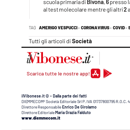
scuola primaria di
Bivona
,
6
presso l
Apple
al test molecolare mentre gli altri
2
a
TAG
AMERIGO VESPUCCI ·
CORONAVIRUS ·
COVID ·
Vai
Tutti gli articoli di
Società
Scarica tutte le nostre app!
ilVibonese.it © – Dalla parte dei fatti
DIEMMECOM® Società Editoriale Srl P. IVA 01737800795 R.O.C. 404
Direttore Responsabile
Enrico De Girolamo
Direttore Editoriale
Maria Grazia Falduto
www.diemmecom.it