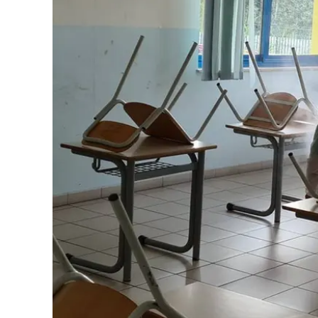
Eventi
Sport
Streaming
LaC TV
Lac Network
LaC OnAir
LaC
Network
lacplay.it
lactv.it