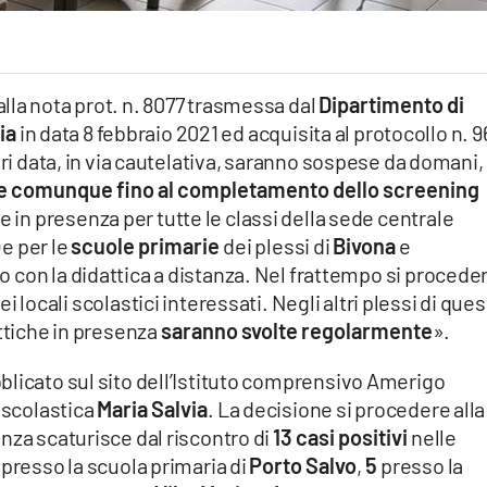
lla nota prot. n. 8077 trasmessa dal
Dipartimento di
ia
in data 8 febbraio 2021 ed acquisita al protocollo n. 9
ari data, in via cautelativa, saranno sospese da domani,
i e comunque fino al completamento dello screening
che in presenza per tutte le classi della sede centrale
) e per le
scuole primarie
dei plessi di
Bivona
e
o con la didattica a distanza. Nel frattempo si procede
ei locali scolastici interessati. Negli altri plessi di que
attiche in presenza
saranno svolte regolarmente
».
blicato sul sito dell’Istituto comprensivo Amerigo
e scolastica
Maria Salvia
. La decisione si procedere alla
nza scaturisce dal riscontro di
13 casi positivi
nelle
 presso la scuola primaria di
Porto Salvo
,
5
presso la