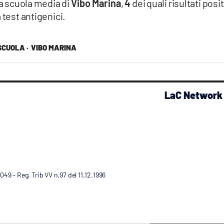
a scuola media di
Vibo Marina
,
4
dei quali risultati posit
 test antigenici.
SCUOLA ·
VIBO MARINA
LaC Network
9 – Reg. Trib VV n.97 del 11.12.1996