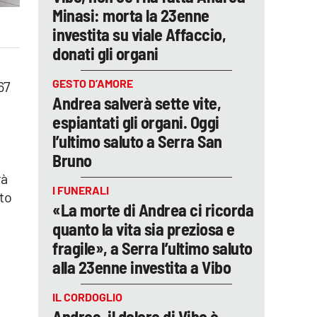
Minasi: morta la 23enne
investita su viale Affaccio,
donati gli organi
GESTO D’AMORE
67
Andrea salverà sette vite,
espiantati gli organi. Oggi
l’ultimo saluto a Serra San
Bruno
rà
I FUNERALI
sto
«La morte di Andrea ci ricorda
quanto la vita sia preziosa e
fragile», a Serra l’ultimo saluto
alla 23enne investita a Vibo
IL CORDOGLIO
Andrea, il dolore di Vibo è