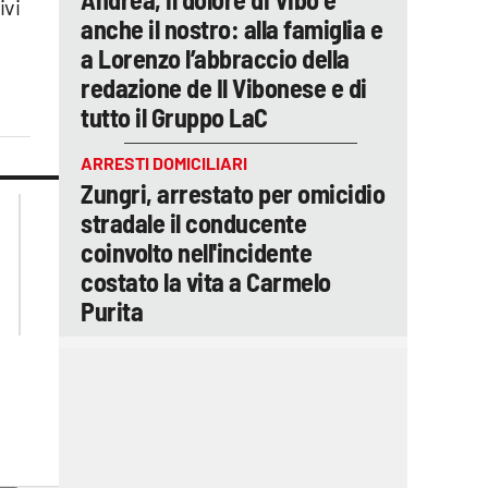
ivi
anche il nostro: alla famiglia e
a Lorenzo l’abbraccio della
redazione de Il Vibonese e di
tutto il Gruppo LaC
ARRESTI DOMICILIARI
Zungri, arrestato per omicidio
lacplay.it
lacitymag.it
stradale il conducente
lactv.it
lacapitalenews.it
coinvolto nell'incidente
laconair.it
ilreggino.it
costato la vita a Carmelo
cosenzachannel.it
Purita
catanzarochannel.it