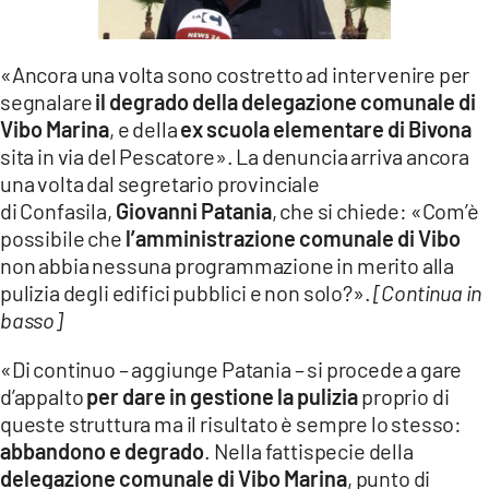
LACITYMAG.IT
«Ancora una volta sono costretto ad intervenire per
ILREGGINO.IT
segnalare
il degrado della delegazione comunale di
COSENZACHANNEL.IT
Vibo Marina
, e della
ex scuola elementare di Bivona
sita in via del Pescatore». La denuncia arriva ancora
ILVIBONESE.IT
una volta dal segretario provinciale
di Confasila,
Giovanni Patania
, che si chiede: «Com’è
CATANZAROCHANNEL.IT
possibile che
l’amministrazione comunale di Vibo
LACAPITALENEWS.IT
non abbia nessuna programmazione in merito alla
pulizia degli edifici pubblici e non solo?».
[Continua in
basso]
App
ANDROID
«Di continuo – aggiunge Patania – si procede a gare
d’appalto
per dare in gestione la pulizia
proprio di
APPLE
queste struttura ma il risultato è sempre lo stesso:
abbandono e degrado
. Nella fattispecie della
delegazione comunale di Vibo Marina
, punto di