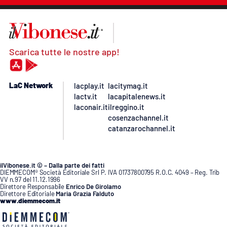
Scarica tutte le nostre app!
LaC Network
lacplay.it
lacitymag.it
lactv.it
lacapitalenews.it
laconair.it
ilreggino.it
cosenzachannel.it
catanzarochannel.it
ilVibonese.it © – Dalla parte dei fatti
DIEMMECOM® Società Editoriale Srl P. IVA 01737800795 R.O.C. 4049 – Reg. Trib
VV n.97 del 11.12.1996
Direttore Responsabile
Enrico De Girolamo
Direttore Editoriale
Maria Grazia Falduto
www.diemmecom.it