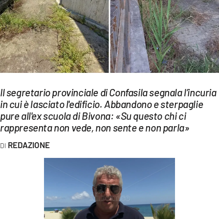
EVENTI
SPORT
Streaming
LAC TV
Il segretario provinciale di Confasila segnala l’incuria
LAC NETWORK
in cui è lasciato l'edificio. Abbandono e sterpaglie
pure all'ex scuola di Bivona: «Su questo chi ci
LAC ONAIR
rappresenta non vede, non sente e non parla»
LaC
REDAZIONE
Network
LACPLAY.IT
LACTV.IT
LACONAIR.IT