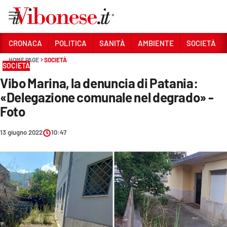
Vai
CRONACA
POLITICA
SANITÀ
AMBIENTE
SOCIETÀ
HOME PAGE
SOCIETÀ
Sezioni
SOCIETÀ
Vibo Marina, la denuncia di Patania:
CRONACA
«Delegazione comunale nel degrado» -
POLITICA
Foto
SANITÀ
13 giugno 2022
10:47
AMBIENTE
SOCIETÀ
CULTURA
ECONOMIA E LAVORO