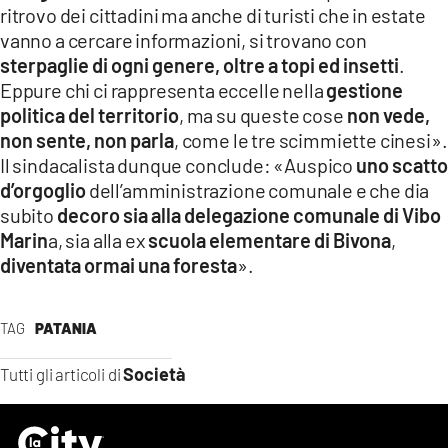
ritrovo dei cittadini ma anche di turisti che in estate
vanno a cercare informazioni, si trovano con
sterpaglie di ogni genere, oltre a topi ed insetti
.
Eppure chi ci rappresenta eccelle nella
gestione
politica del territorio
, ma su queste cose
non vede,
non sente, non parla
, come le tre scimmiette cinesi».
Il sindacalista dunque conclude: «Auspico
uno scatto
d’orgoglio
dell’amministrazione comunale e che dia
subito
decoro sia alla delegazione comunale di Vibo
Marin
a, sia alla ex
scuola elementare di Bivona
,
diventata ormai una foresta
».
TAG
PATANIA
Società
Tutti gli articoli di