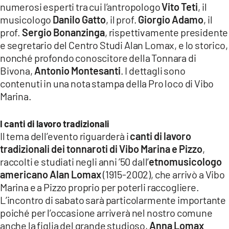
numerosi esperti tra cui l’antropologo
Vito Teti
, il
LACITYMAG.IT
musicologo
Danilo Gatto
, il prof.
Giorgio Adamo
, il
prof.
Sergio Bonanzinga
, rispettivamente presidente
ILREGGINO.IT
e segretario del Centro Studi Alan Lomax, e lo storico,
nonché profondo conoscitore della Tonnara di
COSENZACHANNEL.IT
Bivona,
Antonio Montesanti
. I dettagli sono
ILVIBONESE.IT
contenuti in una nota stampa della Pro loco di Vibo
Marina.
CATANZAROCHANNEL.IT
LACAPITALENEWS.IT
I canti di lavoro tradizionali
Il tema dell’evento riguarderà i
canti di lavoro
tradizionali dei tonnaroti di Vibo Marina e Pizzo
,
App
raccolti e studiati negli anni ’50 dall’
etnomusicologo
ANDROID
americano Alan Lomax
(1915-2002), che arrivò a Vibo
Marina e a Pizzo proprio per poterli raccogliere.
APPLE
L’incontro di sabato sarà particolarmente importante
poiché per l’occasione arriverà nel nostro comune
anche la figlia del grande studioso,
Anna Lomax