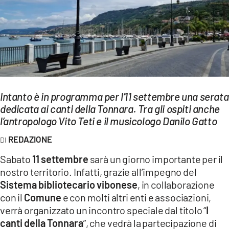
EVENTI
SPORT
Streaming
LAC TV
Intanto è in programma per l’11 settembre una serata
LAC NETWORK
dedicata ai canti della Tonnara. Tra gli ospiti anche
l’antropologo Vito Teti e il musicologo Danilo Gatto
LAC ONAIR
REDAZIONE
LaC
Sabato
11 settembre
sarà un giorno importante per il
Network
nostro territorio. Infatti, grazie all’impegno del
LACPLAY.IT
Sistema bibliotecario vibonese
, in collaborazione
con il
Comune
e con molti altri enti e associazioni,
LACTV.IT
verrà organizzato un incontro speciale dal titolo “
I
LACONAIR.IT
canti della Tonnara
”, che vedrà la partecipazione di