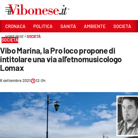
Vai
CRONACA
POLITICA
SANITÀ
AMBIENTE
SOCIETÀ
HOME PAGE
SOCIETÀ
Sezioni
SOCIETÀ
Vibo Marina, la Pro loco propone di
CRONACA
intitolare una via all’etnomusicologo
POLITICA
Lomax
SANITÀ
8 settembre 2021
12:04
AMBIENTE
SOCIETÀ
CULTURA
ECONOMIA E LAVORO