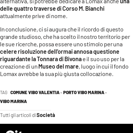
alternativa, si potrebbe dedicare a Lomax anche
una
delle quattro traverse di Corso M. Bianchi
attualmente prive di nome.
In conclusione, ci si augura che il ricordo di questo
grande studioso, che ha scelto il nostro territorio per
le sue ricerche, possa essere uno stimolo per una
celere risoluzione dell’ormai annosa questione
riguardante la Tonnara di Bivona
e il suo uso per la
creazione di un
Museo del mare
, luogo in cui il fondo
Lomax avrebbe la sua più giusta collocazione.
TAG
COMUNE VIBO VALENTIA ·
PORTO VIBO MARINA ·
VIBO MARINA
Società
Tutti gli articoli di