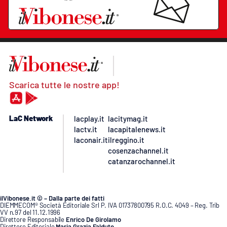
Scarica tutte le nostre app!
LaC Network
lacplay.it
lacitymag.it
lactv.it
lacapitalenews.it
laconair.it
ilreggino.it
cosenzachannel.it
catanzarochannel.it
ilVibonese.it © – Dalla parte dei fatti
DIEMMECOM® Società Editoriale Srl P. IVA 01737800795 R.O.C. 4049 – Reg. Trib
VV n.97 del 11.12.1996
Direttore Responsabile
Enrico De Girolamo
Direttore Editoriale
Maria Grazia Falduto