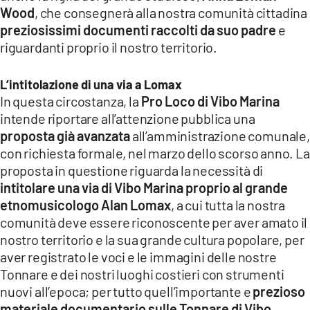
Wood
, che consegnerà alla nostra comunità cittadina
preziosissimi documenti raccolti da suo padre
e
riguardanti proprio il nostro territorio.
L’intitolazione di una via a Lomax
In questa circostanza, la
Pro Loco di Vibo Marina
intende riportare all’attenzione pubblica una
proposta già avanzata
all’amministrazione comunale,
con richiesta formale, nel marzo dello scorso anno. La
proposta in questione riguarda la necessità di
intitolare una via di Vibo Marina proprio al grande
etnomusicologo Alan Lomax
, a cui tutta la nostra
comunità deve essere riconoscente per aver amato il
nostro territorio e la sua grande cultura popolare, per
aver registrato le voci e le immagini delle nostre
Tonnare e dei nostri luoghi costieri con strumenti
nuovi all’epoca; per tutto quell’importante e
prezioso
materiale documentario sulle Tonnare di Vibo