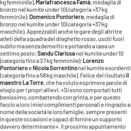
kg femminile),
Mariafrancesca Famà
, medaglia di
bronzo nel kumite under 10 (categoria +37 kg
femminile);
Domenico Pontoriero
, medaglia di
bronzo nel kumite under 10 (categoria +37 kg
maschile). Apprezzabili anche le gare degli altri tre
atleti della squadra del draghetto rosso, usciti fuori
subito ma senza demerito e portando a casa un
settimo posto:
Sandu Clarissa
nel kumite under 10
(categoria fino a 27 kg femminile);
Lorenzo
Pontoriero
e
Nicola Sorrentino
nel kumite esordienti
(categoria fino a 58 kg maschile). Felice del risultato
il
maestro La Torre
, che ha voluto esprimere parole di
elogio per i propri allievi: «Si sono comportati tutti
benissimo, combattendo con grinta, e per questo
faccio a loro i miei complimenti personali e ringrazio a
nome della società le loro famiglie, sempre presenti
in queste occasioni e capaci di fornire un supporto
davvero determinante». Il prossimo appuntamento