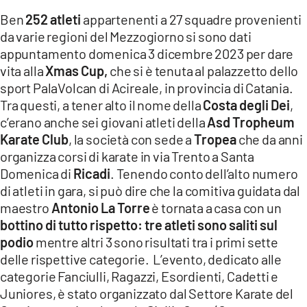
LACITYMAG.IT
Ben
252 atleti
appartenenti a 27 squadre provenienti
da varie regioni del Mezzogiorno si sono dati
ILREGGINO.IT
appuntamento domenica 3 dicembre 2023 per dare
vita alla
Xmas Cup,
che si è tenuta al palazzetto dello
COSENZACHANNEL.IT
sport PalaVolcan di Acireale, in provincia di Catania.
Tra questi, a tener alto il nome della
Costa degli Dei
,
ILVIBONESE.IT
c’erano anche sei giovani atleti della
Asd Tropheum
CATANZAROCHANNEL.IT
Karate Club
, la società con sede a
Tropea
che da anni
organizza corsi di karate in via Trento a Santa
LACAPITALENEWS.IT
Domenica di
Ricadi
. Tenendo conto dell’alto numero
di atleti in gara, si può dire che la comitiva guidata dal
App
maestro
Antonio La Torre
è tornata a casa con un
bottino di tutto rispetto:
tre atleti sono saliti sul
ANDROID
podio
mentre altri 3 sono risultati tra i primi sette
delle rispettive categorie. L’evento, dedicato alle
APPLE
categorie Fanciulli, Ragazzi, Esordienti, Cadetti e
Juniores, è stato organizzato dal Settore Karate del