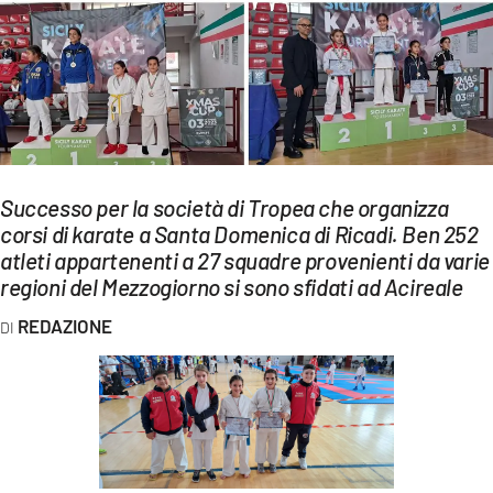
EVENTI
SPORT
Streaming
LAC TV
Successo per la società di Tropea che organizza
LAC NETWORK
corsi di karate a Santa Domenica di Ricadi. Ben 252
atleti appartenenti a 27 squadre provenienti da varie
LAC ONAIR
regioni del Mezzogiorno si sono sfidati ad Acireale
LaC
REDAZIONE
Network
LACPLAY.IT
LACTV.IT
LACONAIR.IT