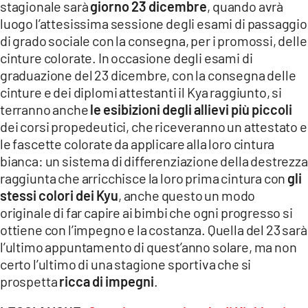
stagionale sarà
giorno 23 dicembre
, quando avrà
luogo l’attesissima sessione degli esami di passaggio
di grado sociale con la consegna, per i promossi, delle
cinture colorate. In occasione degli esami di
graduazione del 23 dicembre, con la consegna delle
cinture e dei diplomi attestanti il Kya raggiunto, si
terranno anche
le esibizioni degli allievi più piccoli
dei corsi propedeutici, che riceveranno un attestato e
le fascette colorate da applicare alla loro cintura
bianca: un sistema di differenziazione della destrezza
raggiunta che arricchisce la loro prima cintura con
gli
stessi colori dei Kyu
, anche questo un modo
originale di far capire ai bimbi che ogni progresso si
ottiene con l’impegno e la costanza. Quella del 23 sarà
l’ultimo appuntamento di quest’anno solare, ma non
certo l’ultimo di una stagione sportiva che si
prospetta
ricca di impegni
.