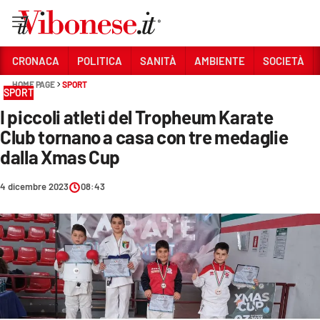
Vai
CRONACA
POLITICA
SANITÀ
AMBIENTE
SOCIETÀ
HOME PAGE
SPORT
Sezioni
SPORT
I piccoli atleti del Tropheum Karate
CRONACA
Club tornano a casa con tre medaglie
POLITICA
dalla Xmas Cup
SANITÀ
4 dicembre 2023
08:43
AMBIENTE
SOCIETÀ
CULTURA
ECONOMIA E LAVORO