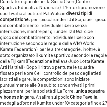
Comitato regionale per la Sicilia Csen (Centro
Sportivo Educativo Nazionale). L’Ente di promozione
sportiva ha allestito il PalaVolcan
diversi tipi di
competizione
: per i piccoli under 10 il Gci, cioè il gioco
del combattimento individuale libero senza
interruzione, mentre per gli under 12 il Gcl, cioè il
gioco del combattimento individuale libero con
interruzione secondo le regole della Wkf (World
Karate Federation); per le altre categorie, inoltre, è
stato organizzato il kumite sportivo secondo le regole
della Fijlkam (Federazione Italiana Judo Lotta Karate
Arti Marziali). Dopo il ritrovo per tutte le squadre
fissato per le ore 8 e il controllo del peso degli atleti
iscritti alle gare, le competizioni sono iniziate
puntualmente alle 9 e subito sono arrivati i primi
piazzamenti per la società di La Torre
, unica squadra
vibonese in gara
. A salire sul podio
Chloe Tavella
,
medaglia d’oro nel kumite under 10 (categoria fino a 27