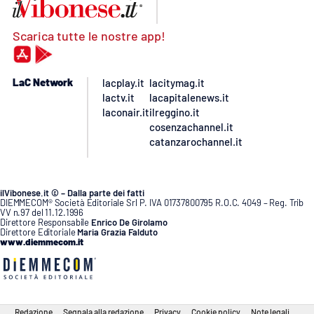
Scarica tutte le nostre app!
LaC Network
lacplay.it
lacitymag.it
lactv.it
lacapitalenews.it
laconair.it
ilreggino.it
cosenzachannel.it
catanzarochannel.it
ilVibonese.it © – Dalla parte dei fatti
DIEMMECOM® Società Editoriale Srl P. IVA 01737800795 R.O.C. 4049 – Reg. Trib
VV n.97 del 11.12.1996
Direttore Responsabile
Enrico De Girolamo
Direttore Editoriale
Maria Grazia Falduto
www.diemmecom.it
Redazione
Segnala alla redazione
Privacy
Cookie policy
Note legali