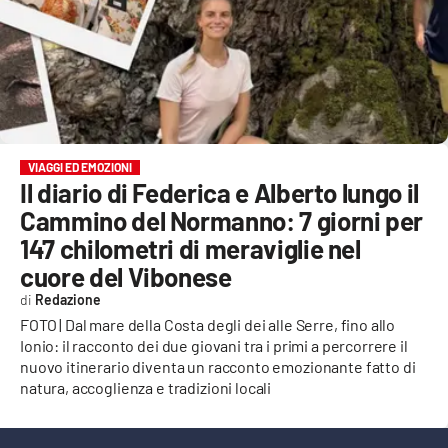
EVENTI
SPORT
Streaming
LAC TV
VIAGGI ED EMOZIONI
Il diario di Federica e Alberto lungo il
LAC NETWORK
Cammino del Normanno: 7 giorni per
LAC ONAIR
147 chilometri di meraviglie nel
cuore del Vibonese
LaC
Redazione
Network
FOTO | Dal mare della Costa degli dei alle Serre, fino allo
LACPLAY.IT
Ionio: il racconto dei due giovani tra i primi a percorrere il
nuovo itinerario diventa un racconto emozionante fatto di
LACTV.IT
natura, accoglienza e tradizioni locali
LACONAIR.IT