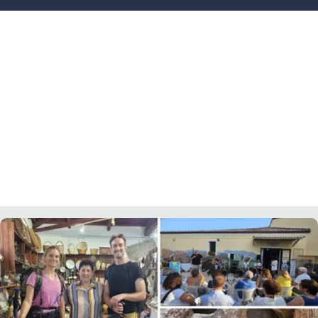
LACITYMAG.IT
ILREGGINO.IT
COSENZACHANNEL.IT
ILVIBONESE.IT
CATANZAROCHANNEL.IT
LACAPITALENEWS.IT
App
ANDROID
APPLE