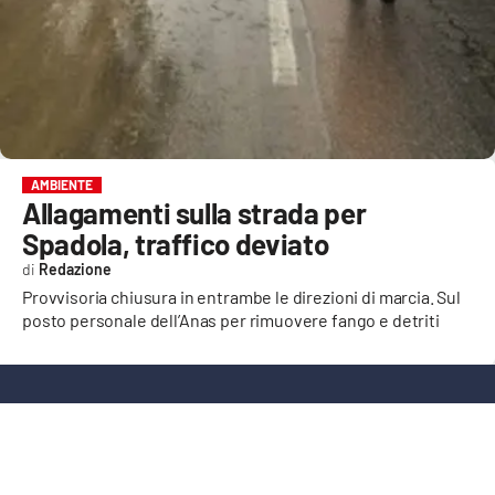
EVENTI
SPORT
Streaming
LAC TV
AMBIENTE
Allagamenti sulla strada per
LAC NETWORK
Spadola, traffico deviato
LAC ONAIR
Redazione
Provvisoria chiusura in entrambe le direzioni di marcia. Sul
posto personale dell’Anas per rimuovere fango e detriti
LaC
Network
LACPLAY.IT
LACTV.IT
LACONAIR.IT