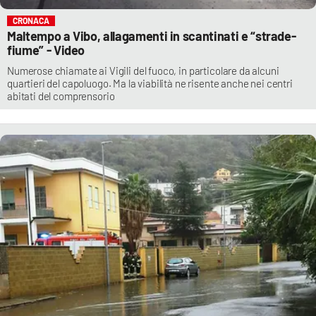
CRONACA
Maltempo a Vibo, allagamenti in scantinati e “strade-
fiume” - Video
Numerose chiamate ai Vigili del fuoco, in particolare da alcuni
quartieri del capoluogo. Ma la viabilità ne risente anche nei centri
abitati del comprensorio