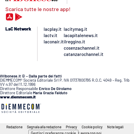
Scarica tutte le nostre app!
LaC Network
lacplay.it
lacitymag.it
lactv.it
lacapitalenews.it
laconair.it
ilreggino.it
cosenzachannel.it
catanzarochannel.it
ilVibonese.it © – Dalla parte dei fatti
DIEMMECOM® Società Editoriale Srl P. IVA 01737800795 R.O.C. 4049 – Reg. Trib
VV n.97 del 11.12.1996
Direttore Responsabile
Enrico De Girolamo
Direttore Editoriale
Maria Grazia Falduto
www.diemmecom.it
Redazione
Segnala alla redazione
Privacy
Cookie policy
Note legali
Gestisci preferenze cookie
Lavora con noi