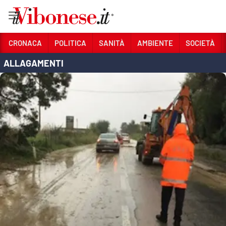
Vai
CRONACA
POLITICA
SANITÀ
AMBIENTE
SOCIETÀ
ALLAGAMENTI
Sezioni
CRONACA
POLITICA
SANITÀ
AMBIENTE
SOCIETÀ
CULTURA
ECONOMIA E LAVORO