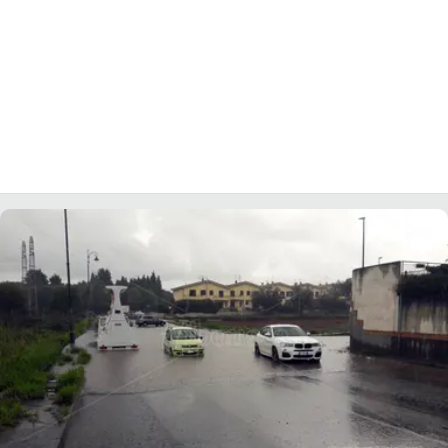
LACITYMAG.IT
ILREGGINO.IT
COSENZACHANNEL.IT
ILVIBONESE.IT
CATANZAROCHANNEL.IT
LACAPITALENEWS.IT
App
ANDROID
APPLE