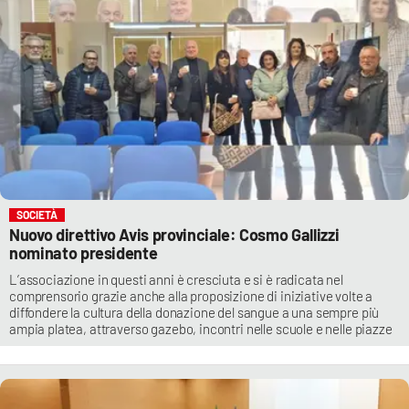
LACITYMAG.IT
ILREGGINO.IT
COSENZACHANNEL.IT
ILVIBONESE.IT
CATANZAROCHANNEL.IT
SOCIETÀ
LACAPITALENEWS.IT
Nuovo direttivo Avis provinciale: Cosmo Gallizzi
nominato presidente
App
L’associazione in questi anni è cresciuta e si è radicata nel
comprensorio grazie anche alla proposizione di iniziative volte a
ANDROID
diffondere la cultura della donazione del sangue a una sempre più
ampia platea, attraverso gazebo, incontri nelle scuole e nelle piazze
APPLE