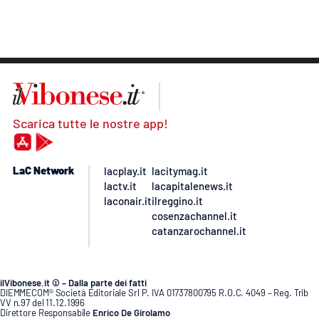
Scarica tutte le nostre app!
LaC Network
lacplay.it
lacitymag.it
lactv.it
lacapitalenews.it
laconair.it
ilreggino.it
cosenzachannel.it
catanzarochannel.it
ilVibonese.it © – Dalla parte dei fatti
DIEMMECOM® Società Editoriale Srl P. IVA 01737800795 R.O.C. 4049 – Reg. Trib
VV n.97 del 11.12.1996
Direttore Responsabile
Enrico De Girolamo