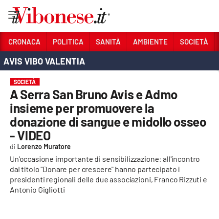
Vai
CRONACA
POLITICA
SANITÀ
AMBIENTE
SOCIETÀ
AVIS VIBO VALENTIA
Sezioni
CRONACA
SOCIETÀ
A Serra San Bruno Avis e Admo
POLITICA
insieme per promuovere la
donazione di sangue e midollo osseo
SANITÀ
- VIDEO
AMBIENTE
Lorenzo Muratore
Un'occasione importante di sensibilizzazione: all'incontro
SOCIETÀ
dal titolo "Donare per crescere" hanno partecipato i
presidenti regionali delle due associazioni, Franco Rizzuti e
CULTURA
Antonio Gigliotti
ECONOMIA E LAVORO