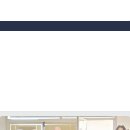
EVENTI
SPORT
Streaming
LAC TV
LAC NETWORK
LAC ONAIR
LaC
Network
LACPLAY.IT
LACTV.IT
LACONAIR.IT