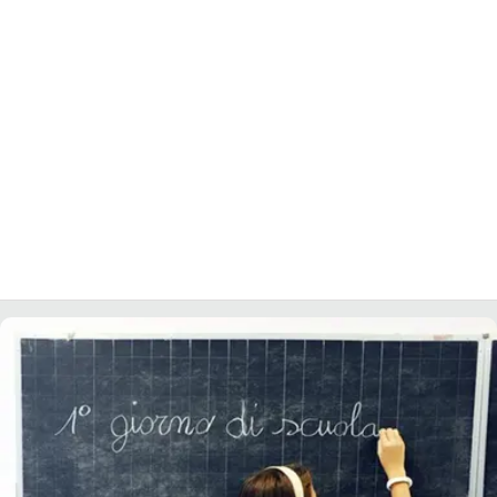
LACITYMAG.IT
ILREGGINO.IT
COSENZACHANNEL.IT
ILVIBONESE.IT
CATANZAROCHANNEL.IT
LACAPITALENEWS.IT
App
ANDROID
APPLE