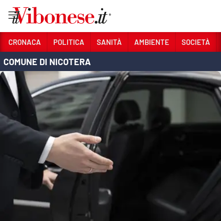
Vai
CRONACA
POLITICA
SANITÀ
AMBIENTE
SOCIETÀ
COMUNE DI NICOTERA
Sezioni
CRONACA
POLITICA
SANITÀ
AMBIENTE
SOCIETÀ
CULTURA
ECONOMIA E LAVORO