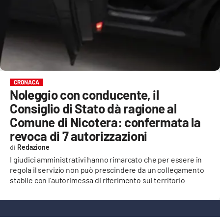
EVENTI
SPORT
Streaming
LAC TV
CRONACA
Noleggio con conducente, il
LAC NETWORK
Consiglio di Stato dà ragione al
LAC ONAIR
Comune di Nicotera: confermata la
revoca di 7 autorizzazioni
LaC
Redazione
Network
I giudici amministrativi hanno rimarcato che per essere in
LACPLAY.IT
regola il servizio non può prescindere da un collegamento
stabile con l'autorimessa di riferimento sul territorio
LACTV.IT
LACONAIR.IT