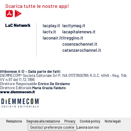
Scarica tutte le nostre app!
LaC Network
lacplay.it
lacitymag.it
lactv.it
lacapitalenews.it
laconair.it
ilreggino.it
cosenzachannel.it
catanzarochannel.it
ilVibonese.it © – Dalla parte dei fatti
DIEMMECOM® Società Editoriale Srl P. IVA 01737800795 R.O.C. 4049 – Reg. Trib
VV n.97 del 11.12.1996
Direttore Responsabile
Enrico De Girolamo
Direttore Editoriale
Maria Grazia Falduto
www.diemmecom.it
Redazione
Segnala alla redazione
Privacy
Cookie policy
Note legali
Gestisci preferenze cookie
Lavora con noi