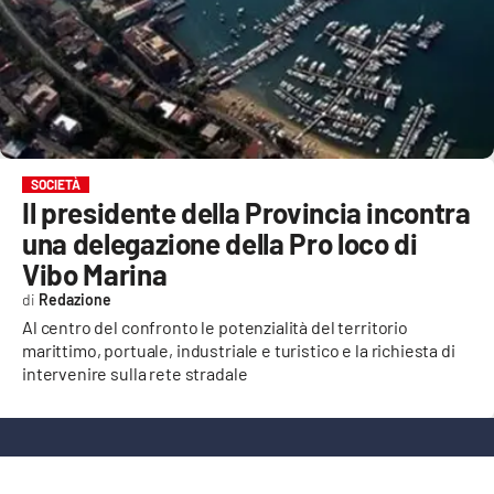
EVENTI
SPORT
Streaming
LAC TV
SOCIETÀ
Il presidente della Provincia incontra
LAC NETWORK
una delegazione della Pro loco di
LAC ONAIR
Vibo Marina
Redazione
LaC
Al centro del confronto le potenzialità del territorio
Network
marittimo, portuale, industriale e turistico e la richiesta di
intervenire sulla rete stradale
LACPLAY.IT
LACTV.IT
LACONAIR.IT