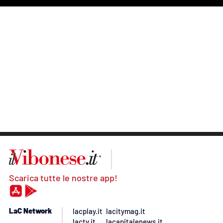
Scarica tutte le nostre app!
LaC Network
lacplay.it
lacitymag.it
lactv.it
lacapitalenews.it