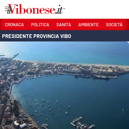
Vai
CRONACA
POLITICA
SANITÀ
AMBIENTE
SOCIETÀ
PRESIDENTE PROVINCIA VIBO
Sezioni
CRONACA
POLITICA
SANITÀ
AMBIENTE
SOCIETÀ
CULTURA
ECONOMIA E LAVORO