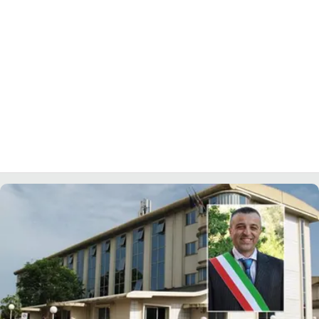
LACITYMAG.IT
ILREGGINO.IT
COSENZACHANNEL.IT
ILVIBONESE.IT
CATANZAROCHANNEL.IT
LACAPITALENEWS.IT
App
ANDROID
APPLE