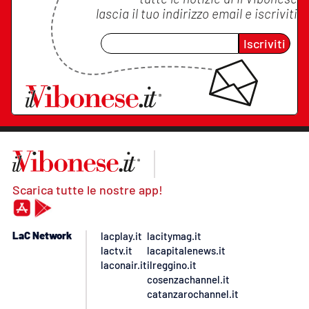
lascia il tuo indirizzo email e iscriviti
Iscriviti
Scarica tutte le nostre app!
LaC Network
lacplay.it
lacitymag.it
lactv.it
lacapitalenews.it
laconair.it
ilreggino.it
cosenzachannel.it
catanzarochannel.it