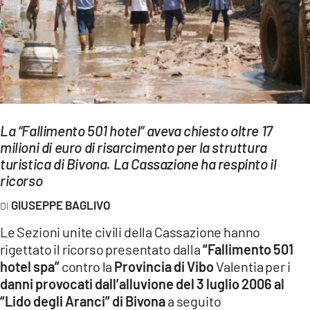
EVENTI
SPORT
Streaming
LAC TV
La “Fallimento 501 hotel” aveva chiesto oltre 17
LAC NETWORK
milioni di euro di risarcimento per la struttura
turistica di Bivona. La Cassazione ha respinto il
LAC ONAIR
ricorso
LaC
GIUSEPPE BAGLIVO
Network
Le Sezioni unite civili della Cassazione hanno
LACPLAY.IT
rigettato il ricorso presentato dalla
“Fallimento 501
hotel spa”
contro la
Provincia di Vibo
Valentia per i
LACTV.IT
danni provocati dall’alluvione del 3 luglio 2006 al
LACONAIR.IT
“Lido degli Aranci” di Bivona
a seguito