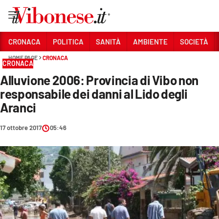
Vai
CRONACA
POLITICA
SANITÀ
AMBIENTE
SOCIETÀ
HOME PAGE
CRONACA
Sezioni
CRONACA
Alluvione 2006: Provincia di Vibo non
CRONACA
responsabile dei danni al Lido degli
POLITICA
Aranci
SANITÀ
17 ottobre 2017
05:46
AMBIENTE
SOCIETÀ
CULTURA
ECONOMIA E LAVORO