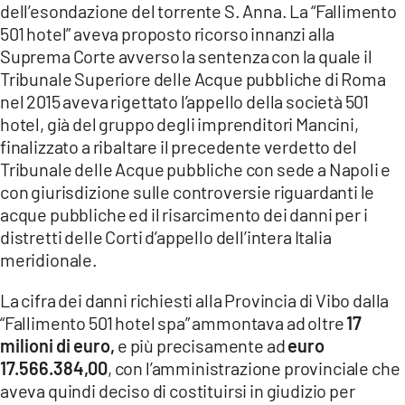
dell’esondazione del torrente S. Anna. La “Fallimento
LACITYMAG.IT
501 hotel” aveva proposto ricorso innanzi alla
Suprema Corte avverso la sentenza con la quale il
ILREGGINO.IT
Tribunale Superiore delle Acque pubbliche di Roma
nel 2015 aveva rigettato l’appello della società 501
COSENZACHANNEL.IT
hotel, già del gruppo degli imprenditori Mancini,
ILVIBONESE.IT
finalizzato a ribaltare il precedente verdetto del
Tribunale delle Acque pubbliche con sede a Napoli e
CATANZAROCHANNEL.IT
con giurisdizione sulle controversie riguardanti le
acque pubbliche ed il risarcimento dei danni per i
LACAPITALENEWS.IT
distretti delle Corti d’appello dell’intera Italia
meridionale.
App
La cifra dei danni richiesti alla Provincia di Vibo dalla
ANDROID
“Fallimento 501 hotel spa” ammontava ad oltre
17
APPLE
milioni di euro,
e più precisamente ad
euro
17.566.384,00
, con l’amministrazione provinciale che
aveva quindi deciso di costituirsi in giudizio per