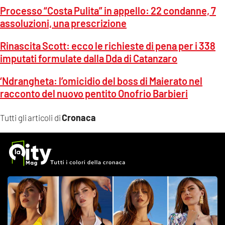
Processo “Costa Pulita” in appello: 22 condanne, 7
assoluzioni, una prescrizione
Rinascita Scott: ecco le richieste di pena per i 338
imputati formulate dalla Dda di Catanzaro
‘Ndrangheta: l’omicidio del boss di Maierato nel
racconto del nuovo pentito Onofrio Barbieri
Cronaca
Tutti gli articoli di