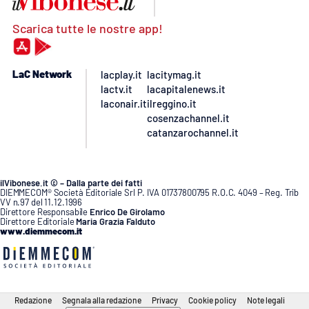
Scarica tutte le nostre app!
LaC Network
lacplay.it
lacitymag.it
lactv.it
lacapitalenews.it
laconair.it
ilreggino.it
cosenzachannel.it
catanzarochannel.it
ilVibonese.it © – Dalla parte dei fatti
DIEMMECOM® Società Editoriale Srl P. IVA 01737800795 R.O.C. 4049 – Reg. Trib
VV n.97 del 11.12.1996
Direttore Responsabile
Enrico De Girolamo
Direttore Editoriale
Maria Grazia Falduto
www.diemmecom.it
Redazione
Segnala alla redazione
Privacy
Cookie policy
Note legali