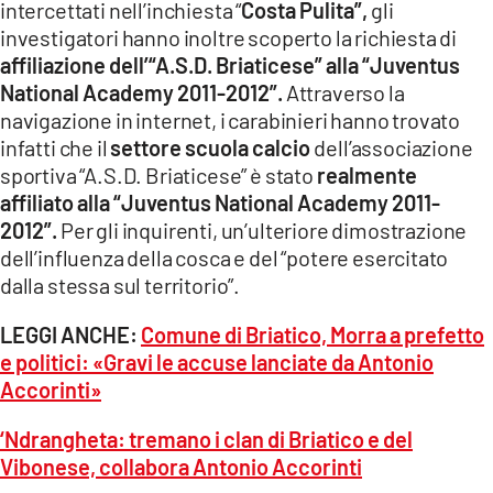
intercettati nell’inchiesta “
Costa Pulita”,
gli
investigatori hanno inoltre scoperto la richiesta di
affiliazione dell’“A.S.D. Briaticese” alla “Juventus
National Academy 2011-2012”.
Attraverso la
navigazione in internet, i carabinieri hanno trovato
infatti che il
settore scuola calcio
dell’associazione
sportiva “A.S.D. Briaticese” è stato
realmente
affiliato alla “Juventus National Academy 2011-
2012”.
Per gli inquirenti, un’ulteriore dimostrazione
dell’influenza della cosca e del “potere esercitato
dalla stessa sul territorio”.
LEGGI ANCHE:
Comune di Briatico, Morra a prefetto
e politici: «Gravi le accuse lanciate da Antonio
Accorinti»
‘Ndrangheta: tremano i clan di Briatico e del
Vibonese, collabora Antonio Accorinti