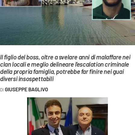
EVENTI
SPORT
Streaming
LAC TV
Il figlio del boss, oltre a svelare anni di malaffare nei
LAC NETWORK
clan locali e meglio delineare l’escalation criminale
della propria famiglia, potrebbe far finire nei guai
LAC ONAIR
diversi insospettabili
LaC
GIUSEPPE BAGLIVO
Network
LACPLAY.IT
LACTV.IT
LACONAIR.IT