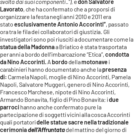
svolta dai suoi componenti..”),
e
don Salvatore
Lavorato
, che ha confermato che a proporsi di
organizzare la festa negli anni 2010 e 2011 era
stato
esclusivamente Antonio Accorinti”
, passato
ora tra le fila dei collaboratori di giustizia. Gli
investigatori sono poi riusciti a documentare come la
statua della Madonna
a Briatico è stata trasportata
per anni a bordo dell’imbarcazione “Etica”,
condotta
da Nino Accorinti.
A
bordo
della
motonave
i
carabinieri hanno documentato anche la
presenza
di:
Carmela Napoli, moglie di Nino Accorinti, Pamela
Napoli, Salvatore Muggeri, genero di Nino Accorinti,
Francesco Marchese, nipote di Nino Accorinti,
Armando Bonavita, figlio di Pino Bonavita; i
due
parroci
hanno anche confermato pure la
partecipazione di soggetti vicini alla cosca Accorinti
quali portatori
delle statue sacre nella tradizionale
cerimonia
dell’Affruntata
del mattino del giorno di