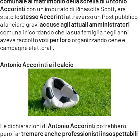
comunale al matrimonio della sorella di Antonio
Accorinti
con un imputato di Rinascita Scott, era
stato lo
stesso Accorinti
attraverso un Post pubblico
a lanciare gravi
accuse agli attuali amministratori
comunali ricordando che la sua famiglia negli anni
aveva raccolto
voti per loro
organizzando cene e
campagne elettorali.
Antonio Accorinti e il calcio
Le dichiarazioni di
Antonio Accorinti
potrebbero
però far
tremare anche professionisti insospettabili