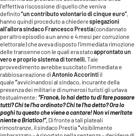
l’effettiva riscossione di quello che veniva
definito
“un contributo volontario di cinque euro”
,
hanno quindi proceduto a chiedere
spiegazioni
all’allora sindaco Francesco Prestia
(condannato
per altro episodio a un anno e 4 mesi per corruzione
elettorale) che aveva disposto l’immediata rimozione
delle transenne con le quali era stato
approntato un
vero e proprio sistema di tornelli.
Tale
provvedimento avrebbe suscitato l’immediata e
rabbiosa reazione di
Antonio Accorinti
il
quale
“
avvicinandosi al sindaco, incurante della
presenza dei militari e di numerosi turisti gli urlava
testualmente:
“Francè, lo hai detto tu di fare passare
tutti? Chi te l’ha ordinato? Chi te l’ha detto? Ora lo
paghi tu questo che viene a cantare! Non vi meritate
niente a Briatico!”.
Di fronte a tali plateali
rimostranze, il sindaco Prestia
“
visibilmente
imbarazzato – è riportato nella sentenza – decideva di