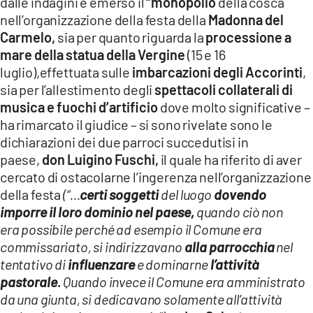
dalle indagini è emerso il
“monopolio
della cosca
nell’organizzazione della festa della
Madonna del
Carmelo,
sia per quanto riguarda la
processione a
mare della statua della Vergine
(15 e 16
luglio),effettuata sulle
imbarcazioni degli Accorinti
,
sia per l’allestimento degli
spettacoli collaterali di
musica e fuochi d’artificio
dove molto significative –
ha rimarcato il giudice – si sono rivelate sono le
dichiarazioni dei due parroci succedutisi in
paese,
don Luigino Fuschi,
il quale ha riferito di aver
cercato di ostacolarne l’ingerenza nell’organizzazione
della festa
(“…
certi soggetti
del luogo
dovendo
imporre il loro dominio nel paese,
quando ciò non
era
possibile perché ad esempio il Comune era
commissariato, si indirizzavano
alla parrocchia
nel
tentativo di
influenzare
e dominarne
l’attività
pastorale
.
Quando invece il Comune era
amministrato
da una giunta, si dedicavano solamente all’attività