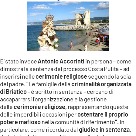
E’ stato invece
Antonio Accorinti
in persona – come
dimostra la sentenza del processo Costa Pulita – ad
inserirsi nelle
cerimonie religiose
seguendo la scia
del padre.
“
Le famiglie della
criminalità organizzata
di Briatico
– è scritto in sentenza – cercano di
accaparrarsi l’organizzazione e la gestione
delle
cerimonie religiose,
rappresentando queste
delle imperdibili occasioni per
ostentare il proprio
potere mafioso
nella comunità di riferimento
”.
In
particolare, come ricordato dal
giudice in sentenza
,