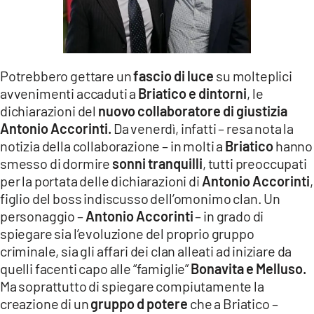
LACITYMAG.IT
ILREGGINO.IT
Potrebbero gettare un
fascio di luce
su molteplici
COSENZACHANNEL.IT
avvenimenti accaduti a
Briatico e dintorni
, le
ILVIBONESE.IT
dichiarazioni del
nuovo collaboratore di giustizia
Antonio Accorinti.
Da venerdì, infatti – resa nota la
CATANZAROCHANNEL.IT
notizia della collaborazione – in molti a
Briatico
hanno
smesso di dormire
sonni tranquilli
, tutti preoccupati
LACAPITALENEWS.IT
per la portata delle dichiarazioni di
Antonio Accorinti
,
figlio del boss indiscusso dell’omonimo clan. Un
App
personaggio –
Antonio Accorinti
– in grado di
spiegare sia l’evoluzione del proprio gruppo
ANDROID
criminale, sia gli affari dei clan alleati ad iniziare da
APPLE
quelli facenti capo alle “famiglie”
Bonavita e Melluso.
Ma soprattutto di spiegare compiutamente la
creazione di un
gruppo d potere
che a Briatico –