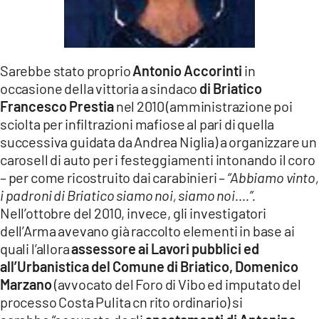
Sarebbe stato proprio
Antonio Accorinti
in
occasione della vittoria a sindaco
di Briatico
Francesco Prestia
nel 2010 (amministrazione poi
sciolta per infiltrazioni mafiose al pari di quella
successiva guidata da Andrea Niglia) a organizzare un
carosell di auto per i festeggiamenti intonando il coro
– per come ricostruito dai carabinieri –
“Abbiamo vinto,
i padroni di Briatico siamo noi, siamo noi….”.
Nell’ottobre del 2010, invece, gli investigatori
dell’Arma avevano già raccolto elementi in base ai
quali l’allora
assessore ai Lavori pubblici ed
all’Urbanistica del Comune di Briatico, Domenico
Marzano
(avvocato del Foro di Vibo ed imputato del
processo Costa Pulita cn rito ordinario) si