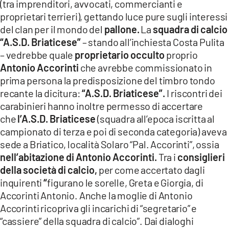
(tra imprenditori, avvocati, commercianti e
proprietari terrieri), gettando luce pure sugli interessi
del clan per il mondo del
pallone.
La
squadra di calcio
“A.S.D. Briaticese”
– stando all’inchiesta Costa Pulita
– vedrebbe quale
proprietario occulto
proprio
Antonio Accorinti
che avrebbe commissionato in
prima persona la predisposizione del timbro tondo
recante la dicitura:
“A.S.D. Briaticese”.
I riscontri dei
carabinieri hanno inoltre permesso di accertare
che
l’A.S.D. Briaticese
(squadra all’epoca iscritta al
campionato di terza e poi di seconda categoria) aveva
sede a Briatico, località Solaro “Pal. Accorinti”, ossia
nell’abitazione di Antonio Accorinti.
Tra i
consiglieri
della società di calcio,
per come accertato dagli
inquirenti
“
figurano le sorelle, Greta e Giorgia, di
Accorinti Antonio. Anche la moglie di Antonio
Accorinti ricopriva gli incarichi di “segretario” e
“cassiere” della squadra di calcio”. Dai dialoghi