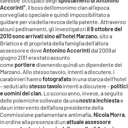
sarebbe “occupato degli
spostamenti di Antonino
Accorinti”
, il boss dell’omonimo clan all’epoca
sorvegliato speciale e quindi impossibilitato a
guidare per via della revoca della patente. Attraverso
alcuni pedinamenti, gli investigatori
il 9 ottobre del
2010 sono arrivati sino all’hotel Marzano,
sito a
Briatico e di proprietà della famiglia dell’allora
assessore e dove
Antonino Accorinti
dal 2009 al
giugno 2011 era stato assunto
come
portiere
divenendo quindi un dipendente dei
Marzano. Allo stesso tavolo, intenti a discutere, i
carabinieri hanno
fotografato
in una stanza dell’hotel
– seduti allo
stesso tavolo
intenti a discutere –
politici
e uomini del clan.
Lo scorso anno, invece, a seguito
delle polemiche sollevate da una
nostra inchiesta
e
da un intervento dell’allora presidente della
Commissione parlamentare antimafia,
Nicola Morra
,
in ordine alla presenza di un
attuale assessore