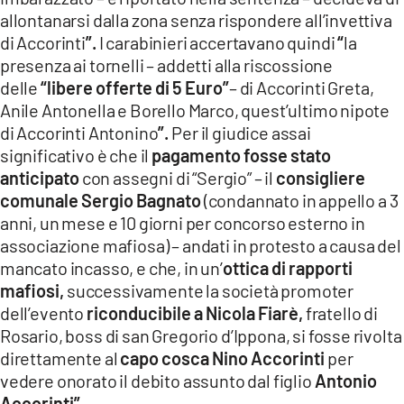
allontanarsi dalla zona senza rispondere all’invettiva
di Accorinti
”.
I carabinieri accertavano quindi
“
la
presenza ai tornelli – addetti alla riscossione
delle
“libere offerte di 5 Euro”
– di Accorinti Greta,
Anile Antonella e Borello Marco, quest’ultimo nipote
di Accorinti Antonino
”.
Per il giudice assai
significativo è che il
pagamento fosse stato
anticipato
con assegni di “Sergio” – il
consigliere
comunale Sergio Bagnato
(condannato in appello a 3
anni, un mese e 10 giorni per concorso esterno in
associazione mafiosa) – andati in protesto a causa del
mancato incasso, e che, in un’
ottica di rapporti
mafiosi,
successivamente la società promoter
dell’evento
riconducibile a Nicola Fiarè,
fratello di
Rosario, boss di san Gregorio d’Ippona, si fosse rivolta
direttamente al
capo cosca Nino Accorinti
per
vedere onorato il debito assunto dal figlio
Antonio
Accorinti”.