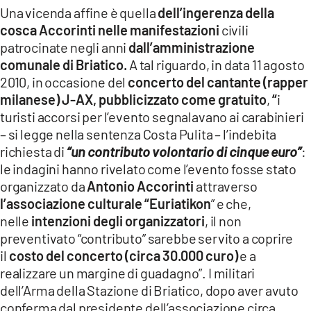
Una vicenda affine è quella
dell’ingerenza della
cosca Accorinti nelle manifestazioni
civili
patrocinate negli anni
dall’amministrazione
comunale di Briatico.
A tal riguardo, in data 11 agosto
2010, in occasione del
concerto del cantante (rapper
milanese) J-AX,
pubblicizzato come gratuito
,
“
i
turisti accorsi per l’evento segnalavano ai carabinieri
– si legge nella sentenza Costa Pulita – l’indebita
richiesta di
“un contributo volontario di cinque euro”
:
le indagini hanno rivelato come l’evento fosse stato
organizzato da
Antonio Accorinti
attraverso
l’associazione culturale “Euriatikon
” e che,
nelle
intenzioni degli organizzatori
, il non
preventivato “contributo” sarebbe servito a coprire
il
costo del concerto (circa 30.000 curo)
e a
realizzare un margine di guadagno”. I militari
dell’Arma della Stazione di Briatico, dopo aver avuto
conferma dal presidente dell’associazione circa