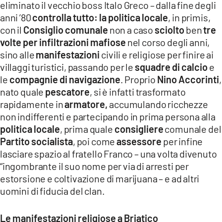
eliminato il vecchio boss Italo Greco – dalla fine degli
anni ’80
controlla tutto: la politica locale
, in primis,
con il
Consiglio comunale
non a caso
sciolto
ben
tre
volte per infiltrazioni mafiose
nel corso degli anni,
sino alle
manifestazioni
civili e religiose per finire ai
villaggi turistici, passando per le
squadre di calcio
e
le
compagnie di navigazione
. Proprio
Nino Accorinti
,
nato quale
pescatore
, si è infatti trasformato
rapidamente in
armatore,
accumulando ricchezze
non indifferenti e partecipando in prima persona alla
politica locale
, prima quale
consigliere
comunale del
Partito socialista
, poi come
assessore
per infine
lasciare spazio al fratello Franco – una volta divenuto
“ingombrante il suo nome per via di arresti per
estorsione e coltivazione di marijuana – e ad altri
uomini di fiducia del clan.
Le manifestazioni religiose a Briatico