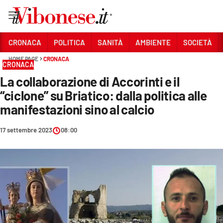
Vai
CRONACA
POLITICA
SANITÀ
AMBIENTE
SOCIETÀ
HOME PAGE
CRONACA
Sezioni
CRONACA
La collaborazione di Accorinti e il
CRONACA
“ciclone” su Briatico: dalla politica alle
POLITICA
manifestazioni sino al calcio
SANITÀ
17 settembre 2023
08:00
AMBIENTE
SOCIETÀ
CULTURA
ECONOMIA E LAVORO