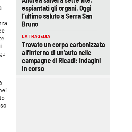
espiantati gli organi. Oggi
a
l’ultimo saluto a Serra San
nza
Bruno
ee
LA TRAGEDIA
te
Trovato un corpo carbonizzato
i
all’interno di un’auto nelle
gge
campagne di Ricadi: indagini
in corso
a
nei
to
sso