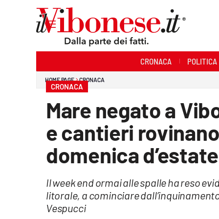
Sezioni
CRONACA
POLITICA
Cronaca
HOME PAGE
CRONACA
CRONACA
Politica
Mare negato a Vibo 
Sanità
e cantieri rovinano
Ambiente
domenica d’estate
Società
Il week end ormai alle spalle ha reso evide
Cultura
litorale, a cominciare dall’inquinamento 
Economia e Lavoro
Vespucci