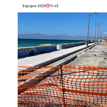
Eventi
9 giugno 2025
11:43
Sport
Streaming
LaC TV
Lac Network
LaC OnAir
LaC
Network
lacplay.it
lactv.it