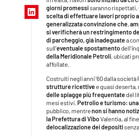
Apple
giorni promessi
saranno rispettati
scelta di effettuare lavori proprio a
generalizzata convinzione che
,
am
si verificherà un restringimento de
Vai
di parcheggio, già inadeguate
a con
sull’
eventuale spostamento
dell’in
della Meridionale Petroli
, ubicati p
affollate.
Costruiti negli anni ’60 dalla societ
strutture ricettive
e quasi deserta, 
delle spiagge più frequentate
del l
mesi estivi.
Petrolio e turismo: una
pubblico, mentre
non si hanno noti
la Prefettura di Vibo
Valentia, al fine
delocalizzazione dei depositi
senza