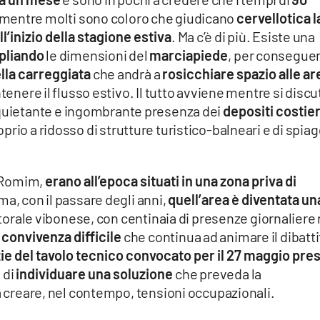
, mentre molti sono coloro che giudicano
cervellotica l
ll’inizio della stagione estiva
. Ma c’è di più. Esiste una
pliando
le dimensioni del
marciapiede
, per consegue
lla carreggiata
che andrà a
rosicchiare spazio alle ar
tenere il flusso estivo. Il tutto avviene mentre si discu
quietante e ingombrante presenza dei
depositi costier
roprio a ridosso di strutture turistico-balneari e di spia
à Romim,
erano all’epoca situati in una zona priva di
ma, con il passare degli anni,
quell’area è diventata un
itorale vibonese, con centinaia di presenze giornaliere 
 convivenza difficile
che continua ad animare il dibatti
zie del tavolo tecnico convocato per il 27 maggio pre
 di
individuare una soluzione
che preveda la
 creare, nel contempo, tensioni occupazionali.