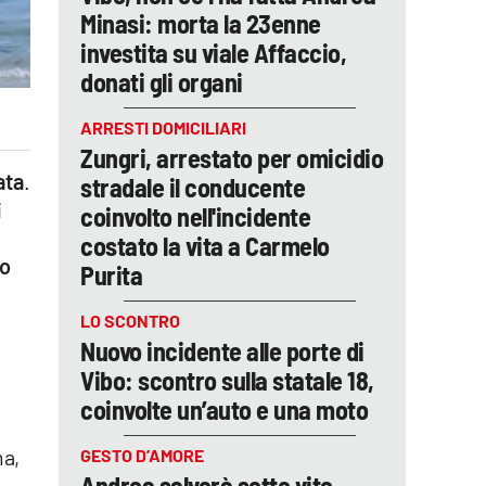
Minasi: morta la 23enne
investita su viale Affaccio,
donati gli organi
ARRESTI DOMICILIARI
Zungri, arrestato per omicidio
ata
.
stradale il conducente
i
coinvolto nell'incidente
costato la vita a Carmelo
to
Purita
LO SCONTRO
Nuovo incidente alle porte di
Vibo: scontro sulla statale 18,
coinvolte un’auto e una moto
ma,
GESTO D’AMORE
Andrea salverà sette vite,