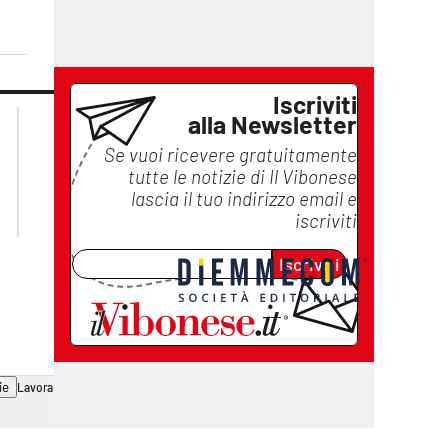
Iscriviti
lacplay.it
lacitymag.it
alla Newsletter
lactv.it
lacapitalenews.it
Se vuoi ricevere gratuitamente
laconair.it
ilreggino.it
tutte le notizie di
Il Vibonese
cosenzachannel.it
lascia il tuo indirizzo email e
catanzarochannel.it
iscriviti
Iscriviti
ie
Lavora con noi