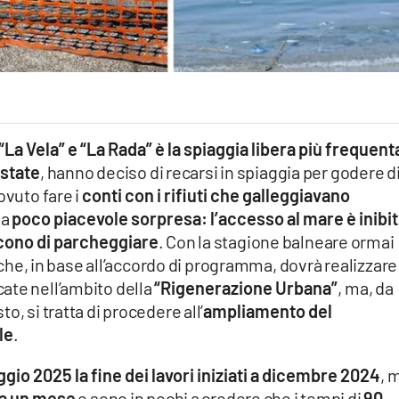
di “La Vela” e “La Rada” è la spiaggia libera più frequent
estate
, hanno deciso di recarsi in spiaggia per godere d
ovuto fare i
conti con i rifiuti che galleggiavano
na
poco piacevole sorpresa: l’accesso al mare è inibi
ono di parcheggiare
. Con la stagione balneare ormai
che, in base all’accordo di programma, dovrà realizzare
ate nell’ambito della
“Rigenerazione Urbana”
, ma, da
o, si tratta di procedere all’
ampliamento del
le
.
ggio 2025 la fine dei lavori iniziati a dicembre 2024
, 
rca un mese
e sono in pochi a credere che i tempi di
90