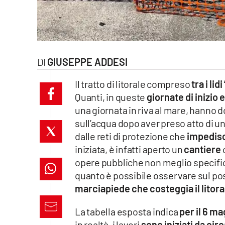
laconair.it
lacitymag.it
GIUSEPPE ADDESI
ilreggino.it
Il tratto di litorale compreso
tra i li
cosenzachannel.it
Quanti, in queste
giornate di inizio 
una giornata in riva al mare, hanno d
ilvibonese.it
sull’acqua dopo aver preso atto di u
catanzarochannel.it
dalle reti di protezione che
impedisc
iniziata, è infatti aperto un
cantiere
lacapitalenews.it
opere pubbliche non meglio specific
quanto è possibile osservare sul post
marciapiede che costeggia il litora
App
Android
La tabella esposta indica
per il 6 ma
in realtà, i lavori
sono iniziati da ci