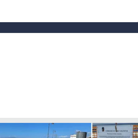
EVENTI
SPORT
Streaming
LAC TV
LAC NETWORK
LAC ONAIR
LaC
Network
LACPLAY.IT
LACTV.IT
LACONAIR.IT