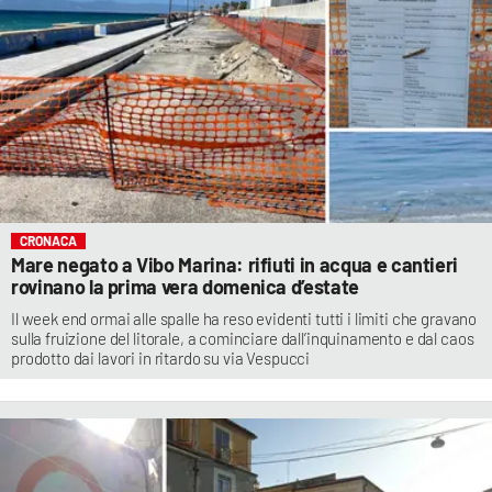
LACITYMAG.IT
ILREGGINO.IT
COSENZACHANNEL.IT
ILVIBONESE.IT
CATANZAROCHANNEL.IT
CRONACA
Mare negato a Vibo Marina: rifiuti in acqua e cantieri
LACAPITALENEWS.IT
rovinano la prima vera domenica d’estate
Il week end ormai alle spalle ha reso evidenti tutti i limiti che gravano
App
sulla fruizione del litorale, a cominciare dall’inquinamento e dal caos
prodotto dai lavori in ritardo su via Vespucci
ANDROID
APPLE