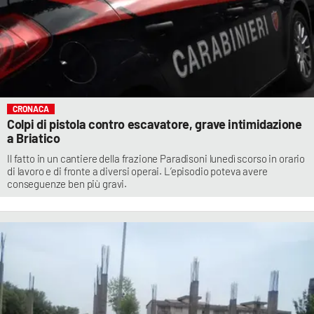
CRONACA
Colpi di pistola contro escavatore, grave intimidazione
a Briatico
Il fatto in un cantiere della frazione Paradisoni lunedì scorso in orario
di lavoro e di fronte a diversi operai. L’episodio poteva avere
conseguenze ben più gravi.