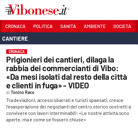
Vai
CRONACA
POLITICA
SANITÀ
AMBIENTE
SOCIETÀ
CANTIERE
Sezioni
CRONACA
CRONACA
Prigionieri dei cantieri, dilaga la
POLITICA
rabbia dei commercianti di Vibo:
«Da mesi isolati dal resto della città
SANITÀ
e clienti in fuga» - VIDEO
AMBIENTE
Tonino Raco
Tra deviazioni, accessi sbarrati e turisti spaesati, cresce
SOCIETÀ
l’esasperazione dei negozianti del centro storico costretti a
convivere con lavori interminabili: «Le nostre attività sono
CULTURA
aperte, ma è come se fossero chiuse»
ECONOMIA E LAVORO