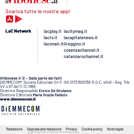
Scarica tutte le nostre app!
LaC Network
lacplay.it
lacitymag.it
lactv.it
lacapitalenews.it
laconair.it
ilreggino.it
cosenzachannel.it
catanzarochannel.it
ilVibonese.it © – Dalla parte dei fatti
DIEMMECOM® Società Editoriale Srl P. IVA 01737800795 R.O.C. 4049 – Reg. Trib
VV n.97 del 11.12.1996
Direttore Responsabile
Enrico De Girolamo
Direttore Editoriale
Maria Grazia Falduto
www.diemmecom.it
Redazione
Segnala alla redazione
Privacy
Cookie policy
Note legali