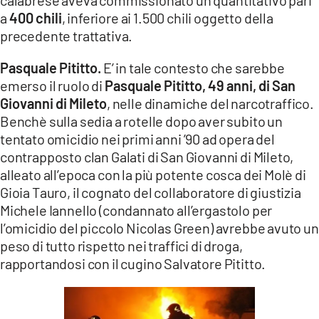
calabrese aveva commissionato un quantitativo pari
a
400 chili
, inferiore ai 1.500 chili oggetto della
precedente trattativa.
Pasquale Pititto.
E’ in tale contesto che sarebbe
emerso il ruolo di
Pasquale Pititto, 49 anni, di San
Giovanni di Mileto
, nelle dinamiche del narcotraffico.
Benchè sulla sedia a rotelle dopo aver subito un
tentato omicidio nei primi anni ’90 ad opera del
contrapposto clan Galati di San Giovanni di Mileto,
alleato all’epoca con la più potente cosca dei Molè di
Gioia Tauro, il cognato del collaboratore di giustizia
Michele Iannello (condannato all’ergastolo per
l’omicidio del piccolo Nicolas Green) avrebbe avuto un
peso di tutto rispetto nei traffici di droga,
rapportandosi con il cugino Salvatore Pititto.