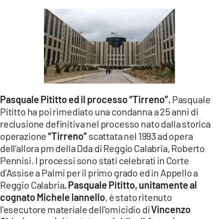
Pasquale Pititto ed il processo “Tirreno”.
Pasquale
Pititto ha poi rimediato una condanna a 25 anni di
reclusione definitiva nel processo nato dalla storica
operazione
“Tirreno”
scattata nel 1993 ad opera
dell’allora pm della Dda di Reggio Calabria, Roberto
Pennisi. I processi sono stati celebrati in Corte
d’Assise a Palmi per il primo grado ed in Appello a
Reggio Calabria
. Pasquale
Pititto, unitamente al
cognato Michele Iannello
, è stato ritenuto
l’esecutore materiale dell’omicidio di
Vincenzo