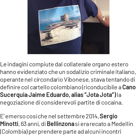
Le indagini compiute dal collaterale organo estero
hanno evidenziato che un sodalizio criminale italiano,
operante nel circondario Vibonese, stava tentando di
definire col cartello colombiano (riconducibile a
Cano
Sucerquia Jaime Eduardo, alias “Jota Jota”)
la
negoziazione di considerevoli partite di cocaina.
E’ emerso così che nel settembre 2014,
Sergio
Minotti
, 63 anni, di
Bellinzona
si era recato a Medellin
(Colombia) per prendere parte ad alcuni incontri