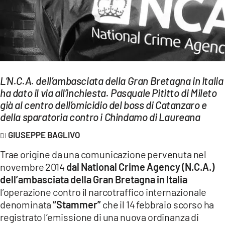
EVENTI
SPORT
Streaming
LAC TV
L’N.C.A. dell’ambasciata della Gran Bretagna in Italia
ha dato il via all’inchiesta. Pasquale Pititto di Mileto
LAC NETWORK
già al centro dell’omicidio del boss di Catanzaro e
della sparatoria contro i Chindamo di Laureana
LAC ONAIR
GIUSEPPE BAGLIVO
LaC
Trae origine da una comunicazione pervenuta nel
Network
novembre 2014
dal National Crime Agency (N.C.A.)
LACPLAY.IT
dell’ambasciata della Gran Bretagna in Italia
l’operazione contro il narcotraffico internazionale
LACTV.IT
denominata
“Stammer”
che il 14 febbraio scorso ha
registrato l’emissione di una nuova ordinanza di
LACONAIR.IT