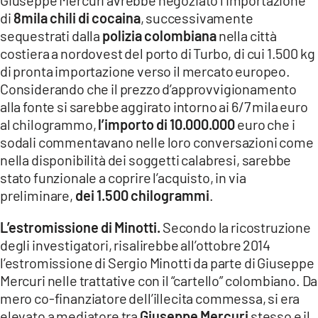
di
8mila chili di cocaina
, successivamente
sequestrati dalla
polizia colombiana
nella città
costiera a nordovest del porto di Turbo, di cui 1.500 kg
di pronta importazione verso il mercato europeo.
Considerando che il prezzo d’approvvigionamento
alla fonte si sarebbe aggirato intorno ai 6/7 mila euro
al chilogrammo,
l’importo di 10.000.000
euro che i
sodali commentavano nelle loro conversazioni come
nella disponibilità dei soggetti calabresi, sarebbe
stato funzionale a coprire l’acquisto, in via
preliminare,
dei 1.500 chilogrammi
.
L’estromissione di Minotti.
Secondo la ricostruzione
degli investigatori, risalirebbe all’ottobre 2014
l’estromissione di Sergio Minotti da parte di Giuseppe
Mercuri nelle trattative con il “cartello” colombiano. Da
mero co-finanziatore dell’illecita commessa, si era
elevato a mediatore tra
Giuseppe Mercuri
stesso e il