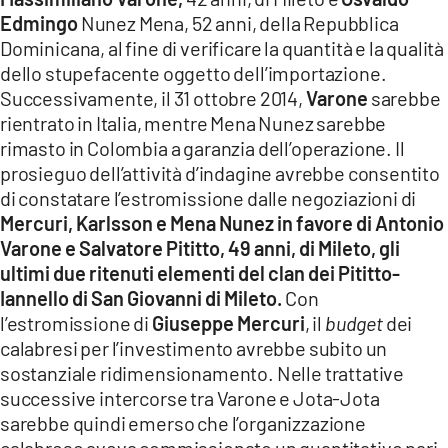
Edmingo
Nunez Mena, 52 anni, della Repubblica
Dominicana, al fine di verificare la quantità e la qualità
dello stupefacente oggetto dell’importazione.
Successivamente, il 31 ottobre 2014,
Varone
sarebbe
rientrato in Italia, mentre Mena Nunez sarebbe
rimasto in Colombia a garanzia dell’operazione. Il
prosieguo dell’attività d’indagine avrebbe consentito
di constatare l’estromissione dalle negoziazioni di
Mercuri, Karlsson e Mena Nunez
in favore di Antonio
Varone e Salvatore Pititto, 49 anni, di
Mileto, gli
ultimi due ritenuti elementi del clan dei Pititto-
Iannello di San Giovanni di Mileto.
Con
l’estromissione di
Giuseppe Mercuri
, il
budget
dei
calabresi per l’investimento avrebbe subito un
sostanziale ridimensionamento. Nelle trattative
successive intercorse tra Varone e Jota-Jota
sarebbe quindi emerso che l’organizzazione