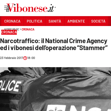
Vai
CRONACA
POLITICA
SANITÀ
AMBIENTE
SOCIETÀ
HOME PAGE
CRONACA
Sezioni
CRONACA
Narcotraffico: il National Crime Agency
CRONACA
ed i vibonesi dell’operazione “Stammer”
POLITICA
23 febbraio 2017
18:00
SANITÀ
AMBIENTE
SOCIETÀ
CULTURA
ECONOMIA E LAVORO