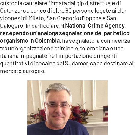
custodia cautelare firmata dal gip distrettuale di
LACITYMAG.IT
Catanzaro a carico di oltre 60 persone legate ai clan
vibonesi di Mileto, San Gregorio d’Ippona e San
ILREGGINO.IT
Calogero. In particolare, il
National Crime Agency,
recependo un’analoga segnalazione del paritetico
COSENZACHANNEL.IT
organismo in Colombia,
ha segnalato la connivenza
ILVIBONESE.IT
tra un’organizzazione criminale colombiana e una
italiana impegnate nell’importazione di ingenti
CATANZAROCHANNEL.IT
quantitativi di cocaina dal Sudamerica da destinare al
mercato europeo.
LACAPITALENEWS.IT
App
ANDROID
APPLE