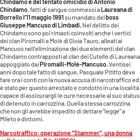
Chindamo e del tentato omicidio di Antonio
Chindamo
, fatti di sangue commessi a
Laureana di
Borrello l’11 maggio 1991
su mandato del
boss
Giuseppe Mancuso di Limbadi.
Nel delitto dei
Chindamo sono poi rimasti coinvolti anche i vertici
dei clan Piromalli e Molè di Gioia Tauro, alleati ai
Mancuso nell’eliminazione dei due elementi del clan
Chindamo contrapposti al clan dei Cutellè di Laureana
appoggiato dai
Piromalli-Molè-Mancuso.
Ventisei
anni dopo tale fatto di sangue, Pasquale Pititto deve
fare ora i conti con la nuova accusa di narcotraffico ed
è stato per questo arrestato e condotto in una località
capace di assicurargli le cure necessarie al suo status
di detenuto in carrozzina. Quella stessa carrozzina
che non gli avrebbe impedito di dettare “legge” a
Mileto e dintorni.
Narcotraffico: operazione “Stammer”, una donna