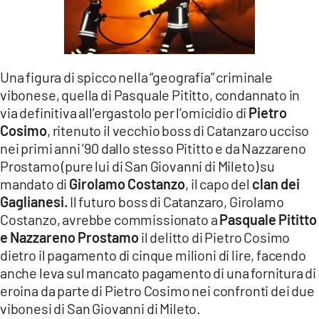
Una figura di spicco nella “geografia” criminale
vibonese, quella di Pasquale Pititto, condannato in
via definitiva all’ergastolo per l’omicidio di
Pietro
Cosimo
, ritenuto il vecchio boss di Catanzaro ucciso
nei primi anni ’90 dallo stesso Pititto e da Nazzareno
Prostamo (pure lui di San Giovanni di Mileto) su
mandato di
Girolamo Costanzo
, il capo del
clan dei
Gaglianesi.
Il futuro boss di Catanzaro, Girolamo
Costanzo, avrebbe commissionato a
Pasquale Pititto
e Nazzareno Prostamo
il delitto di Pietro Cosimo
dietro il pagamento di cinque milioni di lire, facendo
anche leva sul mancato pagamento di una fornitura di
eroina da parte di Pietro Cosimo nei confronti dei due
vibonesi di San Giovanni di Mileto.