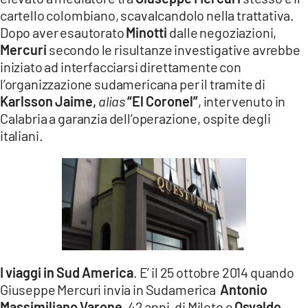
cartello colombiano, scavalcandolo nella trattativa.
Dopo aver esautorato
Minotti
dalle negoziazioni,
Mercuri
secondo le risultanze investigative avrebbe
iniziato ad interfacciarsi direttamente con
l’organizzazione sudamericana per il tramite di
Karlsson Jaime,
alias
“El Coronel”
, intervenuto in
Calabria a garanzia dell’operazione, ospite degli
italiani.
I viaggi in Sud America
. E’ il 25 ottobre 2014 quando
Giuseppe Mercuri invia in Sudamerica
Antonio
Massimiliano Varone,
42 anni, di Mileto e
Osvaldo