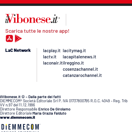
Scarica tutte le nostre app!
LaC Network
lacplay.it
lacitymag.it
lactv.it
lacapitalenews.it
laconair.it
ilreggino.it
cosenzachannel.it
catanzarochannel.it
ilVibonese.it © – Dalla parte dei fatti
DIEMMECOM® Società Editoriale Srl P. IVA 01737800795 R.O.C. 4049 – Reg. Trib
VV n.97 del 11.12.1996
Direttore Responsabile
Enrico De Girolamo
Direttore Editoriale
Maria Grazia Falduto
www.diemmecom.it