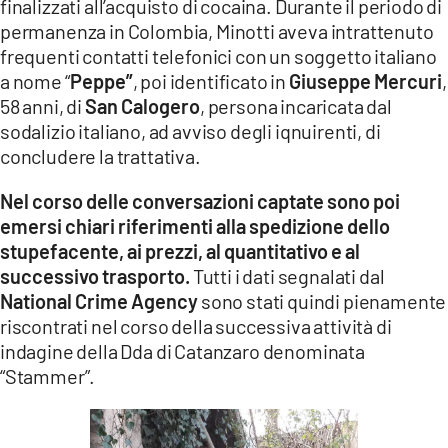
finalizzati all’acquisto di cocaina. Durante il periodo di
permanenza in Colombia, Minotti aveva intrattenuto
frequenti contatti telefonici con un soggetto italiano
a nome “
Peppe”
, poi identificato in
Giuseppe Mercuri
,
58 anni, di
San Calogero
, persona incaricata dal
sodalizio italiano, ad avviso degli iqnuirenti, di
concludere la trattativa.
Nel corso delle conversazioni captate sono poi
emersi chiari riferimenti alla spedizione dello
stupefacente, ai prezzi, al quantitativo e al
successivo trasporto.
Tutti i dati segnalati dal
National Crime Agency
sono stati quindi pienamente
riscontrati nel corso della successiva attività di
indagine della Dda di Catanzaro denominata
“Stammer”.