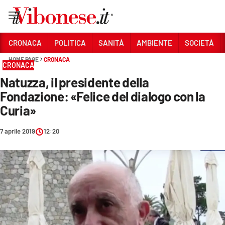
Vai
CRONACA
POLITICA
SANITÀ
AMBIENTE
SOCIETÀ
HOME PAGE
CRONACA
Sezioni
CRONACA
Natuzza, il presidente della
CRONACA
Fondazione: «Felice del dialogo con la
POLITICA
Curia»
SANITÀ
7 aprile 2019
12:20
AMBIENTE
SOCIETÀ
CULTURA
ECONOMIA E LAVORO