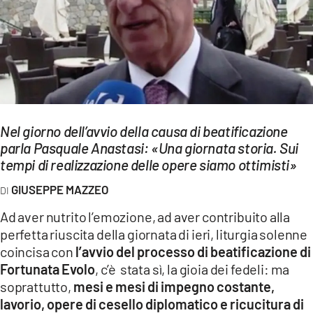
EVENTI
SPORT
Streaming
LAC TV
Nel giorno dell’avvio della causa di beatificazione
LAC NETWORK
parla Pasquale Anastasi: «Una giornata storia. Sui
tempi di realizzazione delle opere siamo ottimisti»
LAC ONAIR
GIUSEPPE MAZZEO
LaC
Ad aver nutrito l’emozione, ad aver contribuito alla
Network
perfetta riuscita della giornata di ieri, liturgia solenne
LACPLAY.IT
coincisa con
l’avvio del processo di beatificazione di
Fortunata Evolo
, c’è stata sì, la gioia dei fedeli: ma
LACTV.IT
soprattutto,
mesi e mesi di impegno costante,
LACONAIR.IT
lavorio, opere di cesello diplomatico e ricucitura di