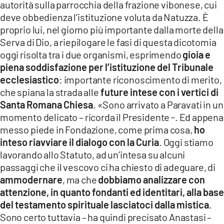
autorità sulla parrocchia della frazione vibonese, cui
deve obbedienza l’istituzione voluta da Natuzza. È
proprio lui, nel giorno più importante dalla morte della
Serva di Dio, a riepilogare le fasi di questa dicotomia
oggi risolta tra i due organismi, esprimendo
gioia e
piena soddisfazione per l’istituzione del Tribunale
ecclesiastico
: importante riconoscimento di merito,
che spiana la strada alle
future intese con i vertici di
Santa Romana Chiesa
. «Sono arrivato a Paravati in un
momento delicato – ricorda il Presidente -. Ed appena
messo piede in Fondazione, come prima cosa,
ho
inteso riavviare il dialogo con la Curia
. Oggi stiamo
lavorando allo Statuto, ad un’intesa su alcuni
passaggi che il vescovo ci ha chiesto di adeguare, di
ammodernare
, ma che
dobbiamo analizzare con
attenzione, in quanto fondanti ed identitari, alla base
del testamento spirituale lasciatoci dalla mistica
.
Sono certo tuttavia – ha quindi precisato Anastasi –