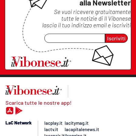
alla Newsletter
Se vuoi ricevere gratuitamente
tutte le notizie di
Il Vibonese
lascia il tuo indirizzo email e iscriviti
Iscriviti
Scarica tutte le nostre app!
LaC Network
lacplay.it
lacitymag.it
lactv.it
lacapitalenews.it
laconair.it
ilreggino.it