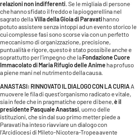
relazioni non indifferenti
. Se le migliaia di persone
LACITYMAG.IT
che hanno sfidato il freddo e la pioggerellina nel
sagrato della
Villa della Gioia di Paravati
hanno
ILREGGINO.IT
potuto assistere senza intoppi ad un evento storico le
cui complesse fasi sono scorse via con un perfetto
COSENZACHANNEL.IT
meccanismo di organizzazione, precisione,
ILVIBONESE.IT
puntualità e rigore, questo è stato possibile anche e
soprattutto per l’impegno che la
Fondazione Cuore
CATANZAROCHANNEL.IT
Immacolato di Maria Rifugio delle Anime
ha profuso
a piene mani nel nutrimento della causa.
LACAPITALENEWS.IT
ANASTASI: RINNOVATO IL DIALOGO CON LA CURIA
A
App
muovere le fila di quest’organismo radicato e vitale,
sia in fede che in pragmatiche opere di bene,
è il
ANDROID
presidente Pasquale Anastasi
, uomo delle
APPLE
istituzioni, che sin dal suo primo metter piede a
Paravati ha inteso riavviare un dialogo con
l’Arcidiocesi di Mileto-Nicotera-Tropea avente