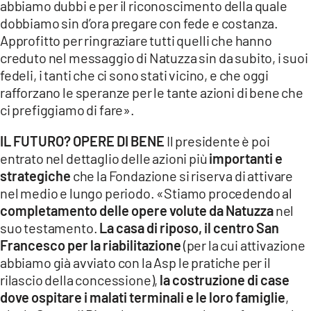
abbiamo dubbi e per il riconoscimento della quale
dobbiamo sin d’ora pregare con fede e costanza.
Approfitto per ringraziare tutti quelli che hanno
creduto nel messaggio di Natuzza sin da subito, i suoi
fedeli, i tanti che ci sono stati vicino, e che oggi
rafforzano le speranze per le tante azioni di bene che
ci prefiggiamo di fare».
IL FUTURO? OPERE DI BENE
Il presidente è poi
entrato nel dettaglio delle azioni più
importanti e
strategiche
che la Fondazione si riserva di attivare
nel medio e lungo periodo. «Stiamo procedendo al
completamento delle opere volute da Natuzza
nel
suo testamento.
La casa di riposo, il centro San
Francesco per la riabilitazione
(per la cui attivazione
abbiamo già avviato con la Asp le pratiche per il
rilascio della concessione),
la costruzione di case
dove ospitare i malati terminali e le loro famiglie
,