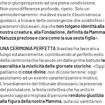
che si giungerà presto ad una piena condivisione.
Non sono differenze profonde, ripeto. Solo un
ammodernamento: ma deve essere il buon senso a
guidarci, a trovare delle convergenze che soddisfino i
parametri diocesani, ma che
non tolgano identità alla
nostra creatura, alla Fondazione, definita da Mamma
Natuzza preziosa e cara come la sua sesta figlia
».
UNA CERIMONIA PERFETTA
Anastasi ha lavorato a
lungo ed alacremente, contribuendo al perfetto esito
della cerimonia che ha avuto sin dalle prime battute
la
sacralità e la misticità delle giornate storiche
. «Oggi
parliamo di
cose divine
, non di cose terrene: oggi
assistiamo ad un evento caratterizzante e mistico.
L’insediamento del tribunale diocesano, la presenza
del postulatore, la festa collettiva che ha unito in
questo sagrato migliaia di persone
rendono giustizia
alla figura della nostra Mamma
, sulla cui santità non