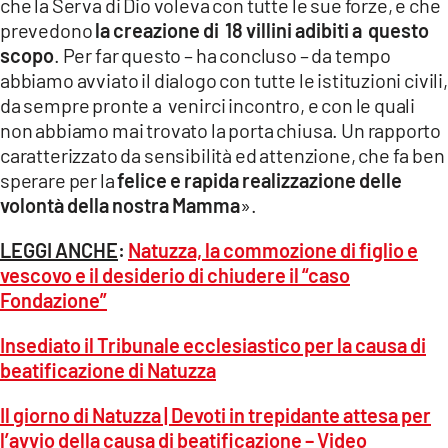
che la Serva di Dio voleva con tutte le sue forze, e che
prevedono
la creazione di 18 villini adibiti a questo
scopo
. Per far questo – ha concluso – da tempo
abbiamo avviato il dialogo con tutte le istituzioni civili,
da sempre pronte a venirci incontro, e con le quali
non abbiamo mai trovato la porta chiusa. Un rapporto
caratterizzato da sensibilità ed attenzione, che fa ben
sperare per la
felice e rapida realizzazione delle
volontà della nostra Mamma
».
LEGGI ANCHE
:
Natuzza, la commozione di figlio e
vescovo e il desiderio di chiudere il “caso
Fondazione”
Insediato il Tribunale ecclesiastico per la causa di
beatificazione di Natuzza
Il giorno di Natuzza | Devoti in trepidante attesa per
l’avvio della causa di beatificazione – Video