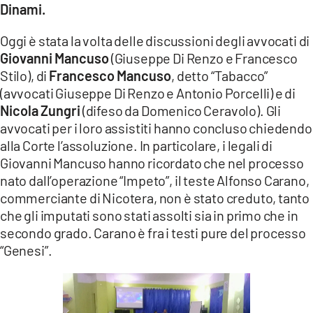
Dinami.
LACITYMAG.IT
Oggi è stata la volta delle discussioni degli avvocati di
ILREGGINO.IT
Giovanni Mancuso
(Giuseppe Di Renzo e Francesco
Stilo), di
Francesco Mancuso
, detto “Tabacco”
COSENZACHANNEL.IT
(avvocati Giuseppe Di Renzo e Antonio Porcelli) e di
ILVIBONESE.IT
Nicola Zungri
(difeso da Domenico Ceravolo). Gli
avvocati per i loro assistiti hanno concluso chiedendo
CATANZAROCHANNEL.IT
alla Corte l’assoluzione. In particolare, i legali di
Giovanni Mancuso hanno ricordato che nel processo
LACAPITALENEWS.IT
nato dall’operazione “Impeto”, il teste Alfonso Carano,
commerciante di Nicotera, non è stato creduto, tanto
App
che gli imputati sono stati assolti sia in primo che in
secondo grado. Carano è fra i testi pure del processo
ANDROID
“Genesi”.
APPLE