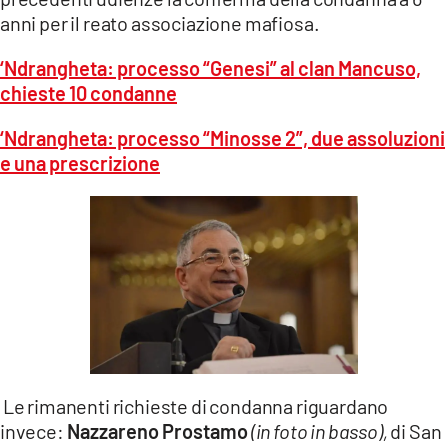
anni per il reato associazione mafiosa.
‘Ndrangheta: processo “Genesi” al clan Mancuso,
chieste 10 condanne
‘Ndrangheta: processo “Minosse 2”, due assoluzioni
e una prescrizione
Le rimanenti richieste di condanna riguardano
invece:
Nazzareno Prostamo
(in foto in basso),
di San