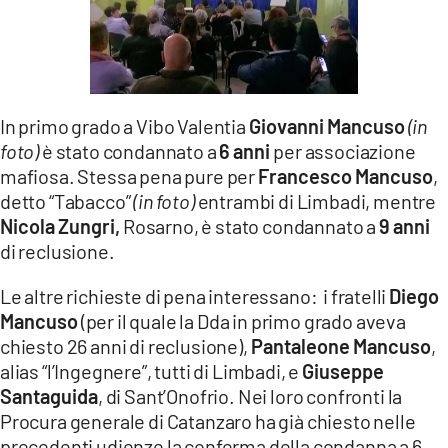
In primo grado a Vibo Valentia
Giovanni Mancuso
(in
foto)
è stato condannato a
6 anni
per associazione
mafiosa. Stessa pena pure per
Francesco Mancuso
,
detto “Tabacco”
(in foto)
entrambi di Limbadi, mentre
Nicola Zungri,
Rosarno, è stato condannato a
9 anni
di reclusione.
Le altre richieste di pena interessano: i fratelli
Diego
Mancuso
(per il quale la Dda in primo grado aveva
chiesto 26 anni di reclusione),
Pantaleone Mancuso
,
alias “l’Ingegnere”, tutti di Limbadi, e
Giuseppe
Santaguida
, di Sant’Onofrio. Nei loro confronti la
Procura generale di Catanzaro ha già chiesto nelle
precedenti udienze la conferma della condanna a 6