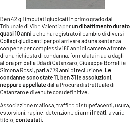
Ben 42 gli imputati giudicati in primo grado dal
Tribunale di Vibo Valentia per
un dibattimento durato
quasi 10 anni
e che ha registrato il cambio di diversi
Collegi giudicanti per poi arrivare ad una sentenza
con pene per complessivi 86 anni di carcere a fronte
di una richiesta di condanna, formulata in aula dagli
allora pm della Dda di Catanzaro, Giuseppe Borrelli e
Simona Rossi, pari a 379 anni di reclusione.
Le
condanne sono state 11, ben 31 le assoluzioni
,
neppure appellate
dalla Procura distrettuale di
Catanzaro e divenute così definitive.
Associazione mafiosa, traffico di stupefacenti, usura,
estorsioni, rapine, detenzione di armi
i reati
, a vario
titolo,
contestati.