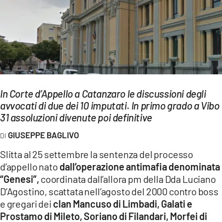
EVENTI
SPORT
Streaming
LAC TV
In Corte d’Appello a Catanzaro le discussioni degli
LAC NETWORK
avvocati di due dei 10 imputati. In primo grado a Vibo
31 assoluzioni divenute poi definitive
LAC ONAIR
GIUSEPPE BAGLIVO
LaC
Slitta al 25 settembre la sentenza del processo
Network
d’appello nato
dall’operazione antimafia denominata
LACPLAY.IT
“Genesi”,
coordinata dall’allora pm della Dda Luciano
D’Agostino, scattata nell’agosto del 2000 contro boss
LACTV.IT
e gregari dei
clan Mancuso di Limbadi, Galati e
LACONAIR.IT
Prostamo di Mileto, Soriano di Filandari, Morfei di