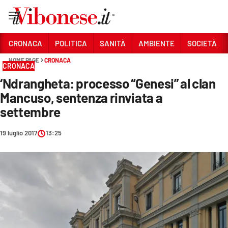
Vai
CRONACA
POLITICA
SANITÀ
AMBIENTE
SOCIETÀ
HOME PAGE
CRONACA
Sezioni
CRONACA
‘Ndrangheta: processo “Genesi” al clan
CRONACA
Mancuso, sentenza rinviata a
POLITICA
settembre
SANITÀ
19 luglio 2017
13:25
AMBIENTE
SOCIETÀ
CULTURA
ECONOMIA E LAVORO