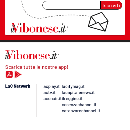
Iscriviti
Scarica tutte le nostre app!
LaC Network
lacplay.it
lacitymag.it
lactv.it
lacapitalenews.it
laconair.it
ilreggino.it
cosenzachannel.it
catanzarochannel.it