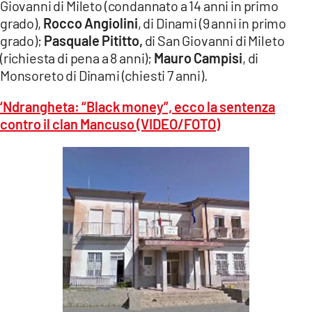
Giovanni di Mileto (condannato a 14 anni in primo
grado),
Rocco Angiolini
, di Dinami (9 anni in primo
grado);
Pasquale Pititto,
di San Giovanni di Mileto
(richiesta di pena a 8 anni);
Mauro Campisi
, di
Monsoreto di Dinami (chiesti 7 anni).
‘Ndrangheta: “Black money”, ecco la sentenza
contro il clan Mancuso (VIDEO/FOTO)