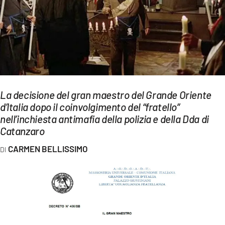
EVENTI
SPORT
Streaming
LAC TV
La decisione del gran maestro del Grande Oriente
LAC NETWORK
d’Italia dopo il coinvolgimento del “fratello”
nell’inchiesta antimafia della polizia e della Dda di
LAC ONAIR
Catanzaro
LaC
CARMEN BELLISSIMO
Network
LACPLAY.IT
LACTV.IT
LACONAIR.IT