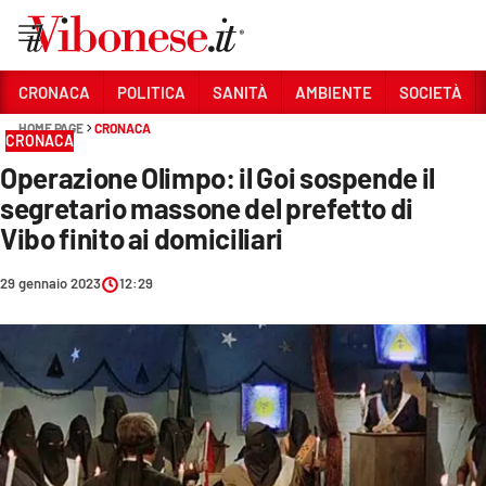
Vai
CRONACA
POLITICA
SANITÀ
AMBIENTE
SOCIETÀ
HOME PAGE
CRONACA
Sezioni
CRONACA
Operazione Olimpo: il Goi sospende il
CRONACA
segretario massone del prefetto di
POLITICA
Vibo finito ai domiciliari
SANITÀ
29 gennaio 2023
12:29
AMBIENTE
SOCIETÀ
CULTURA
ECONOMIA E LAVORO