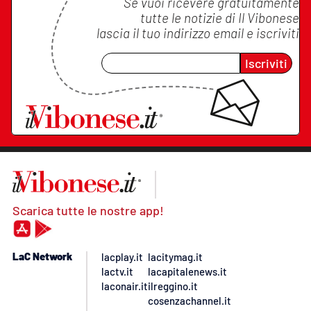
Se vuoi ricevere gratuitamente
tutte le notizie di
Il Vibonese
lascia il tuo indirizzo email e iscriviti
Iscriviti
Scarica tutte le nostre app!
LaC Network
lacplay.it
lacitymag.it
lactv.it
lacapitalenews.it
laconair.it
ilreggino.it
cosenzachannel.it