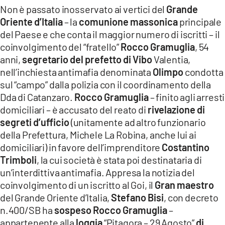
Non è passato inosservato ai vertici del
Grande
LACITYMAG.IT
Oriente d’Italia
– la
comunione massonica
principale
del Paese e che conta il maggior numero di iscritti – il
ILREGGINO.IT
coinvolgimento del “fratello”
Rocco Gramuglia
, 54
COSENZACHANNEL.IT
anni,
segretario del prefetto di Vibo
Valentia,
nell’inchiesta antimafia denominata
Olimpo
condotta
ILVIBONESE.IT
sul “campo” dalla polizia con il coordinamento della
Dda di Catanzaro.
Rocco Gramuglia
– finito agli arresti
CATANZAROCHANNEL.IT
domiciliari – è accusato del reato di
rivelazione di
LACAPITALENEWS.IT
segreti d’ufficio
(unitamente ad altro funzionario
della Prefettura, Michele La Robina, anche lui ai
domiciliari) in favore dell’imprenditore
Costantino
App
Trimboli
, la cui società è stata poi destinataria di
ANDROID
un’interdittiva antimafia. Appresa la notizia del
coinvolgimento di un iscritto al Goi, il
Gran maestro
APPLE
del Grande Oriente d’Italia,
Stefano Bisi
, con decreto
n.400/SB ha
sospeso Rocco Gramuglia
–
appartenente alla
loggia
“Pitagora – 29 Agosto”
di