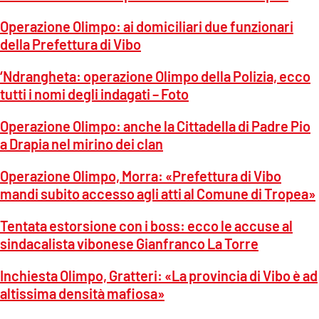
Operazione Olimpo: ai domiciliari due funzionari
della Prefettura di Vibo
‘Ndrangheta: operazione Olimpo della Polizia, ecco
tutti i nomi degli indagati – Foto
Operazione Olimpo: anche la Cittadella di Padre Pio
a Drapia nel mirino dei clan
Operazione Olimpo, Morra: «Prefettura di Vibo
mandi subito accesso agli atti al Comune di Tropea»
Tentata estorsione con i boss: ecco le accuse al
sindacalista vibonese Gianfranco La Torre
Inchiesta Olimpo, Gratteri: «La provincia di Vibo è ad
altissima densità mafiosa»