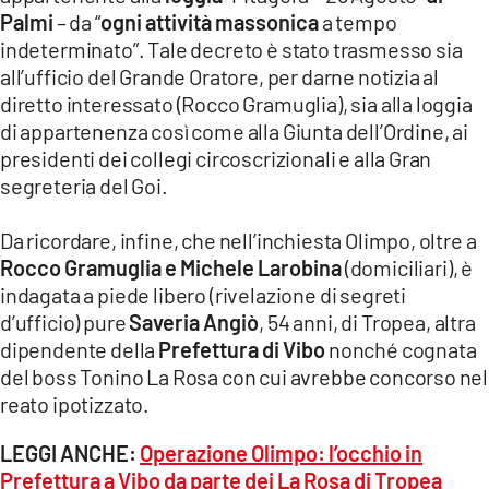
Palmi
– da “
ogni attività massonica
a tempo
indeterminato”. Tale decreto è stato trasmesso sia
all’ufficio del Grande Oratore, per darne notizia al
diretto interessato (Rocco Gramuglia), sia alla loggia
di appartenenza così come alla Giunta dell’Ordine, ai
presidenti dei collegi circoscrizionali e alla Gran
segreteria del Goi.
Da ricordare, infine, che nell’inchiesta Olimpo, oltre a
Rocco Gramuglia e Michele Larobina
(domiciliari), è
indagata a piede libero (rivelazione di segreti
d’ufficio) pure
Saveria Angiò
, 54 anni, di Tropea, altra
dipendente della
Prefettura di Vibo
nonché cognata
del boss Tonino La Rosa con cui avrebbe concorso nel
reato ipotizzato.
LEGGI ANCHE:
Operazione Olimpo: l’occhio in
Prefettura a Vibo da parte dei La Rosa di Tropea