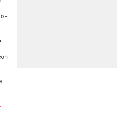
o –
l
o
con
e
i