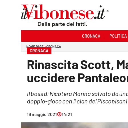
Sezioni
CRONACA
POLITICA
Cronaca
HOME PAGE
CRONACA
CRONACA
Politica
Rinascita Scott, Ma
Sanità
uccidere Pantale
Ambiente
Il boss di Nicotera Marina salvato da una
Società
doppio-gioco con il clan dei Piscopisani
Cultura
19 maggio 2021
14:21
Economia e Lavoro