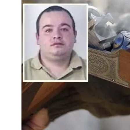
Eventi
Sport
Streaming
LaC TV
Lac Network
LaC OnAir
LaC
Network
lacplay.it
lactv.it