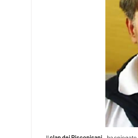
Il
clan dei Piscopisani
– ha spiegato