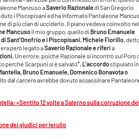
ntaleone Mancuso a
Saverio Razionale
di San Gregorio
nduto i Piscopisani ed ha informato Pantaleone Mancus
ne di più clan di ucciderlo. Il piano vedeva coinvolto ne
one Mancuso
il mio gruppo, quello di
Bruno Emanuele
 Sant’Onofrio e i Piscopisani. Michele Fiorillo
, dett
– era però legato a
Saverio Razionale e riferì
a
zioni.
Un errore, poiché Razionale si incontrò sul Poro 
o perché Scarpuni si è salvato
”.
L’accordo
stipulato in
a Mantella, Bruno Emanuele, Domenico Bonavota o
ito dal carcere avrebbe dovuto assassinare Pantaleon
tella: «Sentito 12 volte a Salerno sulla corruzione de
one dei giudici per Ierullo