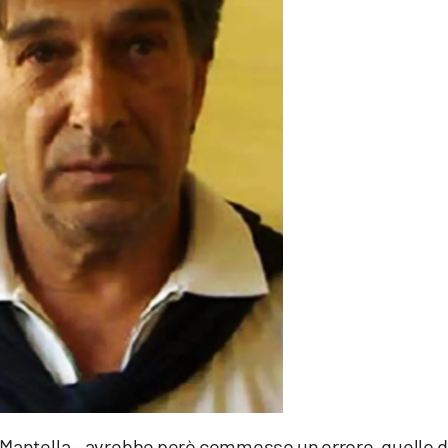
 Mantella – avrebbe però commesso un errore, quello d