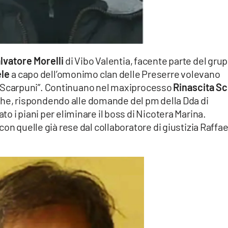
lvatore Morelli
di Vibo Valentia, facente parte del gru
ele
a capo dell’omonimo clan delle Preserre volevano
 “Scarpuni”. Continuano nel maxiprocesso
Rinascita Sc
he, rispondendo alle domande del pm della Dda di
o i piani per eliminare il boss di Nicotera Marina.
on quelle già rese dal collaboratore di giustizia Raffa