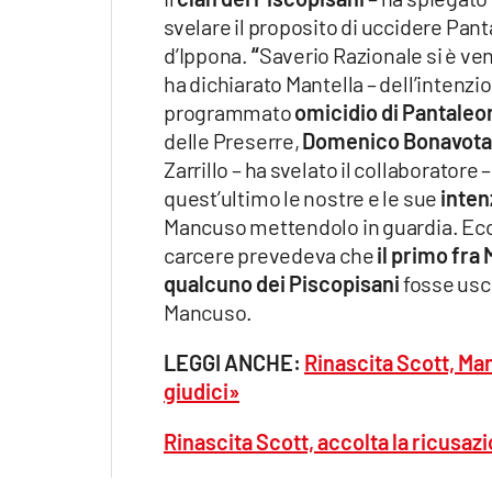
svelare il proposito di uccidere Pa
d’Ippona.
“
Saverio Razionale si è ve
ha dichiarato Mantella – dell’intenzio
programmato
omicidio di Pantale
delle Preserre,
Domenico Bonavota di
Zarrillo – ha svelato il collaboratore 
quest’ultimo le nostre e le sue
inten
Mancuso mettendolo in guardia. Ecc
carcere prevedeva che
il primo fr
qualcuno dei Piscopisani
fosse usc
Mancuso.
LEGGI ANCHE:
Rinascita Scott, Man
giudici»
Rinascita Scott, accolta la ricusazi