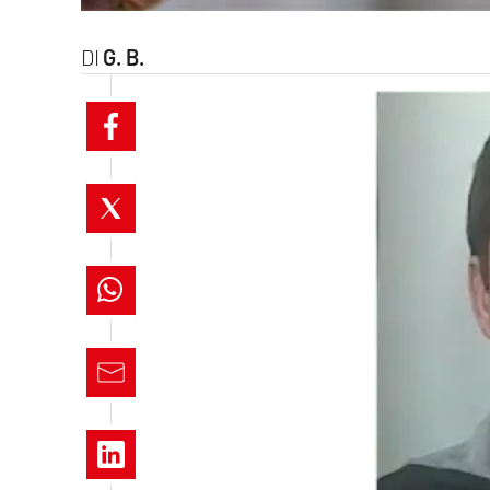
laconair.it
G. B.
lacitymag.it
ilreggino.it
cosenzachannel.it
ilvibonese.it
catanzarochannel.it
lacapitalenews.it
App
Android