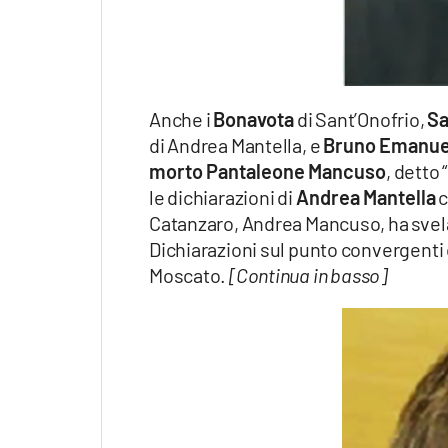
Apple
Anche i
Bonavota
di Sant’Onofrio,
Sa
Vai
di Andrea Mantella, e
Bruno Emanu
morto Pantaleone Mancuso
, detto
le dichiarazioni di
Andrea Mantella
c
Catanzaro, Andrea Mancuso, ha svelat
Dichiarazioni sul punto convergenti c
Moscato.
[Continua in basso]