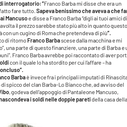
di interrogatorio:
“
Franco Barba mi disse che era un
atto fare tutto.
Sapeva benissimo che aveva a che fa
 dai Mancuso
e disse a Franco Barba “digli ai tuoi amici di
avolta il prezzo sarebbe stato più alto in quanto quest
à con un cugino di Roma che pretendeva di più
”.
to di ritorno
Franco Barba
scese dalla macchina e mi
to”, una parte di questo finanziere, una parte di Barba e
puni”. Franco Barba avrebbe poi raccontato di aver por
oldi
con il quale lo ha stordito per cui l’affare – ha
oncluso”.
ranco Barba
è invece fra i principali imputati di Rinascit
di spicco del clan Barba-Lo Bianco che, ad avviso del
Vibo
, godeva dell’appoggio di Pantaleone Mancuso,
nascondeva i soldi nelle doppie pareti
della casa dell