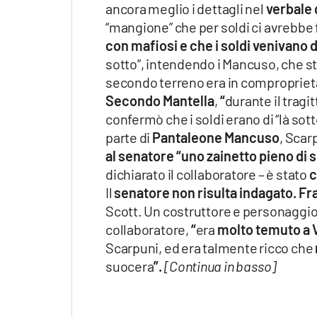
ancora meglio i dettagli nel
verbale 
“mangione” che per soldi ci avrebbe f
con mafiosi e che i soldi venivano
sotto”, intendendo i Mancuso, che st
secondo terreno era in compropriet
Secondo Mantella
,
“
durante il tragit
confermò che i soldi erano di “là sot
parte di
Pantaleone Mancuso
, Scar
al senatore “uno zainetto pieno di s
dichiarato il collaboratore – è stato
c
Il
senatore non risulta indagato. F
Scott. Un costruttore e personaggio 
collaboratore,
“
era
molto temuto a 
Scarpuni, ed era talmente ricco che
suocera
”.
[Continua in basso]