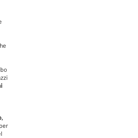
e
he
ibo
zzi
i
o,
 per
el