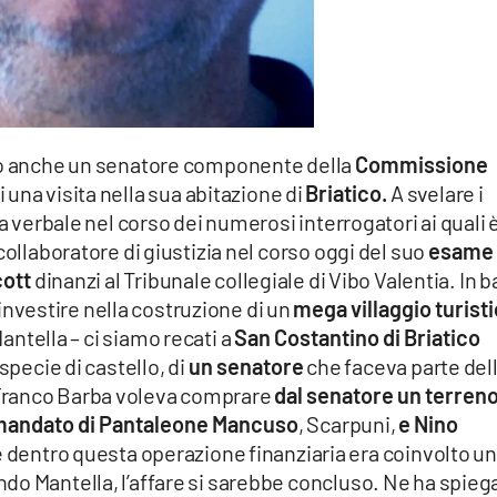
o anche un senatore componente della
Commissione
i una visita nella sua abitazione di
Briatico.
A svelare i
 a verbale nel corso dei numerosi interrogatori ai quali 
collaboratore di giustizia nel corso oggi del suo
esame
cott
dinanzi al Tribunale collegiale di Vibo Valentia. In b
investire nella costruzione di un
mega villaggio turist
antella – ci siamo recati a
San Costantino di Briatico
specie di castello, di
un senatore
che faceva parte del
ranco Barba voleva comprare
dal senatore un terren
 mandato di Pantaleone Mancuso
, Scarpuni,
e Nino
e dentro questa operazione finanziaria era coinvolto un
ondo Mantella, l’affare si sarebbe concluso. Ne ha spieg