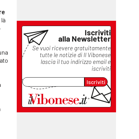
re
 là
o
Iscriviti
alla Newsletter
Se vuoi ricevere gratuitamente
 una
tutte le notizie di
Il Vibonese
tato
lascia il tuo indirizzo email e
iscriviti
Iscriviti
a
a