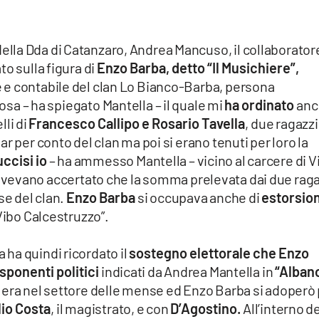
lla Dda di Catanzaro, Andrea Mancuso, il collaborator
o sulla figura di
Enzo Barba, detto “Il Musichiere”,
 e contabile del clan Lo Bianco-Barba, persona
osa – ha spiegato Mantella – il quale mi
ha ordinato
anc
li di
Francesco Callipo e Rosario Tavella
, due ragazzi
r per conto del clan ma poi si erano tenuti per loro la
uccisi io
– ha ammesso Mantella – vicino al carcere di V
vevano accertato che la somma prelevata dai due raga
se del clan.
Enzo Barba
si occupava anche di
estorsion
 Vibo Calcestruzzo”.
ha quindi ricordato il
sostegno elettorale che Enzo
sponenti politici
indicati da Andrea Mantella in
“Alban
 era nel settore delle mense ed Enzo Barba si adoperò
lio Costa
, il magistrato, e con
D’Agostino.
All’interno d