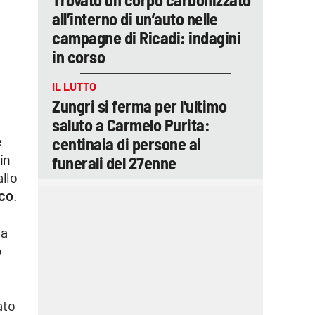
all’interno di un’auto nelle
campagne di Ricadi: indagini
in corso
IL LUTTO
Zungri si ferma per l'ultimo
saluto a Carmelo Purita:
è
centinaia di persone ai
in
funerali del 27enne
allo
ico
.
la
o
ato