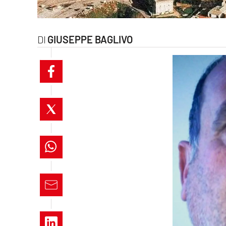
laconair.it
lacitymag.it
GIUSEPPE BAGLIVO
ilreggino.it
cosenzachannel.it
ilvibonese.it
catanzarochannel.it
lacapitalenews.it
App
Android