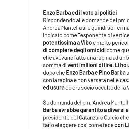
Enzo Barba ed il voto ai politici
Rispondendo alle domande del pm de
Andrea Mantella si è quindi soffermat
indicato come
“
esponente di vertice
potentissima a Vibo
e molto pericol
di compiere degli omicidi
come quel
che avevano fatto una rapina ad un ba
somma di
venti milioni di lire. Li ho 
dopo che
Enzo Barba e Pino Barba
a
con la rapina e non versata nelle cas
ed usura
ed era socio occulto della
Su domanda del pm, Andrea Mantella 
Barba avrebbe garantito a diversi e
presidente del Catanzaro Calcio che
farlo eleggere così come fece
con E