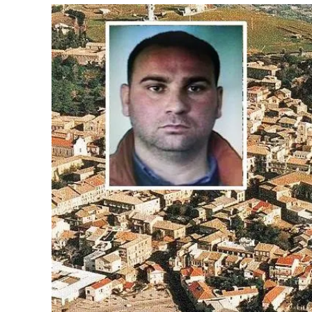
Eventi
Sport
Streaming
LaC TV
Lac Network
LaC OnAir
LaC
Network
lacplay.it
lactv.it