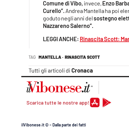
Comune di Vibo,
invece,
Enzo Barba
Curello”.
Andrea Mantella ha poi elen
goduto negli anni del
sostegno elett
Nazzareno Salerno”.
LEGGI ANCHE:
Rinascita Scott: Mant
TAG
MANTELLA ·
RINASCITA SCOTT
Tutti gli articoli di
Cronaca
Scarica tutte le nostre app!
ilVibonese.it © – Dalla parte dei fatti