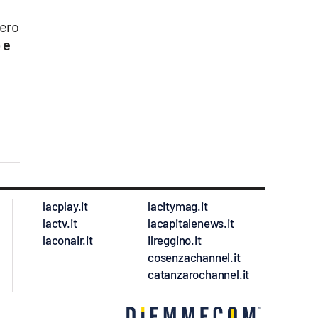
e
bero
 e
lacplay.it
lacitymag.it
lactv.it
lacapitalenews.it
laconair.it
ilreggino.it
cosenzachannel.it
catanzarochannel.it