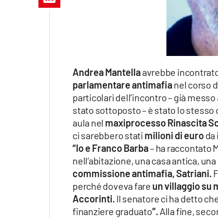
Apple
Vai
Andrea Mantella
avrebbe incontrat
parlamentare antimafia
nel corso d
particolari dell’incontro – già messo
stato sottoposto – è stato lo stesso 
aula nel
maxiprocesso Rinascita S
ci sarebbero stati
milioni di euro
da 
“Io e Franco Barba
– ha raccontato M
nell’abitazione, una casa antica, una 
commissione antimafia, Satriani.
F
perché doveva fare
un villaggio su
Accorinti.
Il senatore ci ha detto ch
finanziere graduato
”.
Alla fine, sec