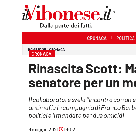
Sezioni
CRONACA
POLITICA
Cronaca
HOME PAGE
CRONACA
CRONACA
Politica
Rinascita Scott: Ma
Sanità
senatore per un me
Ambiente
Il collaboratore svela l’incontro con 
Società
antimafia in compagnia di Franco Barba. I
Cultura
politici e il mandato per due omicidi
Economia e Lavoro
6 maggio 2021
16:02