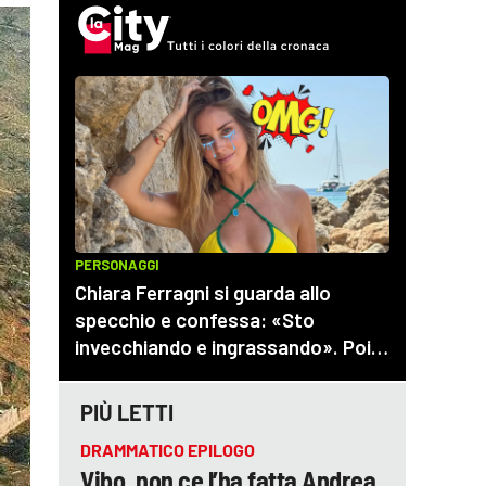
PIÙ LETTI
DRAMMATICO EPILOGO
Vibo, non ce l’ha fatta Andrea