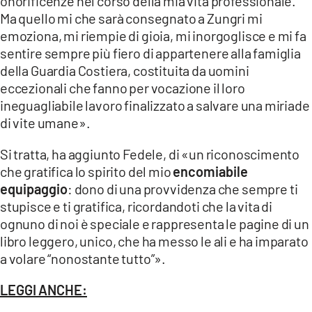
onorificenze nel corso della mia vita professionale.
Ma quello mi che sarà consegnato a Zungri mi
emoziona, mi riempie di gioia, mi inorgoglisce e mi fa
sentire sempre più fiero di appartenere alla famiglia
della Guardia Costiera, costituita da uomini
eccezionali che fanno per vocazione il loro
ineguagliabile lavoro finalizzato a salvare una miriade
di vite umane».
Si tratta, ha aggiunto Fedele, di «un riconoscimento
che gratifica lo spirito del mio
encomiabile
equipaggio
: dono di una provvidenza che sempre ti
stupisce e ti gratifica, ricordandoti che la vita di
ognuno di noi è speciale e rappresenta le pagine di un
libro leggero, unico, che ha messo le ali e ha imparato
a volare “nonostante tutto”».
LEGGI ANCHE: