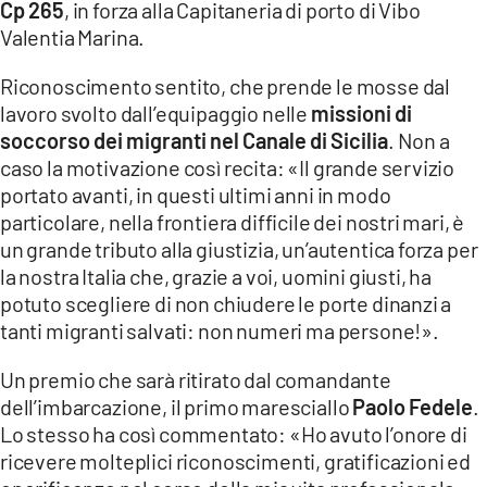
Cp 265
, in forza alla Capitaneria di porto di Vibo
LACITYMAG.IT
Valentia Marina.
ILREGGINO.IT
Riconoscimento sentito, che prende le mosse dal
lavoro svolto dall’equipaggio nelle
missioni di
COSENZACHANNEL.IT
soccorso dei migranti nel Canale di Sicilia
. Non a
caso la motivazione così recita: «Il grande servizio
ILVIBONESE.IT
portato avanti, in questi ultimi anni in modo
CATANZAROCHANNEL.IT
particolare, nella frontiera difficile dei nostri mari, è
un grande tributo alla giustizia, un’autentica forza per
LACAPITALENEWS.IT
la nostra Italia che, grazie a voi, uomini giusti, ha
potuto scegliere di non chiudere le porte dinanzi a
App
tanti migranti salvati: non numeri ma persone!».
ANDROID
Un premio che sarà ritirato dal comandante
dell’imbarcazione, il primo maresciallo
Paolo Fedele
.
APPLE
Lo stesso ha così commentato: «Ho avuto l’onore di
ricevere molteplici riconoscimenti, gratificazioni ed