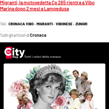
Migranti, la motovedetta Cp 265 rientra a Vibo
Marina dopo 2 mesi a Lampedusa
TAG
CRONACA VIBO ·
MIGRANTI ·
VIBONESE ·
ZUNGRI
Cronaca
Tutti gli articoli di