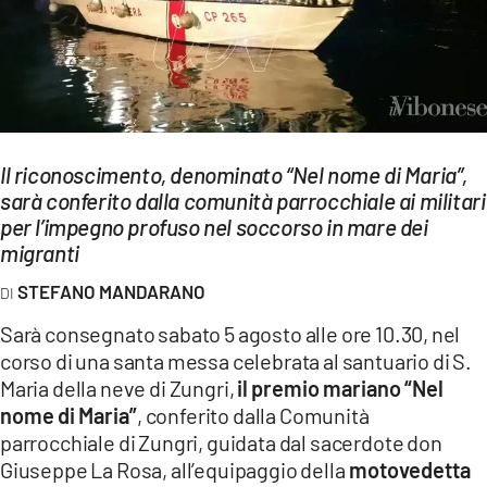
EVENTI
SPORT
Streaming
LAC TV
Il riconoscimento, denominato “Nel nome di Maria”,
sarà conferito dalla comunità parrocchiale ai militari
LAC NETWORK
per l’impegno profuso nel soccorso in mare dei
migranti
LAC ONAIR
STEFANO MANDARANO
LaC
Sarà consegnato sabato 5 agosto alle ore 10.30, nel
Network
corso di una santa messa celebrata al santuario di S.
LACPLAY.IT
Maria della neve di Zungri,
il premio mariano “Nel
nome di Maria”
, conferito dalla Comunità
LACTV.IT
parrocchiale di Zungri, guidata dal sacerdote don
Giuseppe La Rosa, all’equipaggio della
motovedetta
LACONAIR.IT