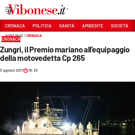
Vai
CRONACA
POLITICA
SANITÀ
AMBIENTE
SOCIETÀ
HOME PAGE
CRONACA
Sezioni
CRONACA
Zungri, il Premio mariano all’equipaggio
CRONACA
della motovedetta Cp 265
POLITICA
3 agosto 2017
18:33
SANITÀ
AMBIENTE
SOCIETÀ
CULTURA
ECONOMIA E LAVORO