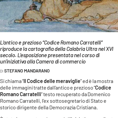
EVENTI
SPORT
Streaming
LAC TV
L’antico e prezioso “Codice Romano Carratelli”
riproduce la cartografia della Calabria Ultra nel XVI
LAC NETWORK
secolo. L’esposizione presentata nel corso di
un’iniziativa alla Camera di commercio
LAC ONAIR
STEFANO MANDARANO
LaC
Si chiama “
Il Codice delle meraviglie
” ed è la mostra
Network
delle immagini tratte dall’antico e prezioso “
Codice
LACPLAY.IT
Romano Carratelli
” testo recuperato da Domenico
Romano Carratelli, l’ex sottosegretario di Stato e
LACTV.IT
storico dirigente della Democrazia Cristiana.
LACONAIR.IT