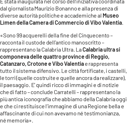
È stata inaugurata nel corso dell’iniziativa coordinata
LACITYMAG.IT
dal giornalista Maurizio Bonanno e alla presenza di
diverse autorità politiche e accademiche al
Museo
ILREGGINO.IT
Lìmen della Camera di Commercio di Vibo Valentia
.
COSENZACHANNEL.IT
«Sono 99 acquerelli della fine del Cinquecento –
racconta il custode dell’antico manoscritto –
ILVIBONESE.IT
rappresentano la Calabria Ultra. La
Calabria ultra si
componeva delle quattro province di Reggio,
CATANZAROCHANNEL.IT
Catanzaro, Crotone e Vibo Valentia
e rappresenta
LACAPITALENEWS.IT
tutto il sistema difensivo. Le città fortificate, i castelli,
le torri (quelle costruite e quelle ancora da realizzare),
il paesaggio. E’ quindi ricco di immagini e di notizie
App
che di fatto – conclude Carratelli – rappresentano la
ANDROID
più antica iconografia che abbiamo della Calabria oggi
e che ci restituisce l’immagine di una Regione bella e
APPLE
affascinante di cui non avevamo né testimonianza,
né memoria».