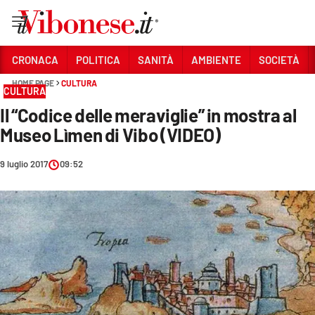
Vai
CRONACA
POLITICA
SANITÀ
AMBIENTE
SOCIETÀ
HOME PAGE
CULTURA
Sezioni
CULTURA
Il “Codice delle meraviglie” in mostra al
CRONACA
Museo Lìmen di Vibo (VIDEO)
POLITICA
9 luglio 2017
09:52
SANITÀ
AMBIENTE
SOCIETÀ
CULTURA
ECONOMIA E LAVORO