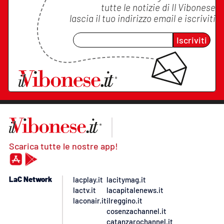
tutte le notizie di
Il Vibonese
lascia il tuo indirizzo email e iscriviti
Iscriviti
Scarica tutte le nostre app!
LaC Network
lacplay.it
lacitymag.it
lactv.it
lacapitalenews.it
laconair.it
ilreggino.it
cosenzachannel.it
catanzarochannel.it