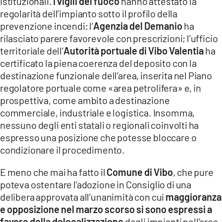
istituzionali.
I vigili del fuoco
hanno attestato la
regolarità dell’impianto sotto il profilo della
prevenzione incendi; l’
Agenzia del Demanio
ha
rilasciato parere favorevole con prescrizioni; l’ufficio
territoriale dell’
Autorità portuale di Vibo Valentia
ha
certificato la piena coerenza del deposito con la
destinazione funzionale dell’area, inserita nel Piano
regolatore portuale come «area petrolifera» e, in
prospettiva, come ambito a destinazione
commerciale, industriale e logistica. Insomma,
nessuno degli enti statali o regionali coinvolti ha
espresso una posizione che potesse bloccare o
condizionare il procedimento.
E meno che mai ha fatto il
Comune di Vibo
, che pure
poteva ostentare l’adozione in Consiglio di una
delibera approvata all’unanimità con cui
maggioranza
e opposizione nel marzo scorso si sono espressi a
favore della delocalizzazione
degli impianti nell’area