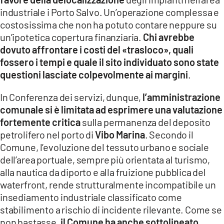
industriale i Porto Salvo. Un’operazione complessa e
costosissima che non ha potuto contare neppure su
un’ipotetica copertura finanziaria.
Chi avrebbe
dovuto affrontare i costi del «trasloco», quali
fossero i tempi e quale il sito individuato sono state
questioni lasciate colpevolmente ai margini
.
In Conferenza dei servizi, dunque,
l’amministrazione
comunale si è limitata ad esprimere una valutazione
fortemente critica
sulla permanenza del deposito
petrolifero nel porto di
Vibo Marina
. Secondo il
Comune, l’evoluzione del tessuto urbano e sociale
dell’area portuale, sempre più orientata al turismo,
alla nautica da diporto e alla fruizione pubblica del
waterfront, rende strutturalmente incompatibile un
insediamento industriale classificato come
stabilimento a rischio di incidente rilevante. Come se
non bastasse,
il Comune ha anche sottolineato