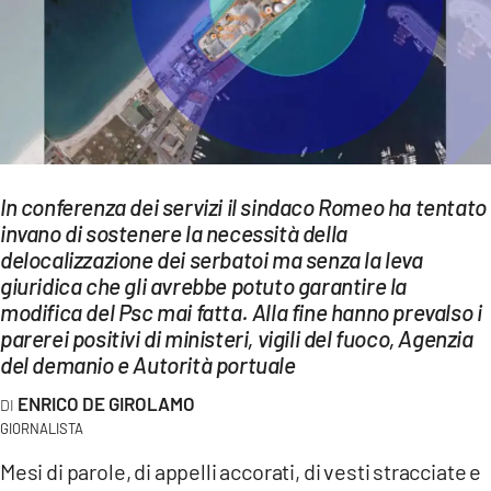
EVENTI
SPORT
Streaming
LAC TV
In conferenza dei servizi il sindaco Romeo ha tentato
LAC NETWORK
invano di sostenere la necessità della
delocalizzazione dei serbatoi ma senza la leva
LAC ONAIR
giuridica che gli avrebbe potuto garantire la
modifica del Psc mai fatta. Alla fine hanno prevalso i
LaC
parerei positivi di ministeri, vigili del fuoco, Agenzia
Network
del demanio e Autorità portuale
LACPLAY.IT
ENRICO DE GIROLAMO
LACTV.IT
GIORNALISTA
Mesi di parole, di appelli accorati, di vesti stracciate e
LACONAIR.IT