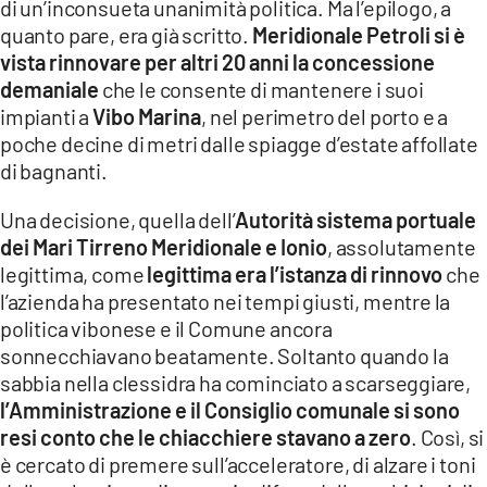
di un’inconsueta unanimità politica. Ma l’epilogo, a
LACITYMAG.IT
quanto pare, era già scritto.
Meridionale Petroli si è
vista rinnovare per altri 20 anni la concessione
ILREGGINO.IT
demaniale
che le consente di mantenere i suoi
impianti a
Vibo Marina
, nel perimetro del porto e a
COSENZACHANNEL.IT
poche decine di metri dalle spiagge d’estate affollate
ILVIBONESE.IT
di bagnanti.
CATANZAROCHANNEL.IT
Una decisione, quella dell’
Autorità sistema portuale
dei Mari Tirreno Meridionale e Ionio
, assolutamente
LACAPITALENEWS.IT
legittima, come
legittima era l’istanza di rinnovo
che
l’azienda ha presentato nei tempi giusti, mentre la
App
politica vibonese e il Comune ancora
sonnecchiavano beatamente. Soltanto quando la
ANDROID
sabbia nella clessidra ha cominciato a scarseggiare,
l’Amministrazione e il Consiglio comunale si sono
APPLE
resi conto che le chiacchiere stavano a zero
. Così, si
è cercato di premere sull’acceleratore, di alzare i toni