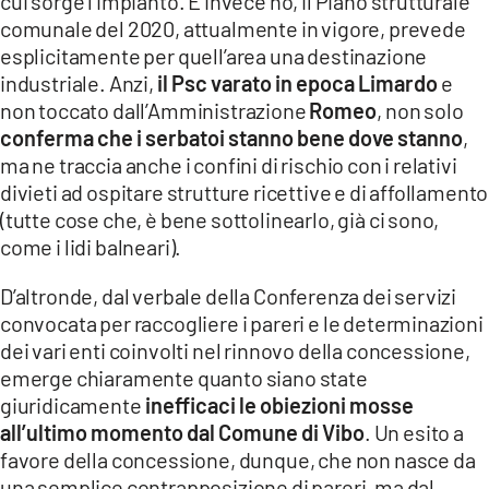
cui sorge l’impianto. E invece no, il Piano strutturale
comunale del 2020, attualmente in vigore, prevede
esplicitamente per quell’area una destinazione
industriale. Anzi,
il Psc varato in epoca
Limardo
e
non toccato dall’Amministrazione
Romeo
, non solo
conferma che i serbatoi stanno bene dove stanno
,
ma ne traccia anche i confini di rischio con i relativi
divieti ad ospitare strutture ricettive e di affollamento
(tutte cose che, è bene sottolinearlo, già ci sono,
come i lidi balneari).
D’altronde, dal verbale della Conferenza dei servizi
convocata per raccogliere i pareri e le determinazioni
dei vari enti coinvolti nel rinnovo della concessione,
emerge chiaramente quanto siano state
giuridicamente
inefficaci le obiezioni mosse
all’ultimo momento dal Comune di Vibo
. Un esito a
favore della concessione, dunque, che non nasce da
una semplice contrapposizione di pareri, ma dal