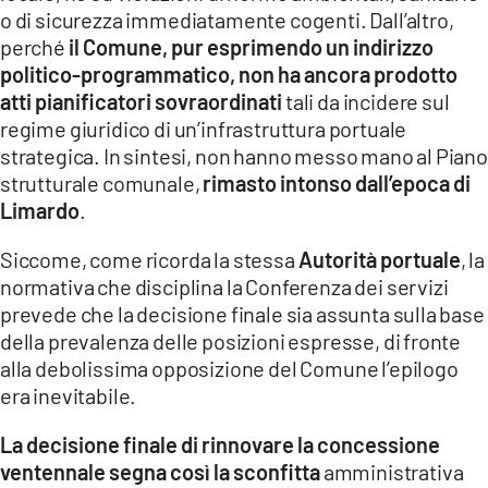
o di sicurezza immediatamente cogenti. Dall’altro,
perché
il Comune, pur esprimendo un indirizzo
politico-programmatico, non ha ancora prodotto
atti pianificatori sovraordinati
tali da incidere sul
regime giuridico di un’infrastruttura portuale
strategica. In sintesi, non hanno messo mano al Piano
strutturale comunale,
rimasto intonso dall’epoca di
Limardo
.
Siccome, come ricorda la stessa
Autorità portuale
, la
normativa che disciplina la Conferenza dei servizi
prevede che la decisione finale sia assunta sulla base
della prevalenza delle posizioni espresse, di fronte
alla debolissima opposizione del Comune l’epilogo
era inevitabile.
La decisione finale di rinnovare la concessione
ventennale segna così la sconfitta
amministrativa