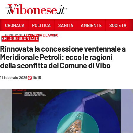
Vai
CRONACA
POLITICA
SANITÀ
AMBIENTE
SOCIETÀ
HOME PAGE
ECONOMIA E LAVORO
Sezioni
EPILOGO SCONTATO
Rinnovata la concessione ventennale a
CRONACA
Meridionale Petroli: ecco le ragioni
POLITICA
della sconfitta del Comune di Vibo
SANITÀ
11 febbraio 2026
19:15
AMBIENTE
SOCIETÀ
CULTURA
ECONOMIA E LAVORO