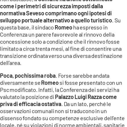
come i perimetri di sicurezza imposti dalla
normativa Seveso comprimano ogni ipotesi di
sviluppo portuale alternativo a quello turistico
. Su
questa base, il sindaco
Romeo
ha espresso in
Conferenza un parere favorevole al rinnovo della
concessione solo a condizione che il rinnovo fosse
limitato a circa trenta mesi, al fine di consentire una
transizione ordinata verso una diversa destinazione
dell’area.
Poca, pochissima roba
. Forse sarebbe andata
diversamente se
Romeo
si fosse presentato con un
Psc modificato. Infatti, la Conferenza dei servizi ha
valutato la posizione di
Palazzo Luigi Razza
come
priva di efficacia ostativa
. Da un lato, perché le
osservazioni comunali non si traducono in un
dissenso fondato su competenze esclusive dell’ente
locale, né su violazioni di norme ambientali, sanitarie