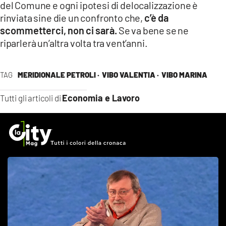
del Comune e ogni ipotesi di delocalizzazione è
rinviata sine die un confronto che,
c’è da
scommetterci, non ci sarà.
Se va bene se ne
riparlerà un’altra volta tra vent’anni.
TAG
MERIDIONALE PETROLI ·
VIBO VALENTIA ·
VIBO MARINA
Economia e Lavoro
Tutti gli articoli di