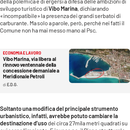
della polemica e di ergersi a difesa delle ambizioni di
sviluppo turistico di
Vibo Marina
, dichiarando
«incompatibile» la presenza dei grandi serbatoi di
carburante. Ma solo a parole, però, perché nei fatti il
Comune non ha mai messo mano al Psc.
ECONOMIA E LAVORO
Vibo Marina, via libera al
rinnovo ventennale della
concessione demaniale a
Meridionale Petroli
E.D.G.
Soltanto una modifica del principale strumento
urbanistico, infatti, avrebbe potuto cambiare la
destinazione d’uso
dei circa 27mila metri quadrati su