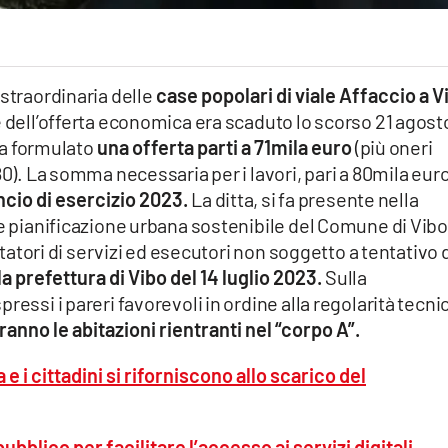
straordinaria delle
case popolari di viale Affaccio a V
 dell’offerta economica era scaduto lo scorso 21 agost
eva formulato
una offerta parti a 71mila euro
(più oneri
80). La somma necessaria per i lavori, pari a 80mila euro
ncio di esercizio 2023.
La ditta, si fa presente nella
 e pianificazione urbana sostenibile del Comune di Vibo
estatori di servizi ed esecutori non soggetto a tentativo 
lla prefettura di Vibo del 14 luglio 2023.
Sulla
ressi i pareri favorevoli in ordine alla regolarità tecni
ranno le abitazioni rientranti nel “corpo A”.
 i cittadini si riforniscono allo scarico del
ubblico per facilitare l’accesso ai servizi digitali