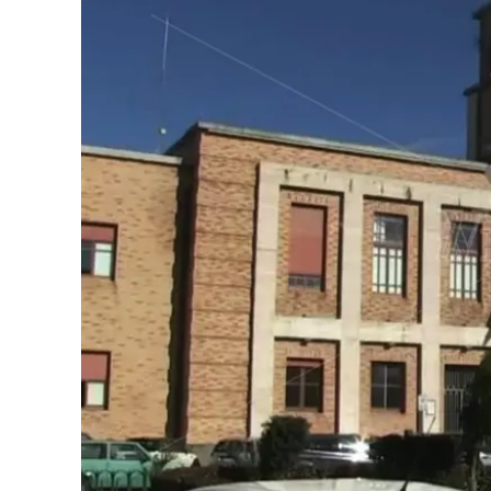
Eventi
Sport
Streaming
LaC TV
Lac Network
LaC OnAir
LaC
Network
lacplay.it
lactv.it