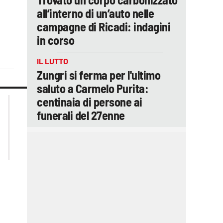
all’interno di un’auto nelle
campagne di Ricadi: indagini
in corso
IL LUTTO
Zungri si ferma per l'ultimo
saluto a Carmelo Purita:
centinaia di persone ai
lacplay.it
lacitymag.it
lactv.it
lacapitalenews.it
funerali del 27enne
laconair.it
ilreggino.it
cosenzachannel.it
catanzarochannel.it