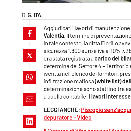
laconair.it
G. D'A.
lacitymag.it
Aggiudicati i lavori di manutenzione 
Valentia.
Il termine di presentazione
ilreggino.it
In tale contesto, la ditta Fiorillo av
cosenzachannel.it
sicurezza 1.800 euro e iva al 10% 7.2
era stata registrata a
carico del bila
ilvibonese.it
determina del Settore 4 – Territorio
iscritta nell’elenco dei fornitori, pr
catanzarochannel.it
infiltrazione mafiosa
(white list) de
determinazione sono stati inoltre esp
lacapitalenews.it
a quella contabile.
I lavori interesse
LEGGI ANCHE:
Piscopio senz’acqua e
App
depuratore – Video
Android
Il Comune di Vibo approva l’Avviso p