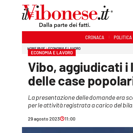
Sezioni
CRONACA
POLITICA
Cronaca
HOME PAGE
ECONOMIA E LAVORO
ECONOMIA E LAVORO
Politica
Vibo, aggiudicati i
Sanità
delle case popolar
Ambiente
La presentazione delle domande era sc
Società
per le attività registrata a carico del bil
Cultura
29 agosto 2023
11:00
Economia e Lavoro