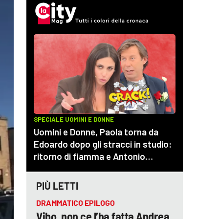
PIÙ LETTI
DRAMMATICO EPILOGO
Vibo, non ce l’ha fatta Andrea