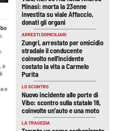
Minasi: morta la 23enne
investita su viale Affaccio,
donati gli organi
ibo
ARRESTI DOMICILIARI
o.
Zungri, arrestato per omicidio
stradale il conducente
,
coinvolto nell'incidente
costato la vita a Carmelo
, è
Purita
di
LO SCONTRO
ca e
Nuovo incidente alle porte di
Vibo: scontro sulla statale 18,
coinvolte un’auto e una moto
LA TRAGEDIA
Trovato un corpo carbonizzato