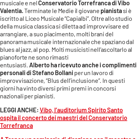
musicale e nel
Conservatorio Torrefranca di Vibo
Valentia.
Terminate le Medie il giovane
pianista
si è
iscritto al Liceo Musicale “Capialbi”. Oltre allo studio
della musica classica si diletta ad improvvisare ed
arrangiare, a suo piacimento, molti brani del
panorama musicale internazionale che spaziano dal
blues al jazz, al pop. Molti musicisti nell’ascoltarlo al
pianoforte ne sono rimasti
entusiasti.
Alberto ha ricevuto anche i complimenti
personali di Stefano Bollani
per un lavoro di
improvvisazione, “Blus dell’inclusione”. In questi
giorni ha vinto diversi primi premi in concorsi
nazionali per pianisti.
LEGGI ANCHE:
Vibo, l’auditorium Spirito Santo
ospita il concerto dei maestri del Conservatorio
Torrefranca