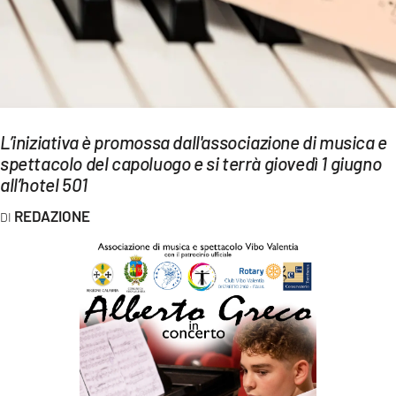
EVENTI
SPORT
Streaming
LAC TV
L’iniziativa è promossa dall'associazione di musica e
spettacolo del capoluogo e si terrà giovedì 1 giugno
LAC NETWORK
all’hotel 501
LAC ONAIR
REDAZIONE
LaC
Network
LACPLAY.IT
LACTV.IT
LACONAIR.IT