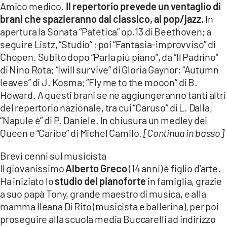
Amico medico.
Il repertorio prevede un ventaglio di
brani che spazieranno dal classico, al pop/jazz.
In
apertura la Sonata “Patetica” op.13 di Beethoven; a
seguire Listz, “Studio” ; poi “Fantasia-improvviso” di
Chopen. Subito dopo “Parla più piano”, da “Il Padrino”
di Nino Rota; “Iwill survive” di Gloria Gaynor; “Autumn
leaves” di J. Kosma; “Fly me to the mooon” di B.
Howard. A questi brani se ne aggiungeranno tanti altri
del repertorio nazionale, tra cui “Caruso” di L. Dalla,
“Napule è” di P. Daniele. In chiusura un medley dei
Queen e “Caribe” di Michel Camilo.
[Continua in basso]
Brevi cenni sul musicista
Il giovanissimo
Alberto Greco
(14 anni) è figlio d’arte.
Ha iniziato lo
studio del pianoforte
in famiglia, grazie
a suo papà Tony, grande maestro di musica, e alla
mamma Ileana Di Rito (musicista e ballerina), per poi
proseguire alla scuola media Buccarelli ad indirizzo