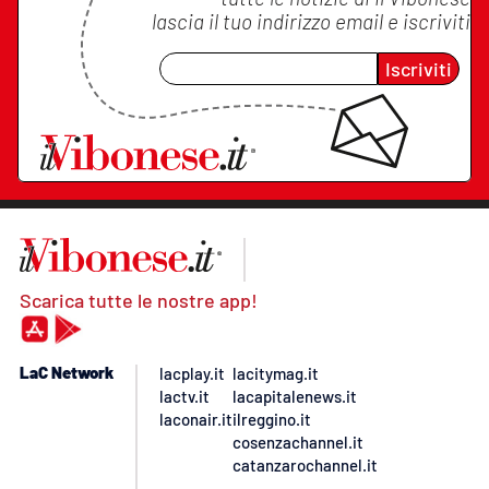
lascia il tuo indirizzo email e iscriviti
Iscriviti
Scarica tutte le nostre app!
LaC Network
lacplay.it
lacitymag.it
lactv.it
lacapitalenews.it
laconair.it
ilreggino.it
cosenzachannel.it
catanzarochannel.it