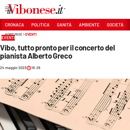
Vai
CRONACA
POLITICA
SANITÀ
AMBIENTE
SOCIETÀ
HOME PAGE
EVENTI
Sezioni
EVENTI
Vibo, tutto pronto per il concerto del
CRONACA
pianista Alberto Greco
POLITICA
24 maggio 2023
18:29
SANITÀ
AMBIENTE
SOCIETÀ
CULTURA
ECONOMIA E LAVORO