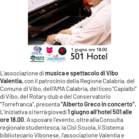
LACITYMAG.IT
ILREGGINO.IT
COSENZACHANNEL.IT
ILVIBONESE.IT
CATANZAROCHANNEL.IT
L’associazione di
musica e spettacolo di Vibo
LACAPITALENEWS.IT
Valentia,
con il patrocinio della Regione Calabria, del
Comune di Vibo, dell’AMA Calabria, del liceo “Capialbi”
App
di Vibo, del Rotary club e del Conservatorio
“Torrefranca”, presenta
“Alberto Greco in concerto”.
ANDROID
L’iniziativa si terrà giovedì
1 giugno all’hotel 501 alle
APPLE
ore 18.00
. A sposare l’evento, oltre alla Consulta
regionale studentesca, la Cisl Scuola, il Sistema
bibliotecario Vibonese, l’associazione Valentia e