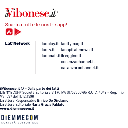
Scarica tutte le nostre app!
LaC Network
lacplay.it
lacitymag.it
lactv.it
lacapitalenews.it
laconair.it
ilreggino.it
cosenzachannel.it
catanzarochannel.it
ilVibonese.it © – Dalla parte dei fatti
DIEMMECOM® Società Editoriale Srl P. IVA 01737800795 R.O.C. 4049 – Reg. Trib
VV n.97 del 11.12.1996
Direttore Responsabile
Enrico De Girolamo
Direttore Editoriale
Maria Grazia Falduto
www.diemmecom.it