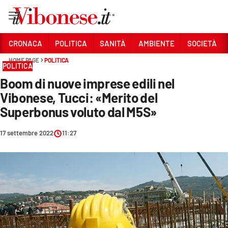
Vai
CRONACA
POLITICA
SANITÀ
AMBIENTE
SOCIETÀ
HOME PAGE
POLITICA
Sezioni
POLITICA
Boom di nuove imprese edili nel
CRONACA
Vibonese, Tucci: «Merito del
POLITICA
Superbonus voluto dal M5S»
SANITÀ
17 settembre 2022
11:27
AMBIENTE
SOCIETÀ
CULTURA
ECONOMIA E LAVORO