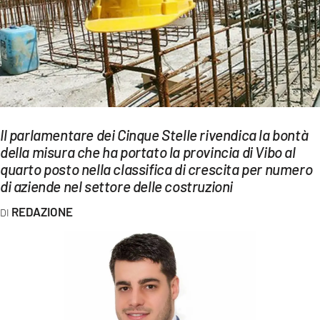
EVENTI
SPORT
Streaming
LAC TV
Il parlamentare dei Cinque Stelle rivendica la bontà
LAC NETWORK
della misura che ha portato la provincia di Vibo al
quarto posto nella classifica di crescita per numero
LAC ONAIR
di aziende nel settore delle costruzioni
LaC
REDAZIONE
Network
LACPLAY.IT
LACTV.IT
LACONAIR.IT