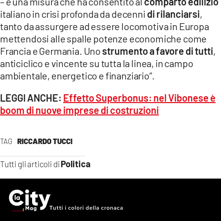
– è una misura che ha consentito al
comparto edilizio
italiano in crisi profonda da decenni
di rilanciarsi
,
tanto da assurgere ad essere locomotiva in Europa
mettendosi alle spalle potenze economiche come
Francia e Germania. Uno
strumento a favore di tutti
,
anticiclico e vincente su tutta la linea, in campo
ambientale, energetico e finanziario”.
LEGGI ANCHE:
Effetto Superbonus: nel Vibonese è
boom di nuove imprese di costruzioni
TAG
RICCARDO TUCCI
Politica
Tutti gli articoli di