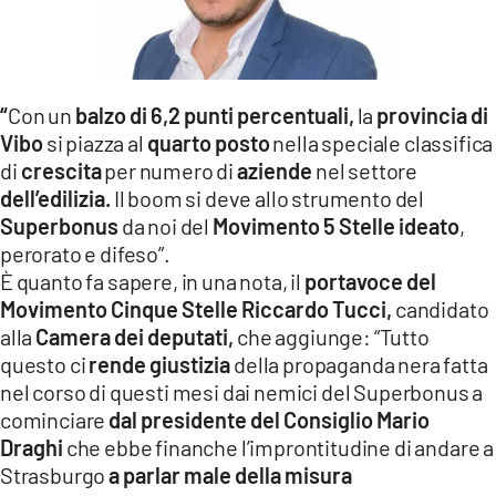
LACITYMAG.IT
ILREGGINO.IT
“
Con un
balzo di 6,2 punti percentuali,
la
provincia di
COSENZACHANNEL.IT
Vibo
si piazza al
quarto posto
nella speciale classifica
di
crescita
per numero di
aziende
nel settore
ILVIBONESE.IT
dell’edilizia.
Il boom si deve allo strumento del
CATANZAROCHANNEL.IT
Superbonus
da noi del
Movimento 5 Stelle ideato
,
perorato e difeso”.
LACAPITALENEWS.IT
È quanto fa sapere, in una nota, il
portavoce del
Movimento Cinque Stelle Riccardo Tucci,
candidato
App
alla
Camera dei deputati,
che aggiunge: “Tutto
questo ci
rende giustizia
della propaganda nera fatta
ANDROID
nel corso di questi mesi dai nemici del Superbonus a
APPLE
cominciare
dal presidente del Consiglio Mario
Draghi
che ebbe finanche l’improntitudine di andare a
Strasburgo
a parlar male della misura