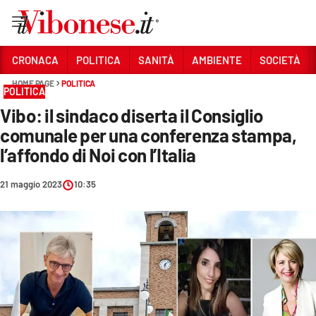
Vai
CRONACA
POLITICA
SANITÀ
AMBIENTE
SOCIETÀ
HOME PAGE
POLITICA
Sezioni
POLITICA
Vibo: il sindaco diserta il Consiglio
CRONACA
comunale per una conferenza stampa,
POLITICA
l’affondo di Noi con l’Italia
SANITÀ
21 maggio 2023
10:35
AMBIENTE
SOCIETÀ
CULTURA
ECONOMIA E LAVORO