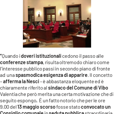
“
Quando i
doveri istituzionali
cedono il passo alle
conferenze stampa
, risulta oltremodo chiaro come
l’interesse pubblico passi in secondo piano di fronte
ad una
spasmodica esigenza di apparire
. Il concetto
–
afferma la Nesci
– è abbastanza eloquente ed è
chiaramente riferito al
sindaco del Comune di Vibo
Valentia che però merita una certa motivazione che di
seguito espongo
.
È un fatto notorio che per le ore
9.00 del
13 maggio scorso
fosse stato
convocato un
Consiglio comunale
in
seduta pubblica
straordinaria