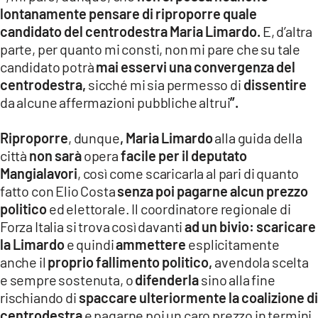
lontanamente pensare di riproporre quale
candidato del centrodestra Maria Limardo.
E, d’altra
parte, per quanto mi consti, non mi pare che su tale
candidato potrà
mai esservi una convergenza del
centrodestra,
sicché mi sia permesso di
dissentire
da alcune affermazioni pubbliche altrui
”.
Riproporre
, dunque
, Maria Limardo
alla guida della
città
non sarà
opera
facile per il deputato
Mangialavori
, così come scaricarla al pari di quanto
fatto con Elio Costa
senza poi pagarne alcun prezzo
politico
ed elettorale. Il coordinatore regionale di
Forza Italia si trova così davanti
ad un bivio:
scaricare
la Limardo
e quindi
ammettere
esplicitamente
anche il
proprio fallimento politico,
avendola scelta
e sempre sostenuta, o
difenderla
sino alla fine
rischiando di
spaccare ulteriormente la coalizione di
centrodestra
e pagarne poi un caro prezzo in termini