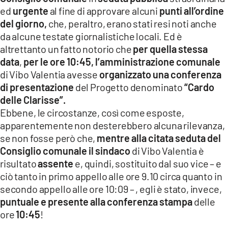
ed
urgente
al fine di approvare alcuni
punti all’ordine
del giorno,
che, peraltro, erano stati resi noti anche
da alcune testate giornalistiche locali. Ed è
altrettanto un fatto notorio che
per quella stessa
data
,
per le ore 10:45,
l’amministrazione comunale
di Vibo Valentia avesse
organizzato una conferenza
di presentazione
del Progetto denominato
“Cardo
delle Clarisse”.
Ebbene, le circostanze, così come esposte,
apparentemente non desterebbero alcuna rilevanza,
se non fosse però che,
mentre alla citata seduta del
Consiglio comunale il sindaco
di Vibo Valentia è
risultato
assente
e, quindi, sostituito dal suo vice – e
ciò tanto in primo appello alle ore 9.10 circa quanto in
secondo appello alle ore 10:09 – , egli è stato, invece,
puntuale e presente alla conferenza stampa
delle
ore
10:45
!