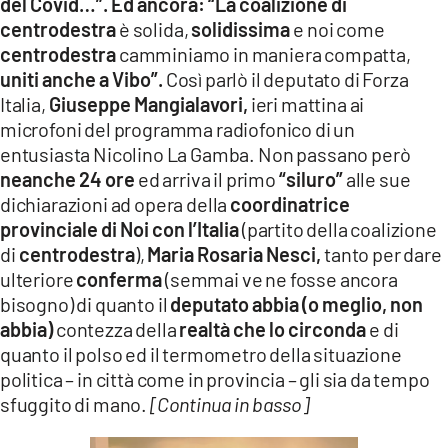
del Covid…”. Ed ancora: “La coalizione di
centrodestra
è solida,
solidissima
e noi come
centrodestra
camminiamo in maniera compatta,
uniti anche a Vibo”.
Così parlò il deputato di Forza
Italia,
Giuseppe Mangialavori,
ieri mattina ai
microfoni del programma radiofonico di un
entusiasta Nicolino La Gamba.
Non passano però
neanche 24 ore
ed arriva il primo
“siluro”
alle sue
dichiarazioni ad opera della
coordinatrice
provinciale di Noi con l’Italia
(partito della coalizione
di
centrodestra
),
Maria Rosaria Nesci,
tanto per dare
ulteriore
conferma
(semmai ve ne fosse ancora
bisogno) di quanto il
deputato abbia (o meglio, non
abbia)
contezza della
realtà che lo circonda
e di
quanto il polso ed il termometro della situazione
politica – in città come in provincia – gli sia da tempo
sfuggito di mano.
[Continua in basso]