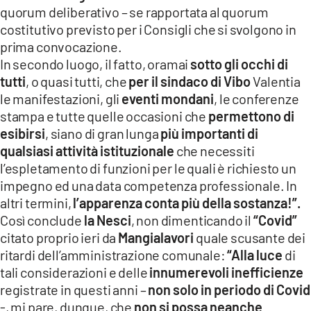
quorum deliberativo – se rapportata al quorum
costitutivo previsto per i Consigli che si svolgono in
prima convocazione.
In secondo luogo, il fatto, oramai
sotto gli occhi di
tutti
, o quasi tutti, che
per il sindaco di Vibo
Valentia
le manifestazioni, gli
eventi mondani
, le conferenze
stampa e tutte quelle occasioni che
permettono di
esibirsi
, siano di gran lunga
più importanti di
qualsiasi attività istituzionale
che necessiti
l’espletamento di funzioni per le quali è richiesto un
impegno ed una data competenza professionale. In
altri termini,
l’apparenza conta più della sostanza!”.
Così conclude
la Nesci
, non dimenticando il
“Covid”
citato proprio ieri da
Mangialavori
quale scusante dei
ritardi dell’amministrazione comunale:
“Alla luce
di
tali considerazioni e delle
innumerevoli inefficienze
registrate in questi anni –
non solo in periodo di Covid
-, mi pare, dunque, che
non si possa neanche