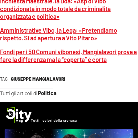
Inchiesta Maestrale, la Dda: «Asp di Vibo
condizionata in modo totale da criminalità
organizzata e politica»
Amministrative Vibo, la Lega: «Pretendiamo
rispetto. Sì ad apertura a Vito Pitaro»
Fondi per i 50 Comuni vibonesi, Mangialavori prova a
fare la differenza ma la “coperta” è corta
TAG
GIUSEPPE MANGIALAVORI
Politica
Tutti gli articoli di