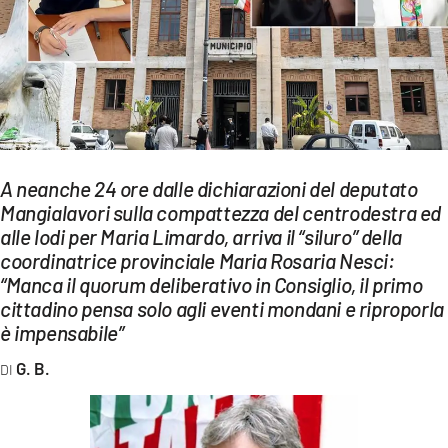
EVENTI
SPORT
Streaming
LAC TV
A neanche 24 ore dalle dichiarazioni del deputato
LAC NETWORK
Mangialavori sulla compattezza del centrodestra ed
alle lodi per Maria Limardo, arriva il “siluro” della
LAC ONAIR
coordinatrice provinciale Maria Rosaria Nesci:
“Manca il quorum deliberativo in Consiglio, il primo
LaC
cittadino pensa solo agli eventi mondani e riproporla
Network
è impensabile”
LACPLAY.IT
G. B.
LACTV.IT
LACONAIR.IT