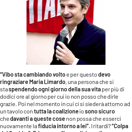
LACITYMAG.IT
ILREGGINO.IT
COSENZACHANNEL.IT
ILVIBONESE.IT
CATANZAROCHANNEL.IT
LACAPITALENEWS.IT
“Vibo sta cambiando volto
e per questo
devo
ringraziare Maria Limardo
, una persona che si
App
sta
spendendo ogni giorno della sua vita
per più di
dodici ore al giorno per cui io non posso che dirle
ANDROID
grazie. Poi nel momento in cui ci si siederà attorno ad
un tavolo con
tutta la coalizione
io
sono sicuro
APPLE
che
davanti a queste cose
non possa che esserci
nuovamente la
fiducia intorno a lei”.
I ritardi?
“Colpa