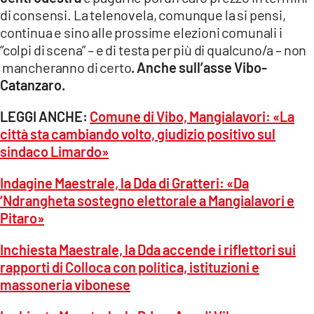
di consensi. La telenovela, comunque la si pensi,
continua e sino alle prossime elezioni comunali i
“colpi di scena” – e di testa per più di qualcuno/a – non
mancheranno di certo
. Anche sull’asse Vibo-
Catanzaro.
LEGGI ANCHE:
Comune di Vibo, Mangialavori: «La
città sta cambiando volto, giudizio positivo sul
sindaco Limardo»
Indagine Maestrale, la Dda di Gratteri: «Da
‘Ndrangheta sostegno elettorale a Mangialavori e
Pitaro»
Inchiesta Maestrale, la Dda accende i riflettori sui
rapporti di Colloca con politica, istituzioni e
massoneria vibonese