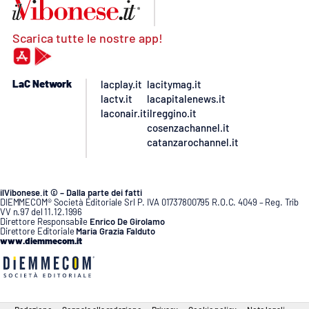
Scarica tutte le nostre app!
LaC Network
lacplay.it
lacitymag.it
lactv.it
lacapitalenews.it
laconair.it
ilreggino.it
cosenzachannel.it
catanzarochannel.it
ilVibonese.it © – Dalla parte dei fatti
DIEMMECOM® Società Editoriale Srl P. IVA 01737800795 R.O.C. 4049 – Reg. Trib
VV n.97 del 11.12.1996
Direttore Responsabile
Enrico De Girolamo
Direttore Editoriale
Maria Grazia Falduto
www.diemmecom.it