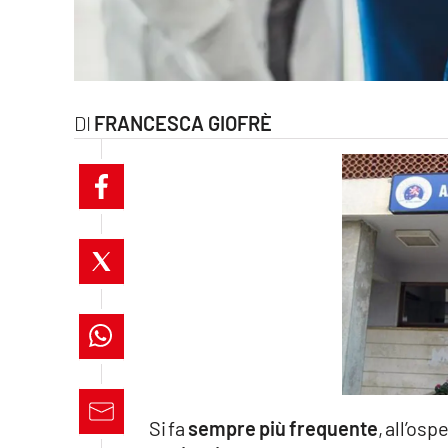
laconair.it
lacitymag.it
FRANCESCA GIOFRÈ
ilreggino.it
cosenzachannel.it
ilvibonese.it
catanzarochannel.it
lacapitalenews.it
App
Android
Si fa
sempre più frequente
, all’osp