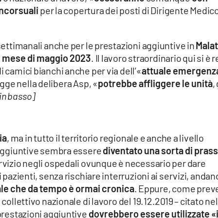
oncorsuali
per la copertura dei posti di Dirigente Medico
 settimanali anche per le prestazioni aggiuntive in
Malat
l mese di maggio 2023
. Il lavoro straordinario qui si è 
i camici bianchi anche per via dell’«
attuale emergenz
egge nella delibera Asp, «
potrebbe affliggere le unità
,
in basso]
ia
, ma in tutto il territorio regionale e anche a livello
i aggiuntive sembra essere
diventato una sorta di prass
ervizio negli ospedali ovunque è necessario per dare
i pazienti, senza rischiare interruzioni ai servizi, anda
ale che da tempo è ormai cronica
. Eppure, come prev
 collettivo nazionale di lavoro del 19.12.2019 – citato nel
 prestazioni aggiuntive
dovrebbero essere utilizzate «