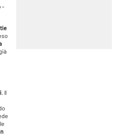
 –
tie
reso
a
 già
i
. Il
ndo
ede
le
in