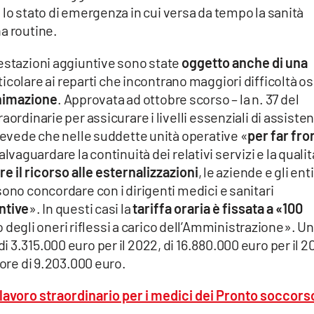
a lo stato di emergenza in cui versa da tempo la sanità
a routine.
restazioni aggiuntive sono state
oggetto anche di una
rticolare ai reparti che incontrano maggiori difficoltà os
animazione
. Approvata ad ottobre scorso – la n. 37 del
aordinarie per assicurare i livelli essenziali di assiste
prevede che nelle suddette unità operative «
per far fro
lvaguardare la continuità dei relativi servizi e la qualit
re il ricorso alle esternalizzazioni
, le aziende e gli enti
sono concordare con i dirigenti medici e sanitari
ntive
». In questi casi la
tariffa oraria è fissata a «100
 degli oneri riflessi a carico dell’Amministrazione». U
 3.315.000 euro per il 2022, di 16.880.000 euro per il 2
lore di 9.203.000 euro.
 lavoro straordinario per i medici dei Pronto soccors