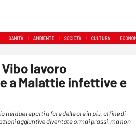
SANITÀ
AMBIENTE
SOCIETÀ
CULTURA
ECONOM
 Vibo lavoro
 a Malattie infettive e
 nei due reparti a fare delle ore in più, al fine di
stazioni aggiuntive diventate ormai prassi, ma non