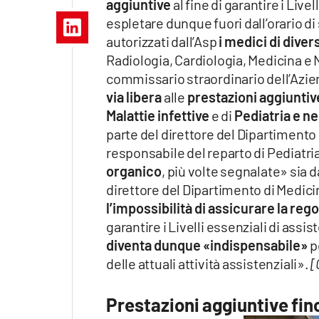
aggiuntive
al fine di garantire i Live
Apple
espletare dunque fuori dall’orario di 
autorizzati dall’Asp
i medici di diver
Radiologia, Cardiologia, Medicina e 
commissario straordinario dell’Azie
Vai
via libera
alle
prestazioni aggiuntiv
Malattie infettive
e di
Pediatria e n
parte del direttore del Dipartimento
responsabile del reparto di Pediatria 
organico
, più volte segnalate» sia d
direttore del Dipartimento di Medici
l’impossibilità di assicurare la rego
garantire i Livelli essenziali di ass
diventa dunque «indispensabile»
pe
delle attuali attività assistenziali».
[
Prestazioni aggiuntive fin