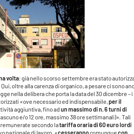
ma volta
: già nello scorso settembre era stato autorizz
. Qui, oltre alla carenza di organico, a pesare ci sono an
legge nella delibera che porta la data del 30 dicembre – i
torizzati «ove necessario ed indispensabile,
per il
ttività aggiuntiva, fino ad
un massimo di n. 6 turni di
 ciascuno e/o 12 ore, massimo 38 ore settimanali)». Tali
o remunerate secondo la
tariffa oraria di 60 euro lordi
o nazionale di lavoro, «
cesseranno
comunque
con