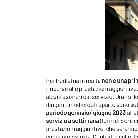
Per Pediatria in realtà
non è una pri
il ricorso alle prestazioni aggiuntive
alcuni esoneri dal servizio. Ora – si 
dirigenti medici del reparto sono au
periodo gennaio/ giugno 2023
all’a
servizio a settimana
(turni di 6 ore
prestazioni aggiuntive, che sarann
come previsto dal Contratto collettiv