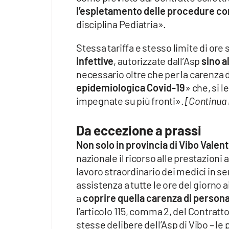
l’espletamento delle procedure c
disciplina Pediatria».
Stessa tariffa e stesso limite di ore
infettive
, autorizzate dall’Asp
sino a
necessario oltre che per la carenza d
epidemiologica Covid-19
» che, si l
impegnate su più fronti».
[Continua 
Da eccezione a prassi
Non solo in provincia di Vibo Valent
nazionale il ricorso alle prestazion
lavoro straordinario dei medici in s
assistenza a tutte le ore del giorno a
a
coprire quella carenza di person
l’articolo 115, comma 2, del Contratto
stesse delibere dell’Asp di Vibo – le