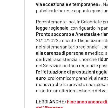
via eccezionale e temporanea»
. M
pubblica le ha rese appunto quasi un
Recentemente, poi, in Calabria le p
legge regionale
, con riguardo in pa
Pronto soccorso e Anestesia e ri
21/10/2022, recante “Disposizioni str
nel sistema sanitario regionale” -, 
alla carenza di personale
medico, sa
dei livelli assistenziali, nonché
ridur
del Servizio sanitario regionale pos
l’effettuazione di prestazioni aggiu
euro
lordi omnicomprensivi, al netto
manovra che ha previsto una spesa di
e inoltre un ulteriore esborso del va
LEGGI ANCHE:
Fine anno ancora di
del Vibonese