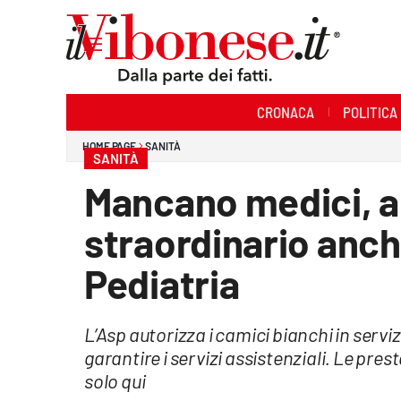
Sezioni
CRONACA
POLITICA
Cronaca
HOME PAGE
SANITÀ
SANITÀ
Politica
Mancano medici, a
Sanità
straordinario anche
Ambiente
Pediatria
Società
L’Asp autorizza i camici bianchi in servizio
Cultura
garantire i servizi assistenziali. Le pre
Economia e Lavoro
solo qui