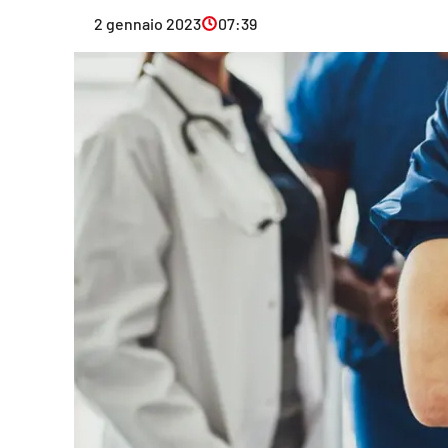
Eventi
2 gennaio 2023
07:39
Sport
Streaming
LaC TV
Lac Network
LaC OnAir
LaC
Network
lacplay.it
lactv.it