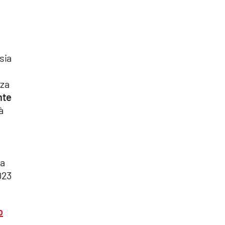
sia
nza
nte
à
na
023
o