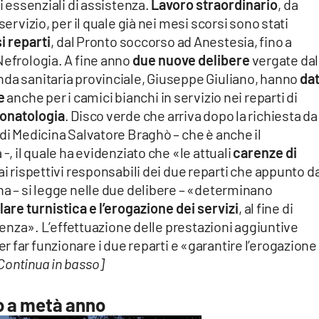
lli essenziali di assistenza.
Lavoro straordinario
, da
servizio, per il quale già nei mesi scorsi sono stati
si reparti
, dal Pronto soccorso ad Anestesia, fino a
Nefrologia. A fine anno
due nuove delibere
vergate dal
nda sanitaria provinciale, Giuseppe Giuliano, hanno
dat
e
anche per i camici bianchi in servizio nei reparti di
eonatologia
. Disco verde che arriva dopo la richiesta da
 di Medicina Salvatore Braghò – che è anche il
-, il quale ha evidenziato che «le attuali
carenze di
ai rispettivi responsabili dei due reparti che appunto d
na – si legge nelle due delibere – «determinano
lare turnistica e l’erogazione dei servizi
, al fine di
istenza». L’effettuazione delle prestazioni aggiuntive
r far funzionare i due reparti e «garantire l’erogazione
Continua in basso]
o a metà anno