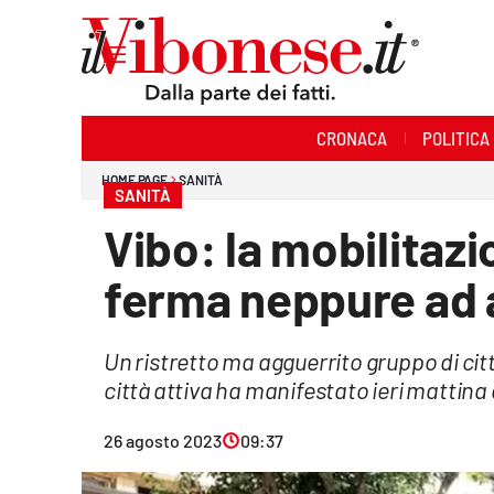
Sezioni
CRONACA
POLITICA
Cronaca
HOME PAGE
SANITÀ
SANITÀ
Politica
Vibo: la mobilitazi
Sanità
ferma neppure ad
Ambiente
Un ristretto ma agguerrito gruppo di cit
Società
città attiva ha manifestato ieri mattina
Cultura
26 agosto 2023
09:37
Economia e Lavoro