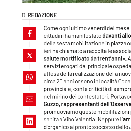
laconair.it
REDAZIONE
lacitymag.it
Come ogni ultimo venerdì del mese a
cittadini ha manifestato
davanti allo
ilreggino.it
della sesta mobilitazione in piazza o
cosenzachannel.it
ieri ha chiamato a raccolta le associa
salute mortificato da trent’anni»
.
A
ilvibonese.it
servizi erogati dal principale ospeda
attesa della realizzazione della nuo
catanzarochannel.it
circa 20 anni or sono in località Cocar
provinciale, con le criticità di sempre
lacapitalenews.it
nel mirino dei contestatori.
Portavoc
Guzzo, rappresentanti dell’Osservat
App
promuoviamo queste mobilitazioni per 
sanità a Vibo Valentia. Neppure
l’ar
Android
d’organico al pronto soccorso dello 