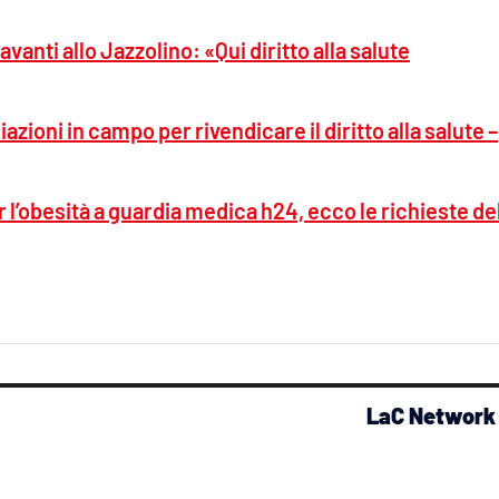
vanti allo Jazzolino: «Qui diritto alla salute
azioni in campo per rivendicare il diritto alla salute –
 l’obesità a guardia medica h24, ecco le richieste de
LaC Network