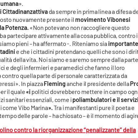
à umana
».
i Cittadinanzattiva
da sempre in prima linea a difesa d
risposto nuovamente presente il
movimento Vibonesi
la Potenza.
«Non potevano non raccogliere questo
a partecipare attivamente alla cosa pubblica, contro i
i siamo pieni – ha affermato -. Riteniamo sia
important
ttadini
e che i cittadini pretendano quelli che sono i dirit
alità della vita. Noi siamo e saremo sempre dalla part
ci e degli infermieri e paramedici che fanno il loro
contro quella parte di personale caratterizzata da
eressi». In piazza
Fleming
anche il presidente della
Pr
er il quale
«i
politici dovrebbero mettere in campo ogn
vizi sanitari essenziali, come i
poliambulatori e il serviz
oni come Vibo Marina
».
Tra i manifestanti pure il poeta e
il tempo delle parole – ha chiosato – è il momento di agir
zzolino contro la riorganizzazione “penalizzante” della