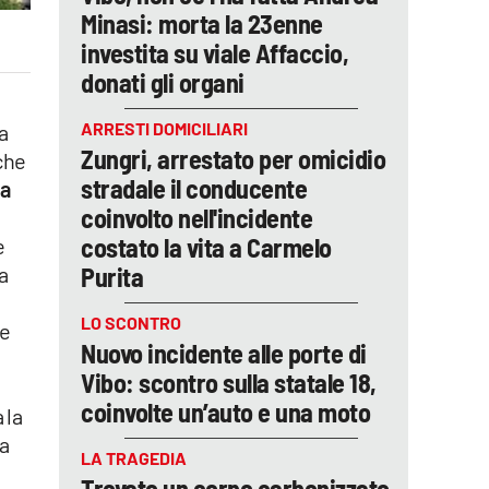
Minasi: morta la 23enne
investita su viale Affaccio,
donati gli organi
ARRESTI DOMICILIARI
ta
Zungri, arrestato per omicidio
che
stradale il conducente
la
coinvolto nell'incidente
costato la vita a Carmelo
e
Purita
a
LO SCONTRO
re
Nuovo incidente alle porte di
Vibo: scontro sulla statale 18,
coinvolte un’auto e una moto
 la
za
LA TRAGEDIA
Trovato un corpo carbonizzato