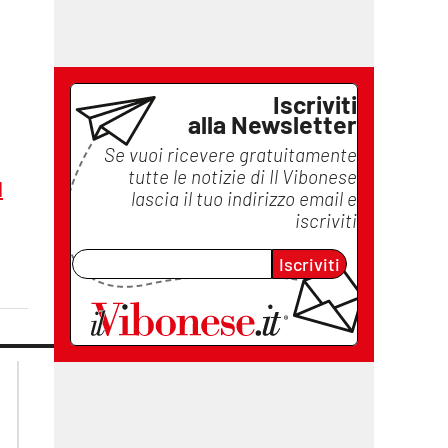
Iscriviti
alla Newsletter
Se vuoi ricevere gratuitamente
tutte le notizie di
Il Vibonese
l
lascia il tuo indirizzo email e
iscriviti
Iscriviti
lacplay.it
lacitymag.it
lactv.it
lacapitalenews.it
laconair.it
ilreggino.it
cosenzachannel.it