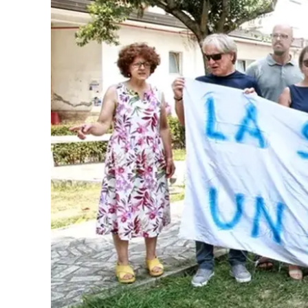
Eventi
Sport
Streaming
LaC TV
Lac Network
LaC OnAir
LaC
Network
lacplay.it
lactv.it