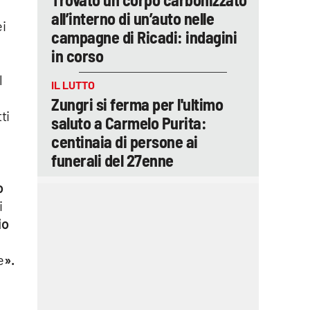
all’interno di un’auto nelle
ei
campagne di Ricadi: indagini
in corso
l
IL LUTTO
e
Zungri si ferma per l'ultimo
ti
saluto a Carmelo Purita:
e
centinaia di persone ai
funerali del 27enne
o
i
io
e
».