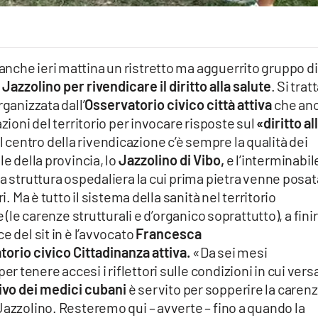
nche ieri mattina un ristretto ma agguerrito gruppo di
 Jazzolino per rivendicare il diritto alla salute
. Si trat
rganizzata dall’
Osservatorio civico città attiva
che an
zioni del territorio per invocare risposte sul
«diritto al
l centro della rivendicazione c’è sempre la qualità dei
le della provincia, lo
Jazzolino di Vibo,
e l’interminabil
va struttura ospedaliera la cui prima pietra venne posat
i. Ma è tutto il sistema della sanità nel territorio
 (le carenze strutturali e d’organico soprattutto), a fini
e del sit in è l’avvocato
Francesca
orio civico Cittadinanza attiva.
«Da sei mesi
tenere accesi i riflettori sulle condizioni in cui versa
rivo dei medici cubani
è servito per sopperire la caren
Jazzolino. Resteremo qui – avverte – fino a quando la