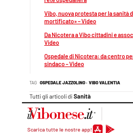
Vibo, nuova protesta per la sanità da
mortificato» – Video
Da Nicotera a Vibo cittadini e associ
Video
Ospedale di Nicotera: da centro per
sindaco – Video
TAG
OSPEDALE JAZZOLINO ·
VIBO VALENTIA
Tutti gli articoli di
Sanità
Scarica tutte le nostre app!