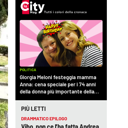
PIÙ LETTI
DRAMMATICO EPILOGO
Vibo, non ce l’ha fatta Andrea