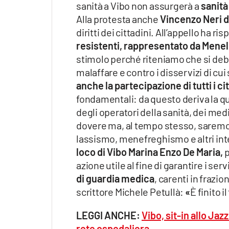
sanità a Vibo non assurgerà a
sanit
Apple
Alla protesta anche
Vincenzo Neri d
diritti dei cittadini. All’appello ha 
resistenti, rappresentato da Menel
stimolo perché riteniamo che si debb
Vai
malaffare e contro i disservizi di cu
anche la partecipazione di tutti i ci
fondamentali: da questo deriva la qu
degli operatori della sanità, dei medi
dovere ma, al tempo stesso, saremo 
lassismo, menefreghismo e altri int
loco di Vibo Marina Enzo De Maria,
p
azione utile al fine di garantire i ser
di guardia medica
, carenti in frazi
scrittore Michele Petullà:
«
È finito 
LEGGI ANCHE:
Vibo, sit-in allo Ja
rete ospedaliera