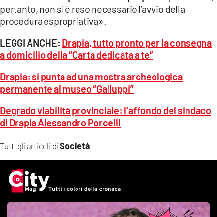
pertanto, non si è reso necessario l’avvio della
procedura espropriativa».
LEGGI ANCHE:
Drapia, tutto pronto per la consegna
a domicilio della “Carta dedicata a te”
Drapia: si punta ad una mostra archeologica
permanente al museo “Galluppi”
Degrado viabilità provinciale: l’affondo del sindaco
di Drapia Alessandro Porcelli
Società
Tutti gli articoli di