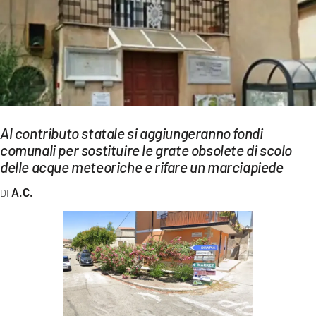
EVENTI
SPORT
Streaming
LAC TV
Al contributo statale si aggiungeranno fondi
LAC NETWORK
comunali per sostituire le grate obsolete di scolo
delle acque meteoriche e rifare un marciapiede
LAC ONAIR
A.C.
LaC
Network
LACPLAY.IT
LACTV.IT
LACONAIR.IT