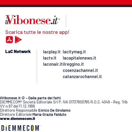
Scarica tutte le nostre app!
LaC Network
lacplay.it
lacitymag.it
lactv.it
lacapitalenews.it
laconair.it
ilreggino.it
cosenzachannel.it
catanzarochannel.it
ilVibonese.it © – Dalla parte dei fatti
DIEMMECOM® Società Editoriale Srl P. IVA 01737800795 R.O.C. 4049 – Reg. Trib
VV n.97 del 11.12.1996
Direttore Responsabile
Enrico De Girolamo
Direttore Editoriale
Maria Grazia Falduto
www.diemmecom.it