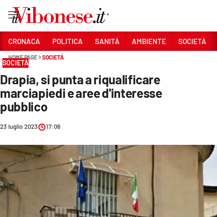
Vai
CRONACA
POLITICA
SANITÀ
AMBIENTE
SOCIETÀ
HOME PAGE
SOCIETÀ
Sezioni
SOCIETÀ
Drapia, si punta a riqualificare
CRONACA
marciapiedi e aree d'interesse
POLITICA
pubblico
SANITÀ
23 luglio 2023
17:06
AMBIENTE
SOCIETÀ
CULTURA
ECONOMIA E LAVORO