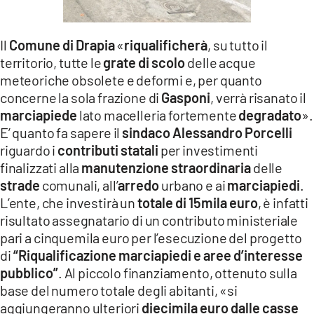
LACITYMAG.IT
Il
Comune di Drapia
«
riqualificherà
, su tutto il
ILREGGINO.IT
territorio, tutte le
grate di scolo
delle acque
COSENZACHANNEL.IT
meteoriche obsolete e deformi e, per quanto
concerne la sola frazione di
Gasponi
, verrà risanato il
ILVIBONESE.IT
marciapiede
lato macelleria fortemente
degradato
».
E’ quanto fa sapere il
sindaco Alessandro Porcelli
CATANZAROCHANNEL.IT
riguardo i
contributi
statali
per investimenti
finalizzati alla
manutenzione straordinaria
delle
LACAPITALENEWS.IT
strade
comunali, all’
arredo
urbano e ai
marciapiedi
.
L’ente, che investirà un
totale di 15mila euro
, è infatti
App
risultato assegnatario di un contributo ministeriale
ANDROID
pari a
cinquemila euro per l’esecuzione del progetto
di
“Riqualificazione marciapiedi e aree d’interesse
APPLE
pubblico”
. Al piccolo finanziamento, ottenuto sulla
base del numero totale degli abitanti, «si
aggiungeranno ulteriori
diecimila euro dalle casse