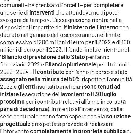
comunali
– ha precisato Porcelli –
per completare
una serie di
interventi
che attendevamo di poter
svolgere da tempo». L’assegnazione rientra nelle
disposizioni impartite dal
Ministero dell’Interno
con
decreto nel gennaio dello scorso anno, nel limite
complessivo di 200 milioni di euro per il 2022 e di 100
milioni di euro per il 2023. Il fondo, inoltre, rientra nel
“
Bilancio di previsione dello Stato
per l’anno
finanziario 2022 e
Bilancio pluriennale
per il triennio
2022- 2024”.
Il contributo
per l’anno in corso è stato
assegnato nella misura del 50%
rispetto all’annualità
2022 e
gli enti
risultati beneficiari
sono tenuti ad
iniziare
l’esecuzione dei
lavori
entro il 30 luglio
prossimo
per i contributi relativi all’anno in corso (
a
pena di decadenza
). In merito all’intervento, dalla
sede comunale hanno fatto sapere che «la
soluzione
progettuale
prospettata prevede di realizzare
l’intervento
completamente in proprietà pubblica
e,