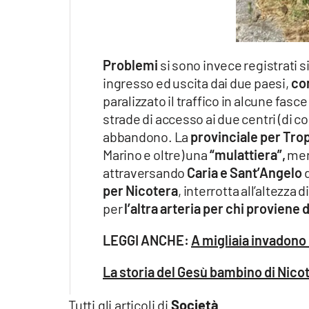
Problemi
si sono invece registrati s
ingresso ed uscita dai due paesi,
co
paralizzato il traffico in alcune fasce 
strade di accesso ai due centri (di c
abbandono. La
provinciale per Tro
Marino e oltre) una
“mulattiera”,
ment
attraversando
Caria e Sant’Angelo
d
per Nicotera
, interrotta all’altezza
per
l’altra arteria
per chi proviene 
LEGGI ANCHE:
A migliaia invadono 
La storia del Gesù bambino di Nic
Tutti gli articoli di
Società