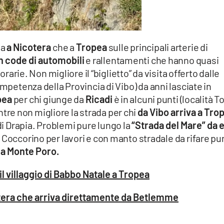
ia
a Nicotera
che a
Tropea
sulle principali arterie di
n code di automobili
e rallentamenti che hanno quasi
orarie. Non migliore il “biglietto” da visita offerto dalle
ompetenza della Provincia di Vibo) da anni lasciate in
pea
per chi giunge da
Ricadi
è in alcuni punti (località T
re non migliore la strada per chi
da Vibo arriva a Tro
i Drapia. Problemi pure lungo la
“Strada del Mare”
da 
 di Coccorino per lavori e con manto stradale da rifare pu
da Monte Poro.
il villaggio di Babbo Natale a Tropea
otera che arriva direttamente da Betlemme