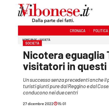
Sezioni
CRONACA
POLITICA
Cronaca
HOME PAGE
SOCIETÀ
SOCIETÀ
Politica
Nicotera eguaglia
Sanità
visitatori in questi
Ambiente
Un successo senza precedenti anche il 
Società
turisti giunti pure dal Reggino e dal Cos
Cultura
conducono nei due centri
Economia e Lavoro
27 dicembre 2022
15:01