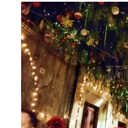
Eventi
Sport
Streaming
LaC TV
Lac Network
LaC OnAir
LaC
Network
lacplay.it
lactv.it