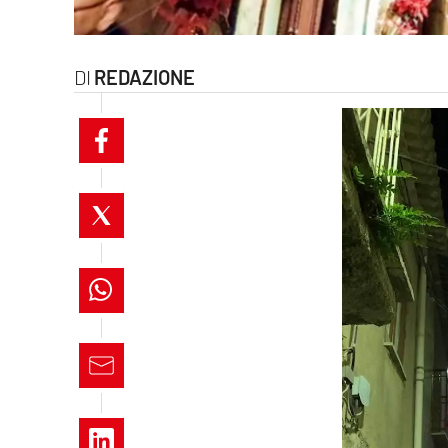
laconair.it
lacitymag.it
REDAZIONE
ilreggino.it
cosenzachannel.it
ilvibonese.it
catanzarochannel.it
lacapitalenews.it
App
Android