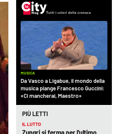
PIÙ LETTI
IL LUTTO
Zungri si ferma per l'ultimo