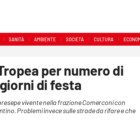
SANITÀ
AMBIENTE
SOCIETÀ
CULTURA
ECONOM
 Tropea per numero di
 giorni di festa
presepe vivente nella frazione Comerconi con
entino. Problemi invece sulle strade da rifare e che