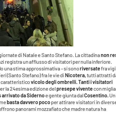
giornate di Natale e Santo Stefano. La cittadina
non re
i registra un afflusso di visitatori per nulla inferiore.
o una stima approssimativa – si sono
riversate
fra vigi
ieri (Santo Stefano) fra le vie di
Nicotera,
tutti attratti d
l caratteristico
vicolo degli ombrelli. Tanti i visitatori
er la 24esima edizione del
presepe vivente
con miglia
 arrivato da Siderno
e gente giunta dal
Cosentino.
Un
ome
basta davvero poco
per attirare visitatori in divers
ro offrono panorami mozzafiato che madre natura ha