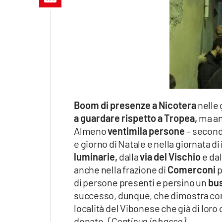
Apple
Vai
Boom di presenze a Nicotera
nelle 
a guardare rispetto a Tropea,
ma anz
Almeno
ventimila persone
– second
e giorno di Natale e nella giornata di 
luminarie,
dalla
via del Vischio
e da
anche nella frazione di
Comerconi
p
di persone presenti e persino un
bus
successo, dunque, che dimostra c
località del Vibonese che già di lo
donato.
[Continua in basso]