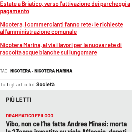
Estate a Briatico, verso l’attivazione dei parcheggi a
pagamento
Nicotera, i commercianti fanno rete: le richieste
all’amministrazione comunale
Nicotera Marina, al via i lavori per la nuova rete di
raccolta acque bianche sul lungomare
TAG
NICOTERA ·
NICOTERA MARINA
Società
Tutti gli articoli di
PIÙ LETTI
DRAMMATICO EPILOGO
Vibo, non ce l’ha fatta Andrea Minasi: morta
la 23enne investita su viale Affaccio, donati