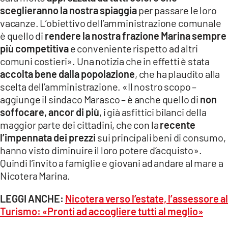
sceglieranno la nostra spiaggia
per passare le loro
vacanze. L’obiettivo dell’amministrazione comunale
è quello di
rendere la nostra frazione Marina sempre
più competitiva
e conveniente rispetto ad altri
comuni costieri». Una notizia che in effetti è stata
accolta bene dalla popolazione
, che ha plaudito alla
scelta dell’amministrazione. «Il nostro scopo –
aggiunge il sindaco Marasco – è anche quello di
non
soffocare, ancor di più
, i già asfittici bilanci della
maggior parte dei cittadini, che con la
recente
l’impennata dei prezzi
sui principali beni di consumo,
hanno visto diminuire il loro potere d’acquisto».
Quindi l’invito a famiglie e giovani ad andare al mare a
Nicotera Marina.
LEGGI ANCHE:
Nicotera verso l’estate, l’assessore al
Turismo: «Pronti ad accogliere tutti al meglio»