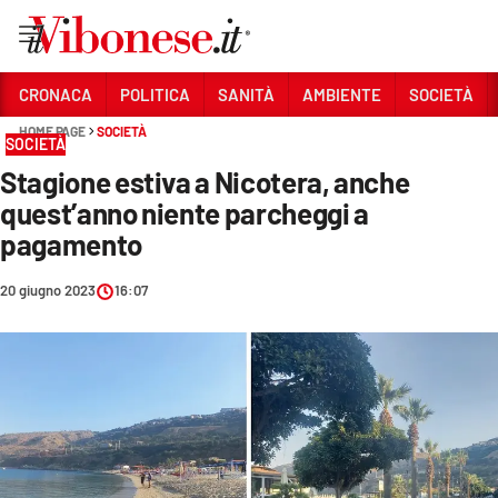
Vai
CRONACA
POLITICA
SANITÀ
AMBIENTE
SOCIETÀ
HOME PAGE
SOCIETÀ
Sezioni
SOCIETÀ
Stagione estiva a Nicotera, anche
CRONACA
quest’anno niente parcheggi a
POLITICA
pagamento
SANITÀ
20 giugno 2023
16:07
AMBIENTE
SOCIETÀ
CULTURA
ECONOMIA E LAVORO