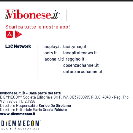
Scarica tutte le nostre app!
LaC Network
lacplay.it
lacitymag.it
lactv.it
lacapitalenews.it
laconair.it
ilreggino.it
cosenzachannel.it
catanzarochannel.it
ilVibonese.it © – Dalla parte dei fatti
DIEMMECOM® Società Editoriale Srl P. IVA 01737800795 R.O.C. 4049 – Reg. Trib
VV n.97 del 11.12.1996
Direttore Responsabile
Enrico De Girolamo
Direttore Editoriale
Maria Grazia Falduto
www.diemmecom.it