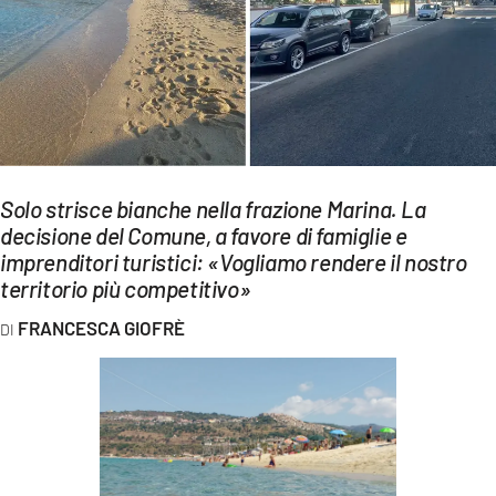
EVENTI
SPORT
Streaming
LAC TV
Solo strisce bianche nella frazione Marina. La
LAC NETWORK
decisione del Comune, a favore di famiglie e
imprenditori turistici: «Vogliamo rendere il nostro
LAC ONAIR
territorio più competitivo»
LaC
FRANCESCA GIOFRÈ
Network
LACPLAY.IT
LACTV.IT
LACONAIR.IT