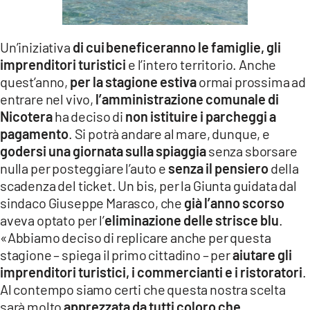
LACITYMAG.IT
Un’iniziativa
di cui
beneficeranno le famiglie, gli
ILREGGINO.IT
imprenditori turistici
e l’intero territorio. Anche
COSENZACHANNEL.IT
quest’anno,
per la stagione estiva
ormai prossima ad
entrare nel vivo,
l’amministrazione comunale di
ILVIBONESE.IT
Nicotera
ha deciso di
non istituire i parcheggi a
pagamento
. Si potrà andare al mare, dunque, e
CATANZAROCHANNEL.IT
godersi una giornata sulla spiaggia
senza sborsare
LACAPITALENEWS.IT
nulla per posteggiare l’auto e
senza il pensiero
della
scadenza del ticket. Un bis, per la Giunta guidata dal
sindaco Giuseppe Marasco, che
già l’anno scorso
App
aveva optato per l’
eliminazione delle strisce blu
.
ANDROID
«Abbiamo deciso di replicare anche per questa
stagione – spiega il primo cittadino – per
aiutare gli
APPLE
imprenditori turistici, i commercianti e i ristoratori
.
Al contempo siamo certi che questa nostra scelta
sarà molto
apprezzata da tutti coloro che