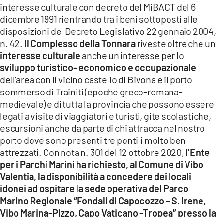
interesse culturale con decreto del MiBACT del 6
dicembre 1991 rientrando tra i beni sottoposti alle
disposizioni del Decreto Legislativo 22 gennaio 2004,
n. 42.
Il Complesso della Tonnara
riveste oltre che un
interesse culturale
anche un interesse per lo
sviluppo turistico- economico e occupazionale
dell’area con il vicino castello di Bivona e il porto
sommerso di Trainiti (epoche greco-romana-
medievale) e di tutta la provincia che possono essere
legati a visite di viaggiatori e turisti, gite scolastiche,
escursioni anche da parte di chi attracca nel nostro
porto dove sono presenti tre pontili molto ben
attrezzati. Con nota n. 301 del 12 ottobre 2020,
l’Ente
per i Parchi Marini ha richiesto, al Comune di Vibo
Valentia, la disponibilità a concedere dei locali
idonei ad ospitare la sede operativa del Parco
Marino Regionale “Fondali di Capocozzo – S. Irene,
Vibo Marina-Pizzo, Capo Vaticano -Tropea” presso la