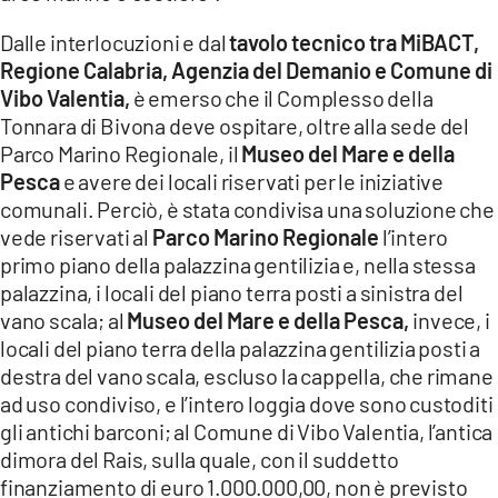
Dalle interlocuzioni e dal
tavolo tecnico tra MiBACT,
Regione Calabria, Agenzia del Demanio e Comune di
Vibo Valentia,
è emerso che il Complesso della
Tonnara di Bivona deve ospitare, oltre alla sede del
Parco Marino Regionale, il
Museo del Mare e della
Pesca
e avere dei locali riservati per le iniziative
comunali. Perciò, è stata condivisa una soluzione che
vede riservati al
Parco Marino Regionale
l’intero
primo piano della palazzina gentilizia e, nella stessa
palazzina, i locali del piano terra posti a sinistra del
vano scala; al
Museo del Mare e della Pesca,
invece, i
locali del piano terra della palazzina gentilizia posti a
destra del vano scala, escluso la cappella, che rimane
ad uso condiviso, e l’intero loggia dove sono custoditi
gli antichi barconi; al Comune di Vibo Valentia, l’antica
dimora del Rais, sulla quale, con il suddetto
finanziamento di euro 1.000.000,00, non è previsto