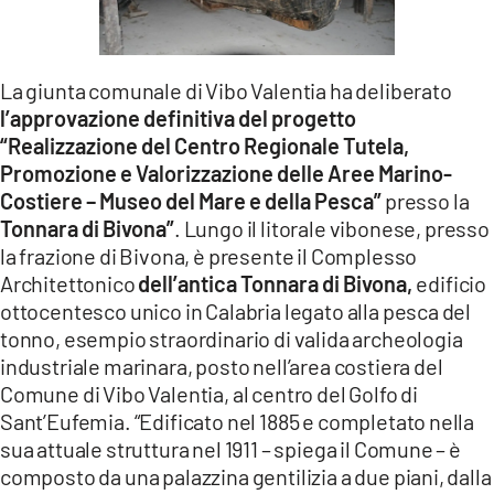
LACITYMAG.IT
ILREGGINO.IT
La giunta comunale di Vibo Valentia ha deliberato
l’approvazione definitiva del progetto
COSENZACHANNEL.IT
“Realizzazione del Centro Regionale Tutela,
ILVIBONESE.IT
Promozione e Valorizzazione delle Aree Marino-
Costiere – Museo del Mare e della Pesca”
presso la
CATANZAROCHANNEL.IT
Tonnara di Bivona”
. Lungo il litorale vibonese, presso
la frazione di Bivona, è presente il Complesso
LACAPITALENEWS.IT
Architettonico
dell’antica Tonnara di Bivona,
edificio
ottocentesco unico in Calabria legato alla pesca del
App
tonno, esempio straordinario di valida archeologia
industriale marinara, posto nell’area costiera del
ANDROID
Comune di Vibo Valentia, al centro del Golfo di
APPLE
Sant’Eufemia. “Edificato nel 1885 e completato nella
sua attuale struttura nel 1911 – spiega il Comune – è
composto da una palazzina gentilizia a due piani, dalla