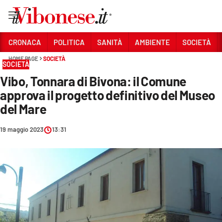
Vai
CRONACA
POLITICA
SANITÀ
AMBIENTE
SOCIETÀ
HOME PAGE
SOCIETÀ
Sezioni
SOCIETÀ
Vibo, Tonnara di Bivona: il Comune
CRONACA
approva il progetto definitivo del Museo
POLITICA
del Mare
SANITÀ
19 maggio 2023
13:31
AMBIENTE
SOCIETÀ
CULTURA
ECONOMIA E LAVORO