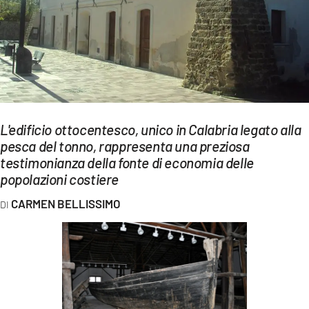
EVENTI
SPORT
Streaming
LAC TV
L'edificio ottocentesco, unico in Calabria legato alla
LAC NETWORK
pesca del tonno, rappresenta una preziosa
testimonianza della fonte di economia delle
LAC ONAIR
popolazioni costiere
LaC
CARMEN BELLISSIMO
Network
LACPLAY.IT
LACTV.IT
LACONAIR.IT