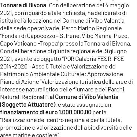
Tonnara di Bivona
. Con deliberazione del 4 maggio
2021, con riguardo a tale richiesta, ha deliberato di
istituire l’allocazione nel Comune di Vibo Valentia
della sede operativa del Parco Marino Regionale
“Fondali di Capocozzo – S. Irene, Vibo Marina-Pizzo,
Capo Vaticano -Tropea” presso la Tonnara di Bivona.
Con deliberazione di giunta regionale del 9 giugno
2021, avente ad oggetto “POR Calabria FESR-FSE
2014-2020 – Asse 6 Tutela e Valorizzazione del
Patrimonio Ambientale Culturale: Approvazione
Piano di Azione “Valorizzazione turistica delle aree di
interesse naturalistico delle fiumare e dei Parchi
Naturali Regionali”,
al Comune di Vibo Valentia
(Soggetto Attuatore),
è stato assegnato un
finanziamento di euro 1.000.000,00
per la
“Realizzazione del centro regionale per la tutela,
promozione e valorizzazione della biodiversità delle
aree marine e costiere”.