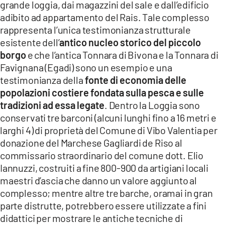
grande loggia, dai magazzini del sale e dall’edificio
adibito ad appartamento del Rais. Tale complesso
rappresenta l’unica testimonianza strutturale
esistente dell’
antico nucleo storico del piccolo
borgo
e che l’antica Tonnara di Bivona e la Tonnara di
Favignana (Egadi) sono un esempio e una
testimonianza della
fonte di economia delle
popolazioni costiere fondata sulla pesca e sulle
tradizioni ad essa legate
. Dentro la Loggia sono
conservati tre barconi (alcuni lunghi fino a 16 metri e
larghi 4) di proprietà del Comune di Vibo Valentia per
donazione del Marchese Gagliardi de Riso al
commissario straordinario del comune dott. Elio
Iannuzzi, costruiti a fine 800-900 da artigiani locali
maestri d’ascia che danno un valore aggiunto al
complesso; mentre altre tre barche, oramai in gran
parte distrutte, potrebbero essere utilizzate a fini
didattici per mostrare le antiche tecniche di