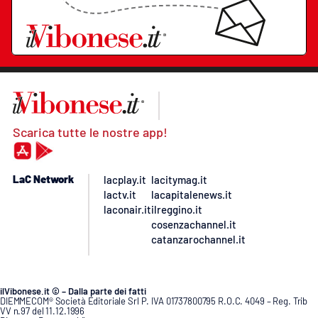
Scarica tutte le nostre app!
LaC Network
lacplay.it
lacitymag.it
lactv.it
lacapitalenews.it
laconair.it
ilreggino.it
cosenzachannel.it
catanzarochannel.it
ilVibonese.it © – Dalla parte dei fatti
DIEMMECOM® Società Editoriale Srl P. IVA 01737800795 R.O.C. 4049 – Reg. Trib
VV n.97 del 11.12.1996