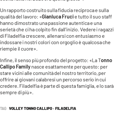
Un rapporto costruito sulla fiducia reciproca e sulla
qualità del lavoro: «
Gianluca Fruci
e tutto il suo staff
hanno dimostrato una passione autentica e una
serietà che ci ha colpito fin dall'inizio. Vedere i ragazzi
di Filadelfia crescere, allenarsi con entusiasmo e
indossare i nostri colori con orgoglio è qualcosa che
riempie il cuore».
Infine, il senso più profondo del progetto: «La T
onno
Callipo Family
nasce esattamente per questo: per
stare vicini alle comunità del nostro territorio, per
offrire ai giovani calabresi un percorso serio in cui
credere. Filadelfia è parte di questa famiglia, e lo sarà
sempre di più».
TAG
VOLLEY TONNO CALLIPO ·
FILADELFIA