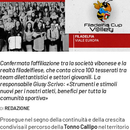
EVENTI
SPORT
Streaming
LAC TV
LAC NETWORK
Confermata l'affiliazione tra la società vibonese e la
LAC ONAIR
realtà filadelfiese, che conta circa 100 tesserati tra
team dilettantistici e settori giovanili. La
responsabile Giusy Scrivo: «Strumenti e stimoli
LaC
nuovi per i nostri atleti, benefici per tutta la
Network
comunità sportiva»
LACPLAY.IT
REDAZIONE
LACTV.IT
Prosegue nel segno della continuità e della crescita
LACONAIR.IT
condivisa il percorso della
Tonno Callipo
nel territorio