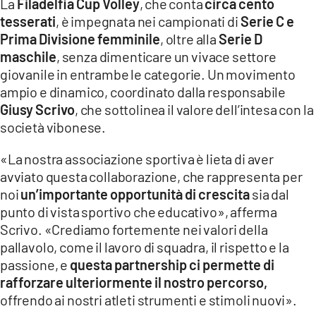
La
Filadelfia Cup Volley
, che conta
circa cento
tesserati
, è impegnata nei campionati di
Serie C e
Prima Divisione femminile
, oltre alla
Serie D
maschile
, senza dimenticare un vivace settore
giovanile in entrambe le categorie. Un movimento
ampio e dinamico, coordinato dalla responsabile
Giusy Scrivo
, che sottolinea il valore dell’intesa con la
società vibonese.
«La nostra associazione sportiva è lieta di aver
avviato questa collaborazione, che rappresenta per
noi
un’importante opportunità di crescita
sia dal
punto di vista sportivo che educativo», afferma
Scrivo. «Crediamo fortemente nei valori della
pallavolo, come il lavoro di squadra, il rispetto e la
passione, e
questa partnership ci permette di
rafforzare ulteriormente il nostro percorso,
offrendo ai nostri atleti strumenti e stimoli nuovi».