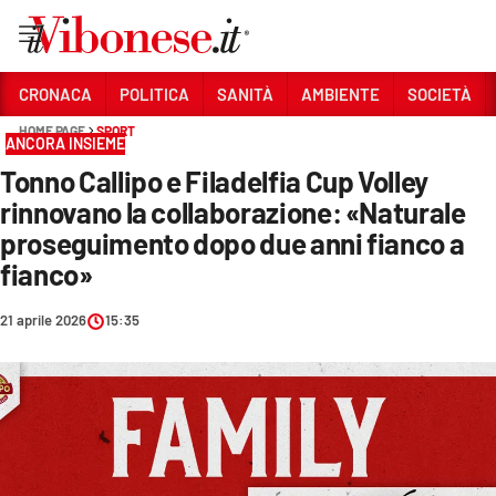
Vai
CRONACA
POLITICA
SANITÀ
AMBIENTE
SOCIETÀ
HOME PAGE
SPORT
Sezioni
ANCORA INSIEME
Tonno Callipo e Filadelfia Cup Volley
CRONACA
rinnovano la collaborazione: «Naturale
POLITICA
proseguimento dopo due anni fianco a
fianco»
SANITÀ
AMBIENTE
21 aprile 2026
15:35
SOCIETÀ
CULTURA
ECONOMIA E LAVORO