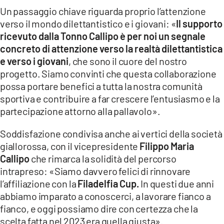
Un passaggio chiave riguarda proprio l’attenzione
verso il mondo dilettantistico e i giovani: «
Il supporto
ricevuto dalla Tonno Callipo è per noi un segnale
concreto di attenzione verso la realtà dilettantistica
e verso i giovani
, che sono il cuore del nostro
progetto. Siamo convinti che questa collaborazione
possa portare benefici a tutta la nostra comunità
sportiva e contribuire a far crescere l’entusiasmo e la
partecipazione attorno alla pallavolo».
Soddisfazione condivisa anche ai vertici della società
giallorossa, con il vicepresidente
Filippo Maria
Callipo
che rimarca la solidità del percorso
intrapreso: «Siamo davvero felici di rinnovare
l’affiliazione con la
Filadelfia Cup.
In questi due anni
abbiamo imparato a conoscerci, a lavorare fianco a
fianco, e oggi possiamo dire con certezza che la
scelta fatta nel 2023 era quella giusta».