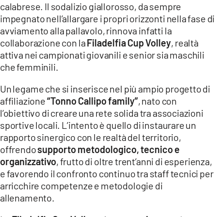
calabrese. Il sodalizio giallorosso, da sempre
LACITYMAG.IT
impegnato nell’allargare i propri orizzonti nella fase di
avviamento alla pallavolo, rinnova infatti la
ILREGGINO.IT
collaborazione con la
Filadelfia Cup Volley
, realtà
attiva nei campionati giovanili e senior sia maschili
COSENZACHANNEL.IT
che femminili.
ILVIBONESE.IT
Un legame che si inserisce nel più ampio progetto di
CATANZAROCHANNEL.IT
affiliazione
“Tonno Callipo family”
, nato con
l’obiettivo di creare una rete solida tra associazioni
LACAPITALENEWS.IT
sportive locali. L’intento è quello di instaurare un
rapporto sinergico con le realtà del territorio,
App
offrendo
supporto metodologico, tecnico e
organizzativo
, frutto di oltre trent’anni di esperienza,
ANDROID
e favorendo il confronto continuo tra staff tecnici per
APPLE
arricchire competenze e metodologie di
allenamento.